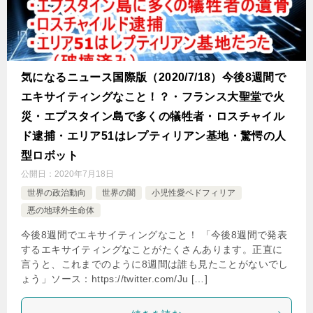
気になるニュース国際版（2020/7/18）今後8週間で
エキサイティングなこと！？・フランス大聖堂で火
災・エプスタイン島で多くの犠牲者・ロスチャイル
ド逮捕・エリア51はレプティリアン基地・驚愕の人
型ロボット
公開日：
2020年7月18日
世界の政治動向
世界の闇
小児性愛ペドフィリア
悪の地球外生命体
今後8週間でエキサイティングなこと！ 「今後8週間で発表
するエキサイティングなことがたくさんあります。正直に
言うと、これまでのように8週間は誰も見たことがないでし
ょう」ソース：https://twitter.com/Ju […]