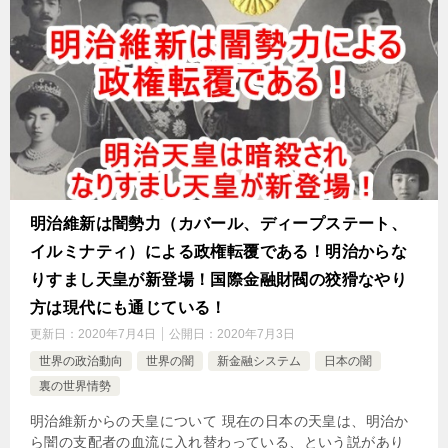
明治維新は闇勢力（カバール、ディープステート、
イルミナティ）による政権転覆である！明治からな
りすまし天皇が新登場！国際金融財閥の狡猾なやり
方は現代にも通じている！
更新日：
2020年7月4日
公開日：
2020年7月3日
世界の政治動向
世界の闇
新金融システム
日本の闇
裏の世界情勢
明治維新からの天皇について 現在の日本の天皇は、明治か
ら闇の支配者の血流に入れ替わっている、という説があり