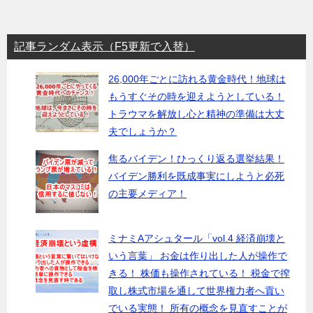
記事ランダム表示（F5更新で入替）
26,000年ごとに訪れる黄金時代！地球は
もうすぐその時を迎えようとしている！
トラウマを解放し心と精神の準備は大丈
夫でしょうか？
焦るバイデン！ひっくり返る選挙結果！
バイデン勝利を既成事実にしようと必死
の主要メディア！
ミナミAアシュタール「vol.4 経済崩壊と
いう言葉」 お金は作り出した人が操作で
きる！ 株価も操作されている！ 税金で搾
取し株式市場を通して世界権力者へ貢い
でいる実態！ 所有の概念を見直すことが