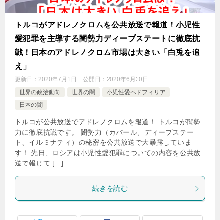
トルコがアドレノクロムを公共放送で報道！小児性
愛犯罪を主導する闇勢力ディープステートに徹底抗
戦！日本のアドレノクロム市場は大きい「白兎を追
え」
更新日：
2020年7月1日
公開日：
2020年6月30日
世界の政治動向
世界の闇
小児性愛ペドフィリア
日本の闇
トルコが公共放送でアドレノクロムを報道！ トルコが闇勢
力に徹底抗戦です。 闇勢力（カバール、ディープステー
ト、イルミナティ）の秘密を公共放送で大暴露していま
す！ 先日、ロシアは小児性愛犯罪についての内容を公共放
送で報じて […]
続きを読む