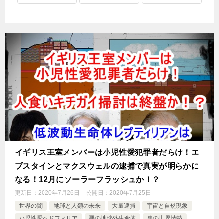
イギリス王室メンバーは小児性愛犯罪者だらけ！エ
プスタインとマクスウェルの逮捕で真実が明らかに
なる！12月にソーラーフラッシュか！？
更新日：
2020年7月26日
公開日：
2020年7月25日
世界の闇
地球と人類の未来
大量逮捕
宇宙と自然現象
小児性愛ペドフィリア
悪の地球外生命体
裏の世界情勢