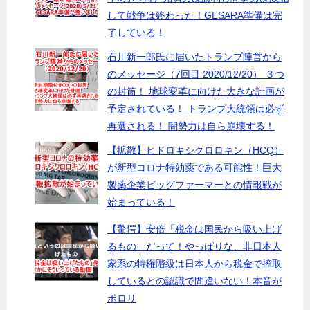
して戦争は終わった！GESARA準備は完
了している！
石川新一郎氏に届いたトランプ陣営から
のメッセージ（7回目 2020/12/20） ３つ
の封筒！ 地球変革に向けた大きな計画が
予定されている！ トランプ大統領は必ず
再選される！ 闇勢力は自ら崩壊する！
【拡散】ヒドロキシクロロキン（HCQ）
が新型コロナ特効薬である可能性！巨大
製薬企業ビッグファーマーとの情報戦が
始まっている！
【驚愕】安倍「税金は国民から吸い上げ
るもの」だって！やっぱりな、非日本人
家系の特権階級は日本人から税金で搾取
しているとの認識で間違いない！本音が
ポロリ