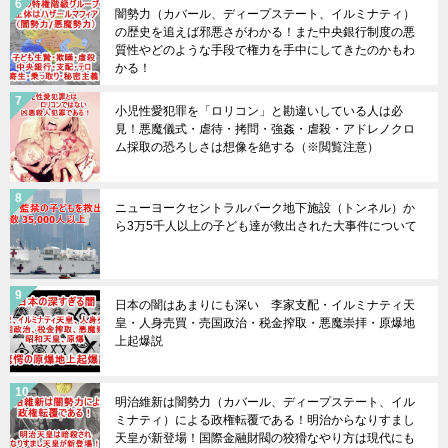
闇勢力（カバール、ディープステート、イルミナティ）
の歴史を追えば邪悪さがわかる！また中央銀行制度の悪
質性やどのような手段で権力を手中にしてきたのかもわ
かる！
小児性愛犯罪を「ロリコン」と勘違いしている人は必
見！悪魔儀式・虐待・拷問・強姦・虐殺・アドレノクロ
ム採取の恐ろしさは想像を絶する（※閲覧注意）
ニューヨークセントラルパーク地下施設（トンネル）か
ら3万5千人以上の子ども達が救出された大事件について
日本の闇はあまりにも深い 李家支配・イルミナティ天
皇・人身売買・売国政治・税金搾取・悪魔崇拝・原爆地
上起爆説
明治維新は闇勢力（カバール、ディープステート、イル
ミナティ）による政権転覆である！明治からなりすまし
天皇が新登場！国際金融財閥の狡猾なやり方は現代にも