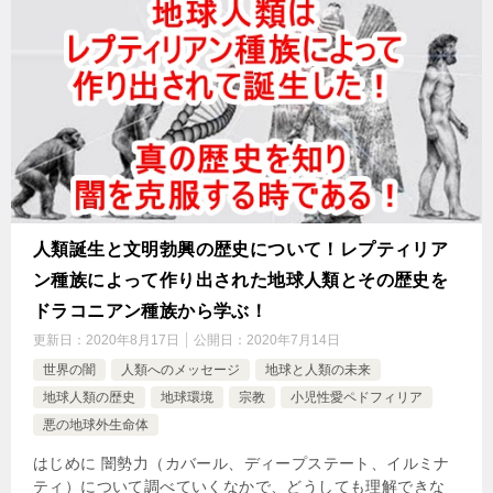
人類誕生と文明勃興の歴史について！レプティリア
ン種族によって作り出された地球人類とその歴史を
ドラコニアン種族から学ぶ！
更新日：
2020年8月17日
公開日：
2020年7月14日
世界の闇
人類へのメッセージ
地球と人類の未来
地球人類の歴史
地球環境
宗教
小児性愛ペドフィリア
悪の地球外生命体
はじめに 闇勢力（カバール、ディープステート、イルミナ
ティ）について調べていくなかで、どうしても理解できな