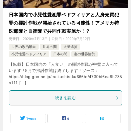
日本国内で小児性愛犯罪ペドフィリアと人身売買犯
罪の掃討作戦が開始されている可能性！アメリカ特
殊部隊と自衛隊で共同作戦実施か！？
更新日：
2020年7月13日
公開日：
2020年7月12日
世界の政治動向
世界の闇
大量逮捕
小児性愛ペドフィリア
日本の闇
裏の世界情勢
【転載】日本国内の「人食い」の掃討作戦が中盤に入って
います!! 8月で掃討作戦は終了します!! ソース：
https://blog.goo.ne.jp/mokushiroku666/e/4730bf6ea9b235
a111 […]
続きを読む
Tweet
0