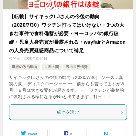
【転載】サイキックLJさんの今後の動向
（2020/7/30）ワクチン打ってはいけない・3つの大
きな事件で食料備蓄が必要・ヨーロッパの銀行破
綻・児童人身売買が暴露される・wayfairとAmazon
の人身売買疑惑商品について補足
公開日：
2020年8月4日
世界の政治動向
世界の闇
裏の世界情勢
サイキックLJさんの今後の動向（2020/7/30） ソース：真
実の泉 – ディスクロージャー ー 前からも言ってますが８
月、９月は大きな変化が起きます。 ー ワクチンが義務的
に強制される様になるがNoと出てきます。打っ […]
続きを読む
Tweet
0