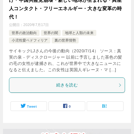
け・中国共産党崩壊・新しい地球が生まれる・異星
人コンタクト・フリーエネルギー・大きな変革の時
代！
公開日：
2020年7月17日
世界の政治動向
世界の闇
地球と人類の未来
小児性愛ペドフィリア
裏の世界情勢
サイキックLJさんの今後の動向（2020/7/14） ソース：真
実の泉 - ディスクロージャー 以前に予言しました茶色の髪
の毛の女性が逮捕され、これが世界中で大きなニュースに
なると伝えました。この女性は英国人ギレーヌ・マ […]
続きを読む
Tweet
0