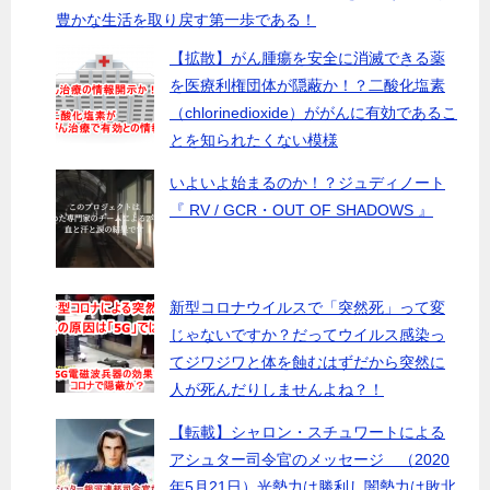
豊かな生活を取り戻す第一歩である！
【拡散】がん腫瘍を安全に消滅できる薬
を医療利権団体が隠蔽か！？二酸化塩素
（chlorinedioxide）ががんに有効であるこ
とを知られたくない模様
いよいよ始まるのか！？ジュディノート
『 RV / GCR・OUT OF SHADOWS 』
新型コロナウイルスで「突然死」って変
じゃないですか？だってウイルス感染っ
てジワジワと体を蝕むはずだから突然に
人が死んだりしませんよね？！
【転載】シャロン・スチュワートによる
アシュター司令官のメッセージ （2020
年5月21日）光勢力は勝利し闇勢力は敗北