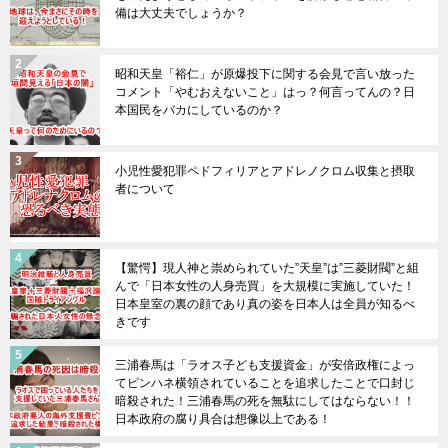
備は大丈夫でしょうか？
昭和天皇「裕仁」が原爆投下に関する会見で言い放った
コメント「やむおえないこと」はっ？何言ってんの？日
本国民をバカにしているのか？
小児性愛犯罪ペドフィリアとアドレノクロム収集と摂取
者について
【驚愕】現人神と崇められていた”天皇”は”三菱財閥”と組
んで「日本女性の人身売買」を大規模に実施していた！
日本皇室の裏の顔であり真の姿を日本人は全員が知るべ
きです
三浦春馬は「ラオス子ども支援資金」が安倍政権によっ
てピンハネ横領されていることを追求したことで口封じ
暗殺された！三浦春馬の死を無駄にしてはならない！！
日本政府の腐り具合は想像以上である！