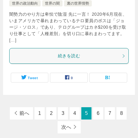
世界の政治動向
世界の闇
裏の世界情勢
闇勢力のやり方は卑怯で陰湿 先に一言！ 2020年6月現在、
いまアメリカで暴れまわっているテロ要員のボスは「ジョ
ージ・ソロス」であり、テログループはカネ$200を受け取
り仕事として「人種差別」を切り口に暴れまわってます。
[…]
続きを読む
Tweet
0
前へ
1
2
3
4
5
6
7
8
次へ