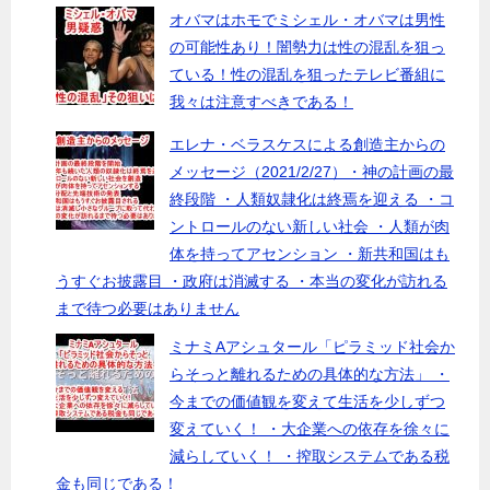
オバマはホモでミシェル・オバマは男性
の可能性あり！闇勢力は性の混乱を狙っ
ている！性の混乱を狙ったテレビ番組に
我々は注意すべきである！
エレナ・ベラスケスによる創造主からの
メッセージ（2021/2/27）・神の計画の最
終段階 ・人類奴隷化は終焉を迎える ・コ
ントロールのない新しい社会 ・人類が肉
体を持ってアセンション ・新共和国はも
うすぐお披露目 ・政府は消滅する ・本当の変化が訪れる
まで待つ必要はありません
ミナミAアシュタール「ピラミッド社会か
らそっと離れるための具体的な方法」 ・
今までの価値観を変えて生活を少しずつ
変えていく！ ・大企業への依存を徐々に
減らしていく！ ・搾取システムである税
金も同じである！