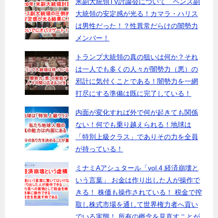
米副大統領TV討論会について ペンス副
大統領の安定感が光る！カマラ・ハリス
は男性だった！？性異常だらけの闇勢力
メンバー！
トランプ大統領の真の狙いは何か？それ
は一人でも多くの人々が闇勢力（悪）の
邪計に気付くことである！闇勢力を一網
打尽にする準備は既に完了している！
内面が変化すれば外で何が起きても関係
ない！何でも乗り越えられる！地球は
「特別上級クラス」でありその力を全員
が持っている！
ミナミAアシュタール「vol.4 経済崩壊と
いう言葉」 お金は作り出した人が操作で
きる！ 株価も操作されている！ 税金で搾
取し株式市場を通して世界権力者へ貢い
でいる実態！ 所有の概念を見直すことが