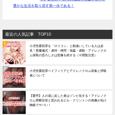
豊かな生活を取り戻す第一歩である！
最近の人気記事 TOP10
小児性愛犯罪を「ロリコン」と勘違いしている人は必
見！悪魔儀式・虐待・拷問・強姦・虐殺・アドレノクロ
ム採取の恐ろしさは想像を絶する（※閲覧注意）
小児性愛犯罪ペドフィリアとアドレノクロム収集と摂取
者について
【驚愕】人の道に反した者はゾンビ化する！アドレノク
ロム禁断症状と思われるビル・クリントンの画像が化け
物級でヤバい！