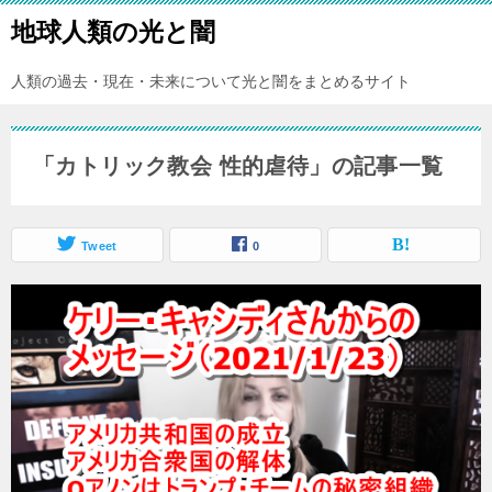
地球人類の光と闇
人類の過去・現在・未来について光と闇をまとめるサイト
「カトリック教会 性的虐待」の記事一覧
Tweet
0