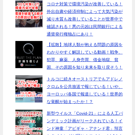
コロナ対策で環境汚染が改善している！
外出自粛や経済抑制によって大気汚染が
減り水質も改善していることが世界中で
確認される！悪の元凶は民間銀行による
通貨発行権独占にあり！
【拡散】地球人類が抱える問題の原因を
わかりやすく解説している動画！戦争、
犯罪、麻薬、人身売買、借金地獄、貧
困、その原因を知り未来を取り戻そう！
トルコに続きオーストリアでもアドレノ
クロムを公共放送で報じている！いや、
ヨーロッパ各国で報道している！世界的
な覚醒が始まったか！？
新型ウイルス「Covid-21」による人工パ
ンデミック計画がリークされている！イ
ンド神童「アビギャ・アナンド君」預言