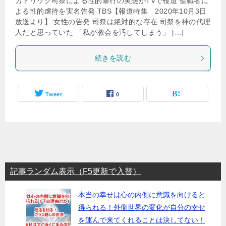
カトリック司祭による性的暴行の実態がTVで報道 聖職者に
よる性的虐待を実名告発 TBS【報道特集 2020年10月3日
放送より】 女性の告発 司祭は絶対的な存在 司祭を神の代理
人だと思っていた 「私が教会を汚してしまう」 […]
続きを読む
Tweet
0
記事ランダム表示（F5更新で入替）
本当の幸せは心の内側に意識を向けると
得られる！外側世界の変化が自分の幸せ
を運んで来てくれることは決してない！