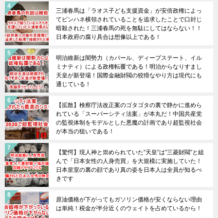
三浦春馬は「ラオス子ども支援資金」が安倍政権によっ
てピンハネ横領されていることを追求したことで口封じ
暗殺された！三浦春馬の死を無駄にしてはならない！！
日本政府の腐り具合は想像以上である！
明治維新は闇勢力（カバール、ディープステート、イル
ミナティ）による政権転覆である！明治からなりすまし
天皇が新登場！国際金融財閥の狡猾なやり方は現代にも
通じている！
【拡散】検察庁法改正案のゴタゴタの裏で静かに進めら
れている「スーパーシティ法案」が本丸だ！中国共産党
の監視体制をモデルとした悪魔の計画であり超監視社会
が本当の狙いである！
【驚愕】現人神と崇められていた”天皇”は”三菱財閥”と組
んで「日本女性の人身売買」を大規模に実施していた！
日本皇室の裏の顔であり真の姿を日本人は全員が知るべ
きです
原油価格が下がってもガソリン価格が安くならない理由
は単純！税金が半分近くのウェイトを占めているから！