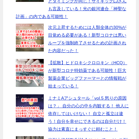
とタイミングが同じ！サイキックLJさん
も言及している！光の銀河連合「神聖な
計画」の内である可能性！
次元上昇するためには人類全体の30%が
目覚める必要がある！新型コロナは悪い
ループを強制終了させるための計画され
た内容だった！
【拡散】ヒドロキシクロロキン（HCQ）
が新型コロナ特効薬である可能性！巨大
製薬企業ビッグファーマーとの情報戦が
始まっている！
ミナミAアシュタール「vol.5 怒りの原因
は？」 自分の心の中を内観する！ 他人に
依存してはいけない！ 自立と孤立は違
う！自分を幸せにできるのは自分だけ！
協力は素直にまっすぐに頼むこと！