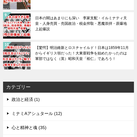
日本の闇はあまりにも深い 李家支配・イルミナティ天
皇・人身売買・売国政治・税金搾取・悪魔崇拝・原爆地
上起爆説
【驚愕】明治維新とロスチャイルド！日本は1859年11月
からイギリス領だった！大東亜戦争を始めたかったのは
軍部ではなく（英）昭和天皇「裕仁」であろう！
カテゴリー
政治と経済 (1)
ミナミAアシュタール (12)
心と精神と魂 (35)