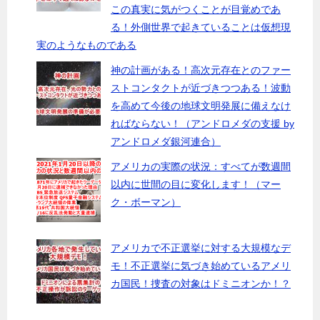
この真実に気がつくことが目覚めであ
る！外側世界で起きていることは仮想現
実のようなものである
神の計画がある！高次元存在とのファー
ストコンタクトが近づきつつある！波動
を高めて今後の地球文明発展に備えなけ
ればならない！（アンドロメダの支援 by
アンドロメダ銀河連合）
アメリカの実際の状況：すべてが数週間
以内に世間の目に変化します！（マー
ク・ボーマン）
アメリカで不正選挙に対する大規模なデ
モ！不正選挙に気づき始めているアメリ
カ国民！捜査の対象はドミニオンか！？