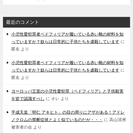
最近のコメント
小児性愛犯罪者ペドフィリアが履いている赤い靴の材料を知
っていますか？奴らは日常的に子供たちを虐殺しています
に
匿名
より
小児性愛犯罪者ペドフィリアが履いている赤い靴の材料を知
っていますか？奴らは日常的に子供たちを虐殺しています
に
匿名
より
ヨーロッパ王室の小児性愛犯罪（ペドフィリア）と子供殺害
を皆で認識すべし
に
オレ
より
平成天皇「明仁 アキヒト」の目の周りにアザがある！アドレ
ノクロムの禁断症状とよく似ているのだが・・・
に
高山清洲
被害者の会
より