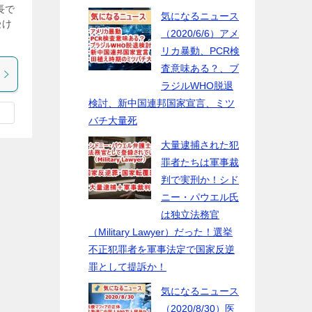
長で
気になるニュース
受け
（2020/6/6）アメ
リカ暴動、PCR検
査意味ある？、ブ
ラジルWHO脱退
検討、新中国連邦国家宣言、ミツ
バチ大量死
大量逮捕された犯
罪者たちは軍事裁
判で実刑か！シド
ニー・パウエル氏
は独立法務官
（Military Lawyer）だった！選挙
不正犯罪者を軍事法定で国家反逆
罪として提訴か！
気になるニュース
（2020/8/30）医