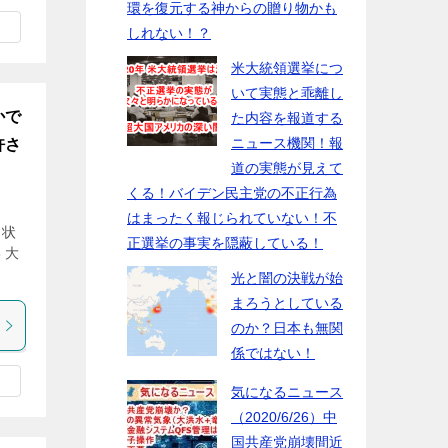
環を復元する神からの贈り物かも
しれない！？
米大統領選挙につ
いて実態と乖離し
かで
た内容を報道する
ニュース機関！報
許さ
道の実態が見えて
くる！バイデン民主党の不正行為
はまったく報じられていない！不
と状
正選挙の事実を隠蔽している！
 大
光と闇の決戦が始
まろうとしている
のか？日本も無関
係ではない！
気になるニュース
（2020/6/26）中
国共産党崩壊間近