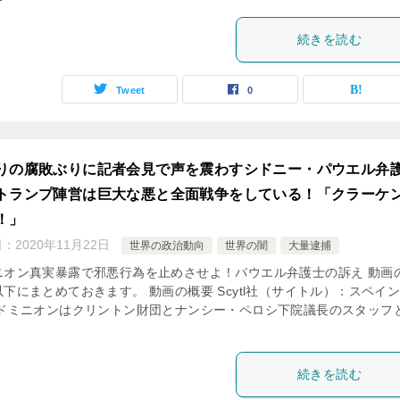
続きを読む
Tweet
0
りの腐敗ぶりに記者会見で声を震わすシドニー・パウエル弁
トランプ陣営は巨大な悪と全面戦争をしている！「クラーケ
！」
日：
2020年11月22日
世界の政治動向
世界の闇
大量逮捕
ニオン真実暴露で邪悪行為を止めさせよ！パウエル弁護士の訴え 動画
下にまとめておきます。 動画の概要 Scytl社（サイトル）：スペイ
 ドミニオンはクリントン財団とナンシー・ペロシ下院議長のスタッフ
続きを読む