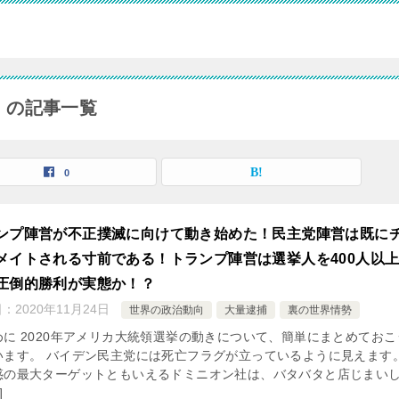
」の記事一覧
0
ンプ陣営が不正撲滅に向けて動き始めた！民主党陣営は既に
メイトされる寸前である！トランプ陣営は選挙人を400人以
圧倒的勝利が実態か！？
日：
2020年11月24日
世界の政治動向
大量逮捕
裏の世界情勢
めに 2020年アメリカ大統領選挙の動きについて、簡単にまとめておこ
います。 バイデン民主党には死亡フラグが立っているように見えます。
惑の最大ターゲットともいえるドミニオン社は、バタバタと店じまい
]