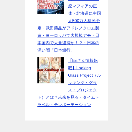
療マフィアの正
体・北海道に中国
人500万人移民予
定・武田薬品がアドレノクロム製
造・ヨーロッパで大規模デモ・日
本国内で大量逮捕か！？・日本の
深い闇「日本銀行」
【Eriさん情報転
載】Looking
Glass Project（ル
ッキング・グラ
ス・プロジェク
ト）とは？未来を見る・タイムト
ラベル・テレポーテーション