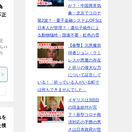
か？・中国異常気
為
象・北京でコロナ
不正
第2波？・量子金融システムQFSは
日本人が管理？・遺伝子操作によ
る動物犠牲・国連不要・虹色の雲
正
【衝撃】元悪魔崇
らバ
拝者ジョン・ラミ
の
レスが悪魔の存在
と祈りの偉大な力
について証言して
いる！「祈っている人がいる町で
は何もできませんでした」
イギリスは3回目
の現金給付が完
了！新型コロナ救
れを
済対応の手際の悪
た後
さは日本政府が世