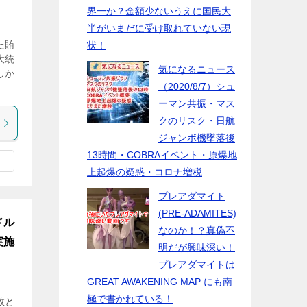
界一か？金額少ないうえに国民大
半がいまだに受け取れていない現
た賄
状！
大統
気になるニュース
しか
（2020/8/7）シュ
ーマン共振・マス
クのリスク・日航
ジャンボ機墜落後
13時間・COBRAイベント・原爆地
上起爆の疑惑・コロナ増税
プレアダマイト
(PRE-ADAMITES)
ドル
なのか！？真偽不
実施
明だが興味深い！
プレアダマイトは
GREAT AWAKENING MAP にも南
極で書かれている！
敗と