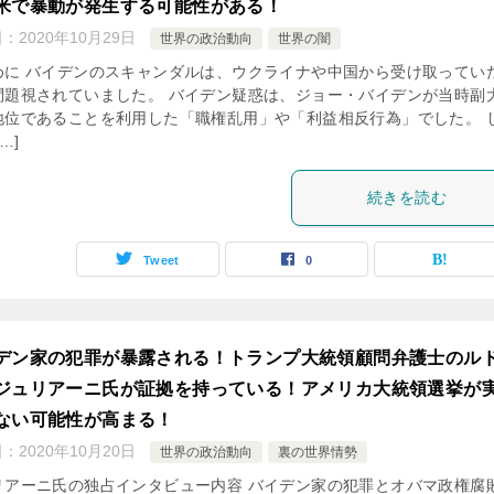
米で暴動が発生する可能性がある！
日：
2020年10月29日
世界の政治動向
世界の闇
めに バイデンのスキャンダルは、ウクライナや中国から受け取ってい
問題視されていました。 バイデン疑惑は、ジョー・バイデンが当時副
地位であることを利用した「職権乱用」や「利益相反行為」でした。 
…]
続きを読む
Tweet
0
デン家の犯罪が暴露される！トランプ大統領顧問弁護士のル
ジュリアーニ氏が証拠を持っている！アメリカ大統領選挙が
ない可能性が高まる！
日：
2020年10月20日
世界の政治動向
裏の世界情勢
リアーニ氏の独占インタビュー内容 バイデン家の犯罪とオバマ政権腐