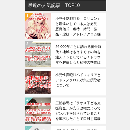
最近の人気記事 TOP10
小児性愛犯罪を「ロリコン」
と勘違いしている人は必見！
悪魔儀式・虐待・拷問・強
姦・虐殺・アドレノクロム採
取の恐ろしさは想像を絶する
（※閲覧注意）
26,000年ごとに訪れる黄金時
代！地球はもうすぐその時を
迎えようとしている！トラウ
マを解放し心と精神の準備は
大丈夫でしょうか？
小児性愛犯罪ペドフィリアと
アドレノクロム収集と摂取者
について
三浦春馬は「ラオス子ども支
援資金」が安倍政権によって
ピンハネ横領されていること
を追求したことで口封じ暗殺
された！三浦春馬の死を無駄
にしてはならない！！日本政