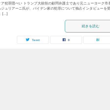
ィア犯罪隠ぺい トランプ大統領の顧問弁護士であり元ニューヨーク市
るジュリアーニ氏が、バイデン家の犯罪について独占インタビューを
 […]
続きを読む
Tweet
0