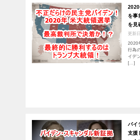
20
を事
を見
更新
20
行為
イデ
[…]
バイ
支援