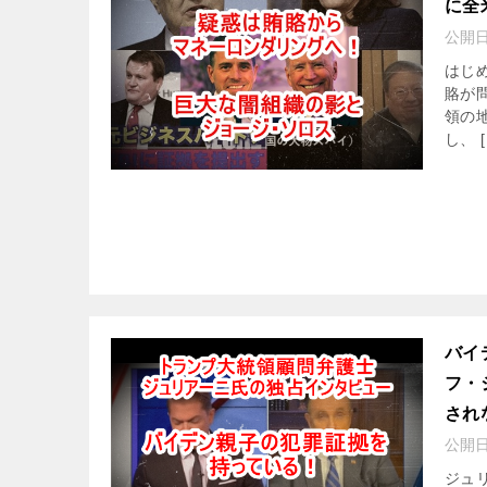
に全
公開
はじ
賂が
領の
し、 [
バイ
フ・
され
公開
ジュ