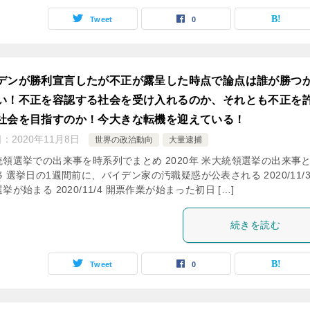
Tweet
0
デンが勝利宣言したが不正が露呈した時点で論点は誰が勝つ
い！不正を容認する社会を受け入れるのか、それとも不正を
社会を目指すのか！今大きな転機を迎えている！
日：
2020年11月8日
世界の政治動向
大量逮捕
統領選挙での出来事を時系列でまとめ 2020年 米大統領選挙の出来事
 選挙日の1週間前に、バイデン家の汚職疑惑が公表される 2020/11/3
挙が始まる 2020/11/4 開票作業が始まった初日 […]
続きを読む
Tweet
0