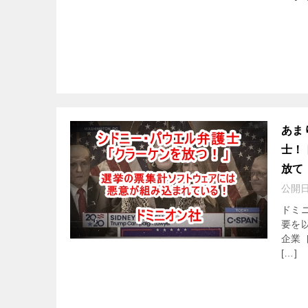
あま
士！
放て
公開
ドミ
要を以
企業
[…]