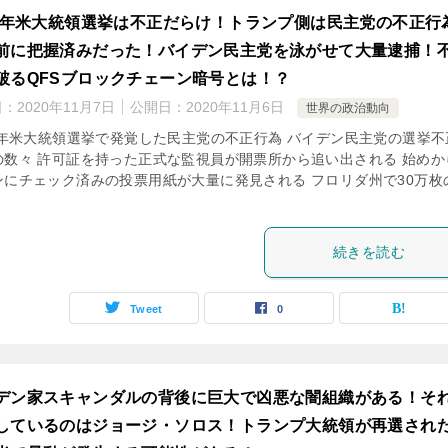
20年米大統領選挙は不正だらけ！トランプ側は民主党の不正行
前に把握済みだった！バイデン民主党を泳がせて大量逮捕！
破るQFSブロックチェーン暗号とは！？
日：
2020年11月7日
公開日：
2020年11月6日
世界の政治動向
20年米大統領選挙で発覚した民主党の不正行為 バイデン民主党の選挙不
の数々 許可証を持った正式な監視員が開票所から追い出される 始めか
ンにチェック済みの投票用紙が大量に発見される フロリダ州で30万枚
続きを読む
Tweet
0
デン家スキャンダルの背後に巨大で凶悪な闇組織がある！そ
しているのはジョージ・ソロス！トランプ大統領が再選され