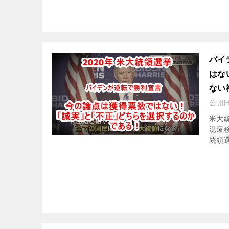
バイ
はな
ない
公開
米大
況遷移
統領選