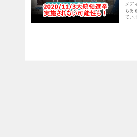
メデ
もあ
ていま