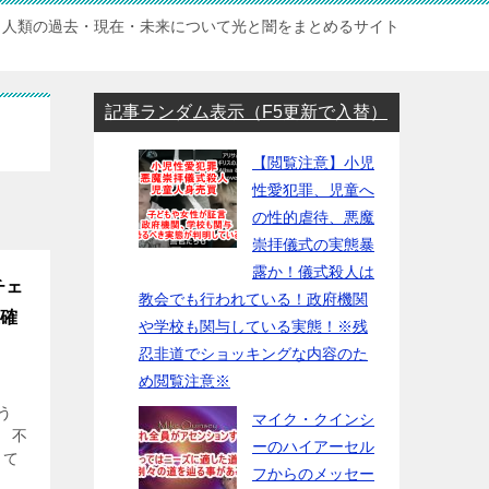
人類の過去・現在・未来について光と闇をまとめるサイト
記事ランダム表示（F5更新で入替）
【閲覧注意】小児
性愛犯罪、児童へ
の性的虐待、悪魔
崇拝儀式の実態暴
露か！儀式殺人は
チェ
教会でも行われている！政府機関
上確
や学校も関与している実態！※残
忍非道でショッキングな内容のた
め閲覧注意※
う
マイク・クインシ
 不
ーのハイアーセル
して
フからのメッセー