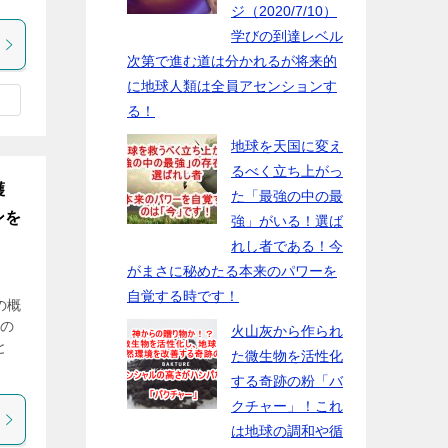
ジ（2020/7/10）
学びの到達レベル
次第で進む道は分かれるが将来的
に地球人類は全員アセンションす
る！
地球を天国に変え
るべく立ち上がっ
護
た「最強の中の最
ンを
強」がいる！選ば
れし者である！今
がまさに秘めたる本来のパワーを
自覚する時です！
の概
ンの
火山灰から作られ
と
た微生物を活性化
する奇跡の粉「バ
クチャー」！これ
は地球の調和や循