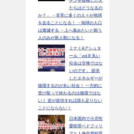
チンを接種した人
たちはどうなるの
か？」 ・非常に多くの人々が地球
を去ることになる！ ・地球の人口
は激減する ・上へ進みたいと願う
人のみが新人類になる！
ミナミAアシュタ
ール「vol.8 丸い
社会は交換ではな
いのです」 提供
したエネルギーが
循環するのが丸い社会！ 一方的に
受け取って終わるのは循環ではな
い！ 皆が提供すれば誰も足りない
ことにならない！
日本国内で小児性
愛犯罪ペドフィリ
アと人身売買犯罪