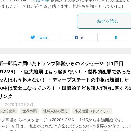
ス：PSYCHIC LJ
前回かその前かに中東への脅しの報道があ
いましたが、それが起きると感じます。気持ちを強くもってい […]
続きを読む
Tweet
0
新一郎氏に届いたトランプ陣営からのメッセージ（11回目
20/12/26） ・巨大地震はもう起きない！ ・世界的犯罪であっ
殺人はもう起きない！ ・ディープステートの中枢は壊滅した
の中は安全になっている！ ・国際的子ども殺人犯罪に関する
リンク
日：
2020年12月27日
の政治動向
世界の闇
地球人類の歴史
小児性愛ペドフィリア
プ陣営からのメッセージ（2020/12/26） 1:15から本編開始です。
:15～） 今日は、地上がどれだけ安全になったのかの概要をお伝えしま