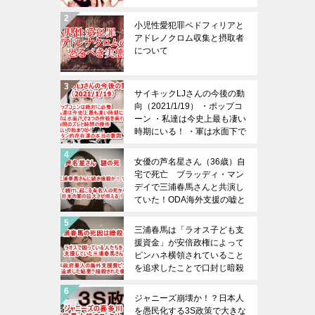
取の恐ろしさは想像を絶する
（※閲覧注意）
小児性愛犯罪ペドフィリアと
アドレノクロム収集と摂取者
について
サイキックLJさんの今後の動
向（2021/1/19） ・ポップコ
ーン ・私達は今史上最も凄い
時期にいる！ ・軍は水面下で
２つの作戦を実行中 ・時間の
ズレと時間の操作 ・戦いの始
女優の芦名星さん（36歳）自
まりだ！ ・サタン的存在達の
宅で死亡 ブラッディ・マン
本当の意図 ・すべては上手く
デイで三浦春馬さんと共演し
いきます！
ていた！ODA海外支援の嘘と
内部告発と日本政府と暗殺！
三浦春馬は「ラオス子ども支
援資金」が安倍政権によって
ピンハネ横領されていること
を追求したことで口封じ暗殺
された！三浦春馬の死を無駄
にしてはならない！！日本政
ジャニーズ崩壊か！？日本人
府の腐り具合は想像以上であ
を愚民化する3S政策で大きな