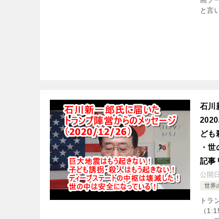
画ソー
と言
石川
20
ども
・世
記事
公開
世界
トラン
（1