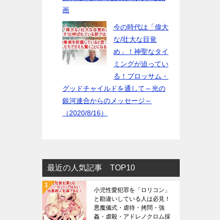
画
今の時代は「偉大
な/壮大な目覚
め」！神聖なタイ
ミングが迫ってい
る！ブロッサム・
グッドチャイルドを通して～光の
銀河連合からのメッセージ～
（2020/8/16）
最近の人気記事 TOP10
小児性愛犯罪を「ロリコン」
と勘違いしている人は必見！
悪魔儀式・虐待・拷問・強
姦・虐殺・アドレノクロム採