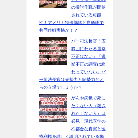
の掃討作戦が開始
されている可能
性！アメリカ特殊部隊と自衛隊で
共同作戦実施か！？
バー司法長官「広
範囲にわたる選挙
不正はない」「選
挙不正の調査は終
わっていない」バ
ー司法長官は光勢力と闇勢力どと
らの立場でしょうか？
がんや病気で死に
たくない人（殺さ
れたくない人）は
必見！現代医学の
不都合な真実と医
療利権を詳しく説明されている動