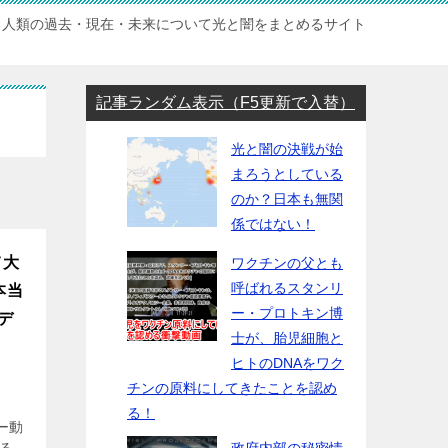
人類の過去・現在・未来について光と闇をまとめるサイト
記事ランダム表示（F5更新で入替）
光と闇の決戦が始
まろうとしている
のか？日本も無関
係ではない！
て大
ワクチンの父とも
呼ばれるスタンリ
本当
ー・プロトキン博
デ
士が、胎児細胞と
ヒトのDNAをワク
チンの原料にしてきたことを認め
る！
ー動