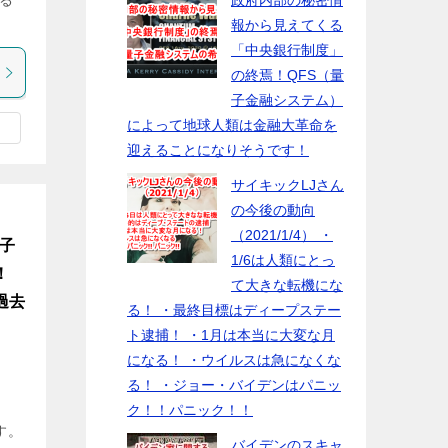
る
政府内部の秘密情
報から見えてくる
「中央銀行制度」
の終焉！QFS（量
子金融システム）
によって地球人類は金融大革命を
迎えることになりそうです！
サイキックLJさん
の今後の動向
（2021/1/4） ・
た子
1/6は人類にとっ
！
て大きな転機にな
過去
る！ ・最終目標はディープステー
ト逮捕！ ・1月は本当に大変な月
になる！ ・ウイルスは急になくな
る！ ・ジョー・バイデンはパニッ
ク！！パニック！！
す。
バイデンのスキャ