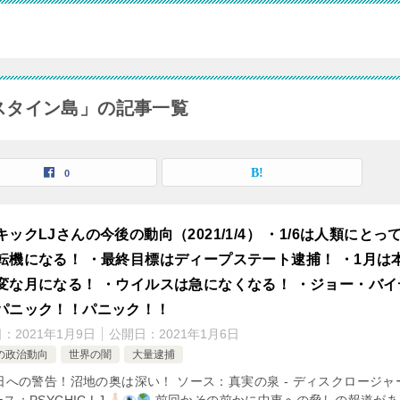
スタイン島」の記事一覧
0
キックLJさんの今後の動向（2021/1/4） ・1/6は人類にとっ
転機になる！ ・最終目標はディープステート逮捕！ ・1月は
変な月になる！ ・ウイルスは急になくなる！ ・ジョー・バイ
パニック！！パニック！！
日：
2021年1月9日
公開日：
2021年1月6日
の政治動向
世界の闇
大量逮捕
6日への警告！沼地の奥は深い！ ソース：真実の泉 - ディスクロージャ