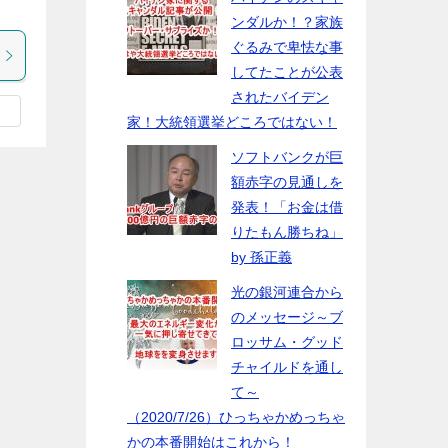
ンダルか！？家族
ぐるみで卑怯な事
してたことが公表
されたバイデン
家！大統領選挙どころではない！
ソフトバンクが巨
額赤字の見通しを
発表！「お金は借
りたもん勝ちね」
by 孫正義
光の銀河連合から
のメッセージ～ブ
ロッサム・グッド
チャイルドを通し
て～
（2020/7/26）ひっちゃかめっちゃ
かの本番開始はこれから！