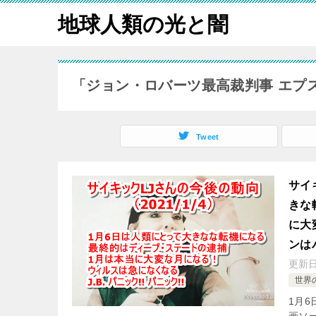
地球人類の光と闇
「ジョン・ロバーツ最高裁判事 エプ
Tweet
サイ
きな
に大
ンは
更新
世界
1月