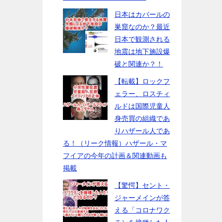
日本はカバールの
巣窟なのか？最近
日本で観測される
地震は地下施設爆
破と関連か？！
【転載】ロックフ
ェラー、ロスチィ
ルドは国際児童人
身売買の組織であ
りハザール人であ
る！（リーク情報）ハザール・マ
フイアの今年の計画＆関連動画も
掲載
【驚愕】セント・
ジャーメインが答
える「コロナワク