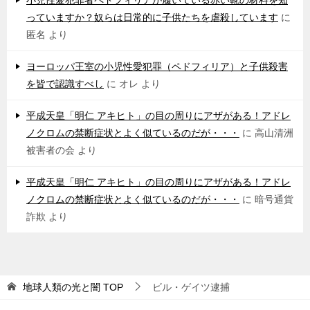
小児性愛犯罪者ペドフィリアが履いている赤い靴の材料を知
っていますか？奴らは日常的に子供たちを虐殺しています
に
匿名
より
ヨーロッパ王室の小児性愛犯罪（ペドフィリア）と子供殺害
を皆で認識すべし
に
オレ
より
平成天皇「明仁 アキヒト」の目の周りにアザがある！アドレ
ノクロムの禁断症状とよく似ているのだが・・・
に
高山清洲
被害者の会
より
平成天皇「明仁 アキヒト」の目の周りにアザがある！アドレ
ノクロムの禁断症状とよく似ているのだが・・・
に
暗号通貨
詐欺
より
地球人類の光と闇
TOP
ビル・ゲイツ逮捕