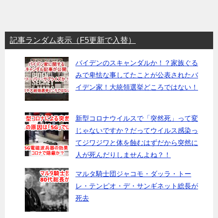
記事ランダム表示（F5更新で入替）
バイデンのスキャンダルか！？家族ぐる
みで卑怯な事してたことが公表されたバ
イデン家！大統領選挙どころではない！
新型コロナウイルスで「突然死」って変
じゃないですか？だってウイルス感染っ
てジワジワと体を蝕むはずだから突然に
人が死んだりしませんよね？！
マルタ騎士団ジャコモ・ダッラ・トー
レ・テンピオ・デ・サンギネット総長が
死去