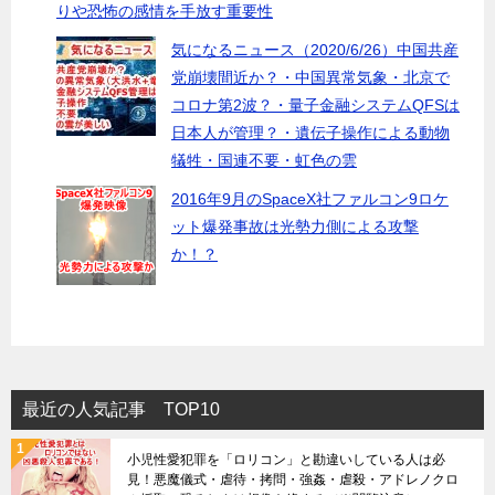
りや恐怖の感情を手放す重要性
気になるニュース（2020/6/26）中国共産
党崩壊間近か？・中国異常気象・北京で
コロナ第2波？・量子金融システムQFSは
日本人が管理？・遺伝子操作による動物
犠牲・国連不要・虹色の雲
2016年9月のSpaceX社ファルコン9ロケ
ット爆発事故は光勢力側による攻撃
か！？
最近の人気記事 TOP10
小児性愛犯罪を「ロリコン」と勘違いしている人は必
見！悪魔儀式・虐待・拷問・強姦・虐殺・アドレノクロ