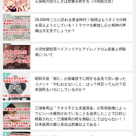
ム採取の恐ろしさは想像を絶する（※閲覧注意）
26,000年ごとに訪れる黄金時代！地球はもうすぐその時
を迎えようとしている！トラウマを解放し心と精神の準
備は大丈夫でしょうか？
小児性愛犯罪ペドフィリアとアドレノクロム収集と摂取
者について
昭和天皇「裕仁」が原爆投下に関する会見で言い放った
コメント「やむおえないこと」はっ？何言ってんの？日
本国民をバカにしているのか？
三浦春馬は「ラオス子ども支援資金」が安倍政権によっ
てピンハネ横領されていることを追求したことで口封じ
暗殺された！三浦春馬の死を無駄にしてはならない！！
日本政府の腐り具合は想像以上である！