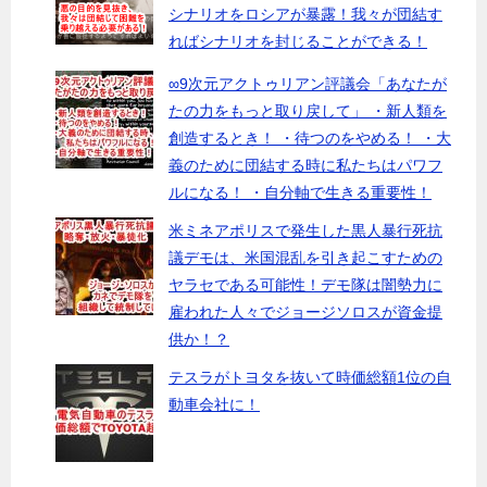
シナリオをロシアが暴露！我々が団結す
ればシナリオを封じることができる！
∞9次元アクトゥリアン評議会「あなたが
たの力をもっと取り戻して」 ・新人類を
創造するとき！ ・待つのをやめる！ ・大
義のために団結する時に私たちはパワフ
ルになる！ ・自分軸で生きる重要性！
米ミネアポリスで発生した黒人暴行死抗
議デモは、米国混乱を引き起こすための
ヤラセである可能性！デモ隊は闇勢力に
雇われた人々でジョージソロスが資金提
供か！？
テスラがトヨタを抜いて時価総額1位の自
動車会社に！