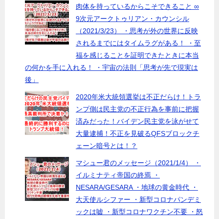
肉体を持っているからこそできること ∞
9次元アークトゥリアン・カウンシル
（2021/3/23） ・思考が外の世界に反映
されるまでにはタイムラグがある！ ・至
福を感じることを証明できたときに本当
の何かを手に入れる！ ・宇宙の法則「思考が先で現実は
後」
2020年米大統領選挙は不正だらけ！トラ
ンプ側は民主党の不正行為を事前に把握
済みだった！バイデン民主党を泳がせて
大量逮捕！不正を見破るQFSブロックチ
ェーン暗号とは！？
マシュー君のメッセージ（2021/1/4） ・
イルミナティ帝国の終焉 ・
NESARA/GESARA ・地球の黄金時代 ・
大天使ルシファー ・新型コロナパンデミ
ックは嘘 ・新型コロナワクチン不要 ・怒