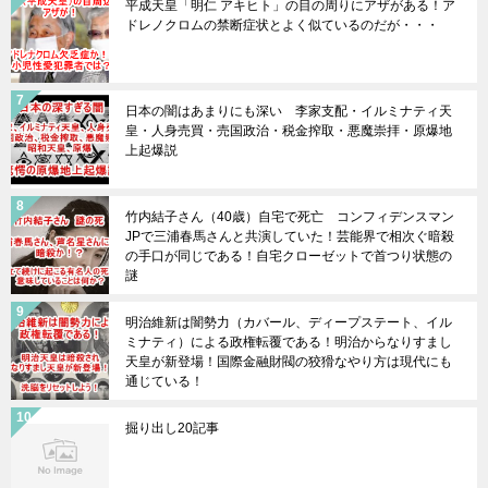
平成天皇「明仁 アキヒト」の目の周りにアザがある！ア
ドレノクロムの禁断症状とよく似ているのだが・・・
日本の闇はあまりにも深い 李家支配・イルミナティ天
皇・人身売買・売国政治・税金搾取・悪魔崇拝・原爆地
上起爆説
竹内結子さん（40歳）自宅で死亡 コンフィデンスマン
JPで三浦春馬さんと共演していた！芸能界で相次ぐ暗殺
の手口が同じである！自宅クローゼットで首つり状態の
謎
明治維新は闇勢力（カバール、ディープステート、イル
ミナティ）による政権転覆である！明治からなりすまし
天皇が新登場！国際金融財閥の狡猾なやり方は現代にも
通じている！
掘り出し20記事