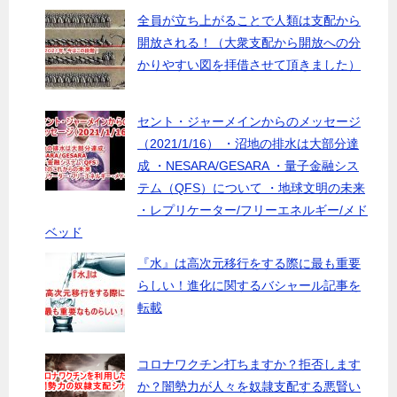
全員が立ち上がることで人類は支配から
開放される！（大衆支配から開放への分
かりやすい図を拝借させて頂きました）
セント・ジャーメインからのメッセージ
（2021/1/16） ・沼地の排水は大部分達
成 ・NESARA/GESARA ・量子金融シス
テム（QFS）について ・地球文明の未来
・レプリケーター/フリーエネルギー/メド
ベッド
『水』は高次元移行をする際に最も重要
らしい！進化に関するバシャール記事を
転載
コロナワクチン打ちますか？拒否します
か？闇勢力が人々を奴隷支配する悪賢い