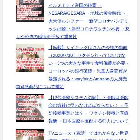
イルミナティ帝国の終焉 ・
NESARA/GESARA ・地球の黄金時代 ・
大天使ルシファー ・新型コロナパンデミ
ックは嘘 ・新型コロナワクチン不要 ・怒
りや恐怖の感情を手放す重要性
【転載】サイキックLJさんの今後の動向
（2020/7/30）ワクチン打ってはいけな
い・3つの大きな事件で食料備蓄が必要・
ヨーロッパの銀行破綻・児童人身売買が
暴露される・wayfairとAmazonの人身売
買疑惑商品について補足
【現代医療システムの闇】 ・医師は医師
会の方針に従わなければならない！ ・予
防接種事業とは？ ・ワクチン接種と医療
報酬 ・日本医療を支配する勢力について
TVニュース（表話）ではわからない世界