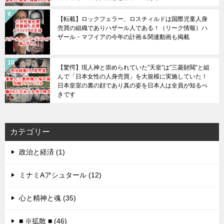
【転載】ロックフェラー、ロスチィルドは国際児童人身
売買の組織でありハザール人である！（リーク情報）ハ
ザール・マフイアの今年の計画＆関連動画も掲載
【驚愕】現人神と崇められていた”天皇”は”三菱財閥”と組
んで「日本女性の人身売買」を大規模に実施していた！
日本皇室の裏の顔であり真の姿を日本人は全員が知るべ
きです
カテゴリー
政治と経済 (1)
ミナミAアシュタール (12)
心と精神と魂 (35)
■ ※拡散 ■ (46)