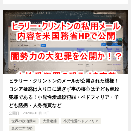
ヒラリー・クリントンのメールが公開された模様！
ロシア疑惑は入り口に過ぎず事の核心は子ども虐殺
犯罪である！小児性愛虐殺犯罪・ペドフィリア・子
ども誘拐・人身売買など
公開日：
2020年10月13日
世界の政治動向
大量逮捕
小児性愛ペドフィリア
裏の世界情勢