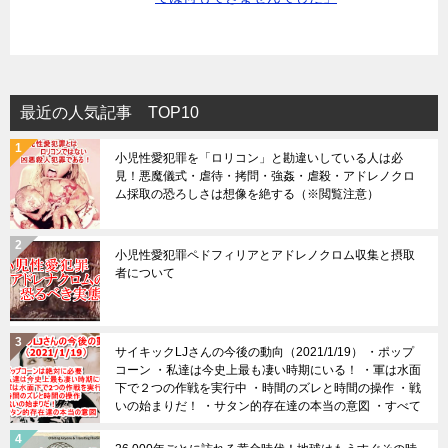
最近の人気記事 TOP10
小児性愛犯罪を「ロリコン」と勘違いしている人は必
見！悪魔儀式・虐待・拷問・強姦・虐殺・アドレノクロ
ム採取の恐ろしさは想像を絶する（※閲覧注意）
小児性愛犯罪ペドフィリアとアドレノクロム収集と摂取
者について
サイキックLJさんの今後の動向（2021/1/19） ・ポップ
コーン ・私達は今史上最も凄い時期にいる！ ・軍は水面
下で２つの作戦を実行中 ・時間のズレと時間の操作 ・戦
いの始まりだ！ ・サタン的存在達の本当の意図 ・すべて
は上手くいきます！