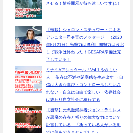
させる！情報開示が待ち遠しいですね！
【転載】シャロン・スチュワートによる
アシュター司令官のメッセージ （2020
年5月21日）光勢力は勝利し闇勢力は敗北
して戦争は終わった！GESARA準備は完
了している！
ミナミAアシュタール「Vol.1 やさしい
人」 依存は不満や閉塞感を生み出す ・自
信は大きな喜び・コントロールしないさ
れない・自立は自由で楽しい・依存社会
は終わり自立社会に移行する
【衝撃】元悪魔崇拝者ジョン・ラミレス
が悪魔の存在と祈りの偉大な力について
証言している！「祈っている人がいる町
では何もできませんでした」