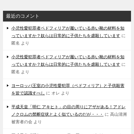
最近のコメント
小児性愛犯罪者ペドフィリアが履いている赤い靴の材料を知
っていますか？奴らは日常的に子供たちを虐殺しています
に
匿名
より
小児性愛犯罪者ペドフィリアが履いている赤い靴の材料を知
っていますか？奴らは日常的に子供たちを虐殺しています
に
匿名
より
ヨーロッパ王室の小児性愛犯罪（ペドフィリア）と子供殺害
を皆で認識すべし
に
オレ
より
平成天皇「明仁 アキヒト」の目の周りにアザがある！アドレ
ノクロムの禁断症状とよく似ているのだが・・・
に
高山清洲
被害者の会
より