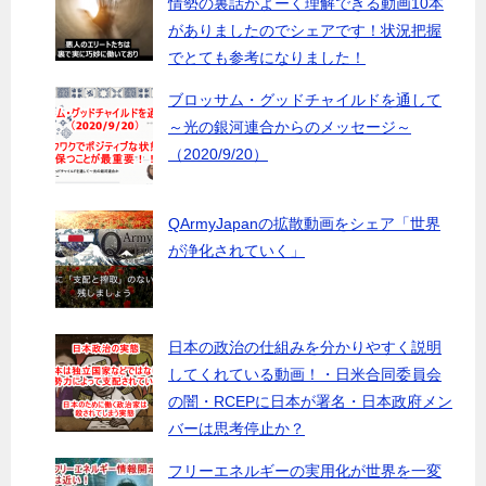
情勢の裏話がよーく理解できる動画10本
がありましたのでシェアです！状況把握
でとても参考になりました！
ブロッサム・グッドチャイルドを通して
～光の銀河連合からのメッセージ～
（2020/9/20）
QArmyJapanの拡散動画をシェア「世界
が浄化されていく」
日本の政治の仕組みを分かりやすく説明
してくれている動画！・日米合同委員会
の闇・RCEPに日本が署名・日本政府メン
バーは思考停止か？
フリーエネルギーの実用化が世界を一変