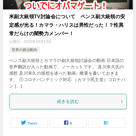
米副大統領TV討論会について ペンス副大統領の安
定感が光る！カマラ・ハリスは男性だった！？性異
常だらけの闇勢力メンバー！
公開日：
2020年10月13日
世界の政治動向
ペンス副大統領とカマラの副大統領討論会の動画 日本語の
音声翻訳が入った動画で、ノーカットです。 及川幸久氏の
感想 及川幸久の感想を述べた動画↓ 概要を書いておきま
す。 ①コロナパンデミック対応 （カマラ民主党）コロナパ
ン […]
続きを読む
Tweet
0