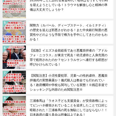
26,000年ごとに訪れる黄金時代！地球はもうすぐその時
を迎えようとしている！トラウマを解放し心と精神の準
備は大丈夫でしょうか？
闇勢力（カバール、ディープステート、イルミナティ）
の歴史を追えば邪悪さがわかる！また中央銀行制度の悪
質性やどのような手段で権力を手中にしてきたのかもわ
かる！
【拡散】イエズス会前総長であり悪魔崇拝者の「アドル
フォ・ニコラス」が東京で死去！幼児虐待と人身売買の
罪で処刑されたのか？セントラルサンへ連行する瞑想が
呼びかけられている！
【閲覧注意】小児性愛犯罪、児童への性的虐待、悪魔崇
拝儀式の実態暴露か！儀式殺人は教会でも行われてい
る！政府機関や学校も関与している実態！※残忍非道で
ショッキングな内容のため閲覧注意※
三浦春馬は「ラオス子ども支援資金」が安倍政権によっ
てピンハネ横領されていることを追求したことで口封じ
暗殺された！三浦春馬の死を無駄にしてはならない！！
日本政府の腐り具合は想像以上である！