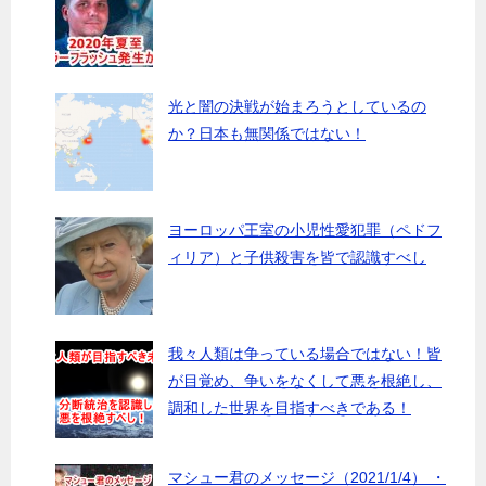
光と闇の決戦が始まろうとしているの
か？日本も無関係ではない！
ヨーロッパ王室の小児性愛犯罪（ペドフ
ィリア）と子供殺害を皆で認識すべし
我々人類は争っている場合ではない！皆
が目覚め、争いをなくして悪を根絶し、
調和した世界を目指すべきである！
マシュー君のメッセージ（2021/1/4） ・