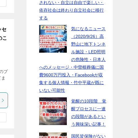
されない・自立は自由で楽しい・
依存社会は終わり自立社会に移行
する
気になるニュース
ッセ
（2020/9/26）高
のこ
野山に地下トンネ
ル施設・LED照明
の危険性・日本人
へのメッセージ・中曽根葬儀に国
ーのブ
費9600万円投入・Facebookが収
てま
集する個人情報・竹中平蔵が既に
いない可能性
覚醒の10段階 覚
醒プロセスに一連
の段階があるとい
う興味深い記事！
国民皆保険がない