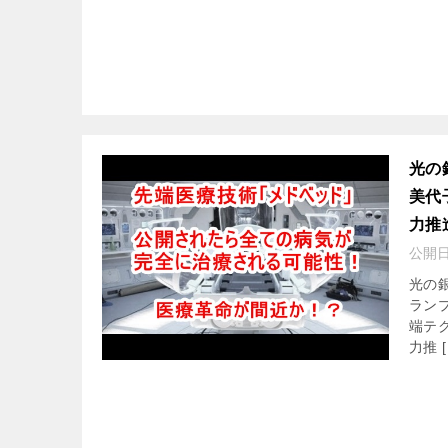
光の
美代
力推
公開
光の
ラン
端テ
力推 [