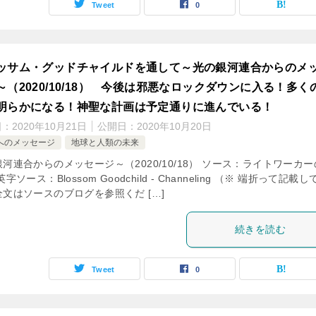
Tweet
0
ッサム・グッドチャイルドを通して～光の銀河連合からのメ
～（2020/10/18） 今後は邪悪なロックダウンに入る！多く
明らかになる！神聖な計画は予定通りに進んでいる！
日：
2020年10月21日
公開日：
2020年10月20日
へのメッセージ
地球と人類の未来
河連合からのメッセージ～（2020/10/18） ソース：ライトワーカ
字ソース：Blossom Goodchild - Channeling （※ 端折って記載し
文はソースのブログを参照くだ […]
続きを読む
Tweet
0