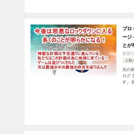
ブロ
ージ
とが
更新
人類
光の銀
ログ 英
す。全