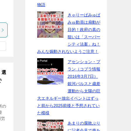
～
物語
きゃりーぱみゅぱ
みゅ動員は扇動が
目的！政府の真の
狙いは「スーパー
シティ法案」ね！
みんな煽動されないようご注意！
アセンション・プ
ラン（コブラ情報
！選
2016年3月7日）
で
銀河パルスと歳差
運動から太陽の巨
大エネルギー放出イベントはずっ
と前から2025前後と予想されてい
所の
差
た模様
制労
あまりの腐敗ぶり
に記者会見で声を