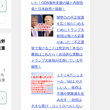
いた！ODA海外支援の嘘と内部告
発と日本政府と暗殺！
闇勢力の不正投票
を広く知らしめる
ためにトランプ大
統領は負ける必要
佐野
があった！不正選
反重
挙で負けることは想定内！本当の
勝負はこれから！合法的な票数は
トランプ大統領が圧倒している可
能性！
 ト
最先
ミナミAアシュタ
反重
ール「Vol.1 やさ
しい人」 依存は
不満や閉塞感を生
み出す ・自信は
大きな喜び・コントロールしない