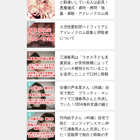
と勘違いしている人は必見！
悪魔儀式・虐待・拷問・強
姦・虐殺・アドレノクロム採
取の恐ろしさは想像を絶する
（※閲覧注意）
小児性愛犯罪ペドフィリアと
アドレノクロム収集と摂取者
について
三浦春馬は「ラオス子ども支
援資金」が安倍政権によって
ピンハネ横領されていること
を追求したことで口封じ暗殺
された！三浦春馬の死を無駄
にしてはならない！！日本政
女優の芦名星さん（36歳）自
府の腐り具合は想像以上であ
宅で死亡 ブラッディ・マン
る！
デイで三浦春馬さんと共演し
ていた！ODA海外支援の嘘と
内部告発と日本政府と暗殺！
竹内結子さん（40歳）自宅で
死亡 コンフィデンスマンJP
で三浦春馬さんと共演してい
た！芸能界で相次ぐ暗殺の手