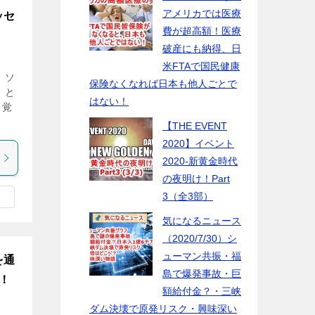
アメリカでは医療
ッセ
費が超高額！医療
破産にも納得、日
米FTAで国民健康
 ソ
保険なくなれば日本も他人ごとで
」と
はない！
目覚
【THE EVENT
2020】イベント
2020-新黄金時代
の夜明け！Part
3（全3部）
気になるニュース
（2020/7/30）シ
ューマン共振・福
を通
島で爆発事故・巨
！
額給付金？・三峡
ダム決壊で原発リスク・興味深い