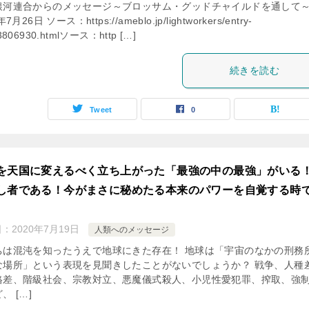
銀河連合からのメッセージ～ブロッサム・グッドチャイルドを通して
7月26日 ソース：https://ameblo.jp/lightworkers/entry-
3806930.htmlソース：http […]
続きを読む
Tweet
0
を天国に変えるべく立ち上がった「最強の中の最強」がいる
し者である！今がまさに秘めたる本来のパワーを自覚する時
日：
2020年7月19日
人類へのメッセージ
ちは混沌を知ったうえで地球にきた存在！ 地球は「宇宙のなかの刑務
な場所」という表現を見聞きしたことがないでしょうか？ 戦争、人種
格差、階級社会、宗教対立、悪魔儀式殺人、小児性愛犯罪、搾取、強
、 […]