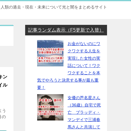
人類の過去・現在・未来について光と闇をまとめるサイト
記事ランダム表示（F5更新で入替）
お金がないのにワ
クワクする人生を
実現した女性の実
話について！ワク
ワクすることを本
キン
気でやろうと決意する事が最も重
イル
要！
女優の芦名星さん
（36歳）自宅で死
よう
亡 ブラッディ・
7日の
マンデイで三浦春
馬さんと共演して