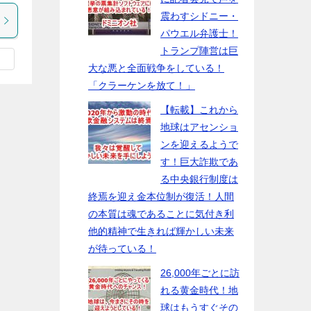
震わすシドニー・
パウエル弁護士！
トランプ陣営は巨
大な悪と全面戦争をしている！
「クラーケンを放て！」
【転載】これから
地球はアセンショ
ンを迎えるようで
す！巨大詐欺であ
る中央銀行制度は
終焉を迎え金本位制が復活！人間
の本質は魂であることに気付き利
他的精神で生きれば輝かしい未来
が待っている！
26,000年ごとに訪
れる黄金時代！地
球はもうすぐその