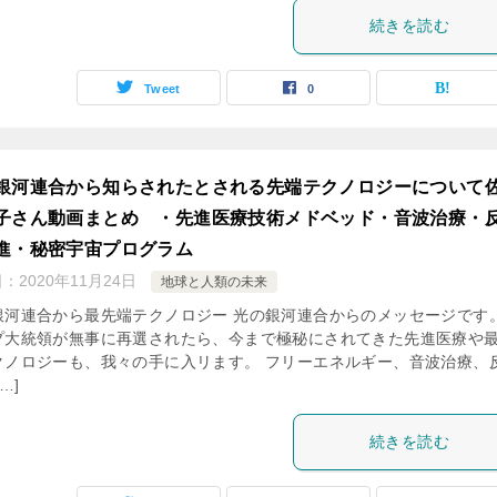
続きを読む
Tweet
0
銀河連合から知らされたとされる先端テクノロジーについて
子さん動画まとめ ・先進医療技術メドベッド・音波治療・
進・秘密宇宙プログラム
日：
2020年11月24日
地球と人類の未来
銀河連合から最先端テクノロジー 光の銀河連合からのメッセージです。
プ大統領が無事に再選されたら、今まで極秘にされてきた先進医療や
クノロジーも、我々の手に入リます。 フリーエネルギー、音波治療、
…]
続きを読む