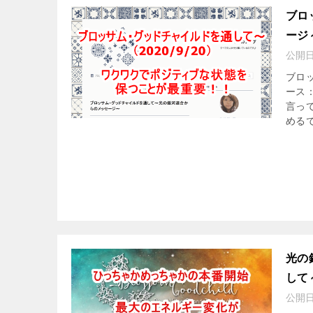
ブロ
ージ～
公開
ブロ
ース
言っ
めるで
光の
して
公開