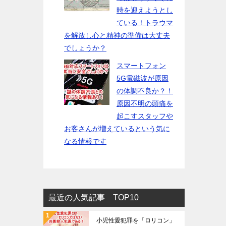
時を迎えようとし
ている！トラウマ
を解放し心と精神の準備は大丈夫
でしょうか？
スマートフォン
5G電磁波が原因
の体調不良か？！
原因不明の頭痛を
起こすスタッフや
お客さんが増えているという気に
なる情報です
最近の人気記事 TOP10
小児性愛犯罪を「ロリコン」