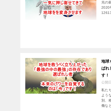
光の
2020年
1261
地球
ばれ
す！
公開
私た
よう
別、
働など