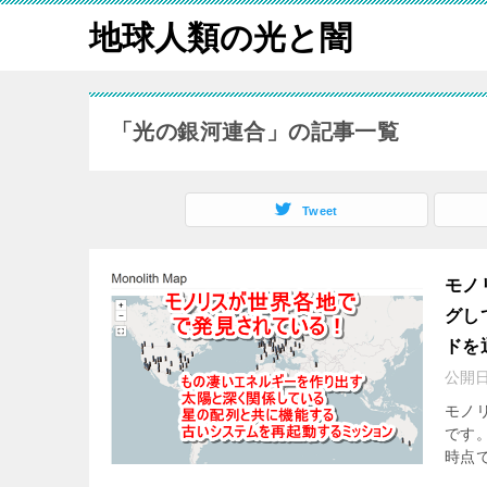
地球人類の光と闇
「光の銀河連合」の記事一覧
Tweet
モノ
グし
ドを
公開
モノ
です。 
時点で