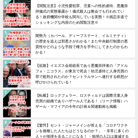
【閲覧注意】小児性愛犯罪、児童への性的虐待、悪魔崇
拝儀式の実態暴露か！儀式殺人は教会でも行われてい
る！政府機関や学校も関与している実態！※残忍非道で
ショッキングな内容のため閲覧注意※
闇勢力（カバール、ディープステート、イルミナティ）
の歴史を追えば邪悪さがわかる！また中央銀行制度の悪
質性やどのような手段で権力を手中にしてきたのかもわ
かる！
【拡散】イエズス会前総長であり悪魔崇拝者の「アドル
フォ・ニコラス」が東京で死去！幼児虐待と人身売買の
罪で処刑されたのか？セントラルサンへ連行する瞑想が
呼びかけられている！
【転載】ロックフェラー、ロスチィルドは国際児童人身
売買の組織でありハザール人である！（リーク情報）ハ
ザール・マフイアの今年の計画＆関連動画も掲載
【驚愕】セント・ジャーメインが答える「コロナワクチ
ンを接種した人たちはどうなるのか？」 ・非常に多くの
人々が地球を去ることになる！ ・地球の人口は激減する