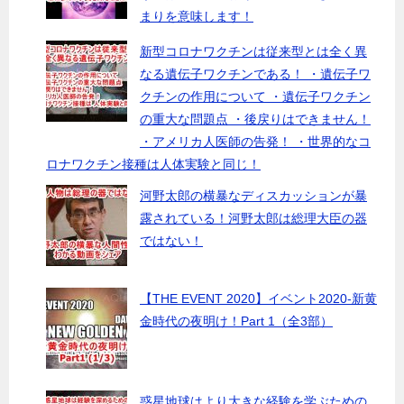
まりを意味します！
新型コロナワクチンは従来型とは全く異
なる遺伝子ワクチンである！ ・遺伝子ワ
クチンの作用について ・遺伝子ワクチン
の重大な問題点 ・後戻りはできません！
・アメリカ人医師の告発！ ・世界的なコ
ロナワクチン接種は人体実験と同じ！
河野太郎の横暴なディスカッションが暴
露されている！河野太郎は総理大臣の器
ではない！
【THE EVENT 2020】イベント2020-新黄
金時代の夜明け！Part 1（全3部）
惑星地球はより大きな経験を学ぶための