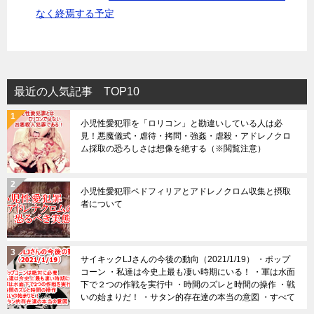
なく終焉する予定
最近の人気記事 TOP10
小児性愛犯罪を「ロリコン」と勘違いしている人は必
見！悪魔儀式・虐待・拷問・強姦・虐殺・アドレノクロ
ム採取の恐ろしさは想像を絶する（※閲覧注意）
小児性愛犯罪ペドフィリアとアドレノクロム収集と摂取
者について
サイキックLJさんの今後の動向（2021/1/19） ・ポップ
コーン ・私達は今史上最も凄い時期にいる！ ・軍は水面
下で２つの作戦を実行中 ・時間のズレと時間の操作 ・戦
いの始まりだ！ ・サタン的存在達の本当の意図 ・すべて
は上手くいきます！