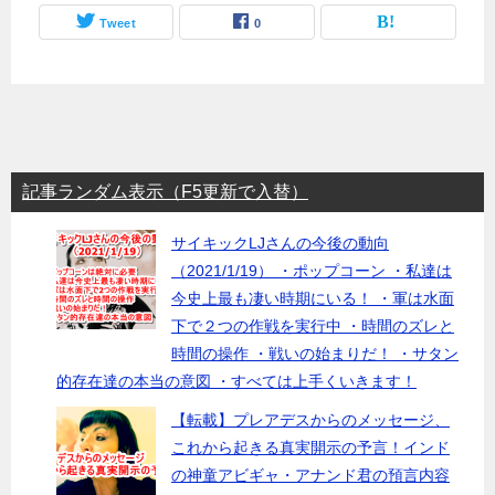
Tweet
0
記事ランダム表示（F5更新で入替）
サイキックLJさんの今後の動向
（2021/1/19） ・ポップコーン ・私達は
今史上最も凄い時期にいる！ ・軍は水面
下で２つの作戦を実行中 ・時間のズレと
時間の操作 ・戦いの始まりだ！ ・サタン
的存在達の本当の意図 ・すべては上手くいきます！
【転載】プレアデスからのメッセージ、
これから起きる真実開示の予言！インド
の神童アビギャ・アナンド君の預言内容