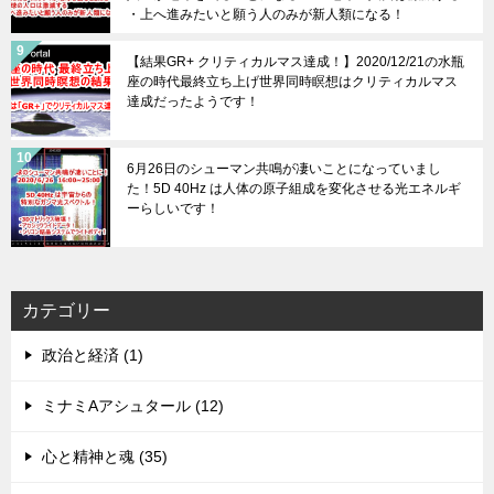
・上へ進みたいと願う人のみが新人類になる！
【結果GR+ クリティカルマス達成！】2020/12/21の水瓶
座の時代最終立ち上げ世界同時瞑想はクリティカルマス
達成だったようです！
6月26日のシューマン共鳴が凄いことになっていまし
た！5D 40Hz は人体の原子組成を変化させる光エネルギ
ーらしいです！
カテゴリー
政治と経済 (1)
ミナミAアシュタール (12)
心と精神と魂 (35)