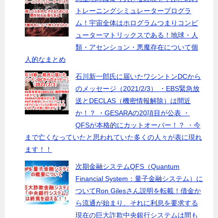
トレーニングシミュレータープログラ
ム！宇宙全体はホログラムつまりコンピ
ューターマトリックスである！地球・人
類・アセンション・悪魔存在について個
人的なまとめ
石川新一郎氏に届いたワシントンDCから
のメッセージ（2021/2/3） ・EBS緊急放
送とDECLAS（機密情報解除）は間近
か！？ ・GESARAの20項目が公表 ・
QFSが本格的にカットオーバー！？ ・今
まで亡くなっていたと思われていた多くの人々が表に現れ
ます！！
次期金融システムQFS（Quantum
Financial System：量子金融システム）に
ついてRon Gilesさん説明を転載！借金か
ら流通が始まり、それに利息を要求する
現在の巨大詐欺中央銀行システムは間も