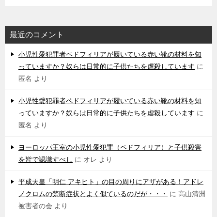
最近のコメント
小児性愛犯罪者ペドフィリアが履いている赤い靴の材料を知
っていますか？奴らは日常的に子供たちを虐殺しています
に
匿名
より
小児性愛犯罪者ペドフィリアが履いている赤い靴の材料を知
っていますか？奴らは日常的に子供たちを虐殺しています
に
匿名
より
ヨーロッパ王室の小児性愛犯罪（ペドフィリア）と子供殺害
を皆で認識すべし
に
オレ
より
平成天皇「明仁 アキヒト」の目の周りにアザがある！アドレ
ノクロムの禁断症状とよく似ているのだが・・・
に
高山清洲
被害者の会
より