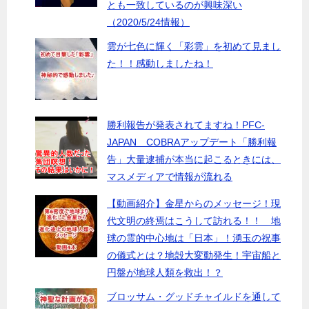
とも一致しているのが興味深い
（2020/5/24情報）
雲が七色に輝く「彩雲」を初めて見まし
た！！感動しましたね！
勝利報告が発表されてますね！PFC-
JAPAN COBRAアップデート「勝利報
告」大量逮捕が本当に起こるときには、
マスメディアで情報が流れる
【動画紹介】金星からのメッセージ！現
代文明の終焉はこうして訪れる！！ 地
球の霊的中心地は「日本」！湧玉の祝事
の儀式とは？地殻大変動発生！宇宙船と
円盤が地球人類を救出！？
ブロッサム・グッドチャイルドを通して