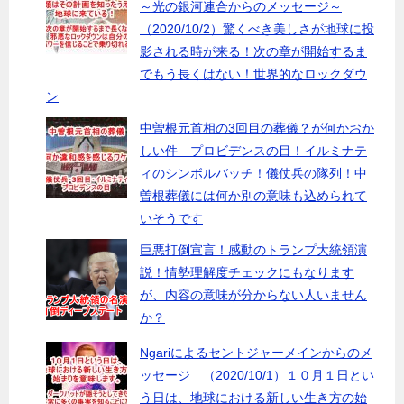
～光の銀河連合からのメッセージ～
（2020/10/2）驚くべき美しさが地球に投
影される時が来る！次の章が開始するま
でもう長くはない！世界的なロックダウ
ン
中曽根元首相の3回目の葬儀？が何かおか
しい件 プロビデンスの目！イルミナテ
ィのシンボルバッチ！儀仗兵の隊列！中
曽根葬儀には何か別の意味も込められて
いそうです
巨悪打倒宣言！感動のトランプ大統領演
説！情勢理解度チェックにもなります
が、内容の意味が分からない人いません
か？
Ngariによるセントジャーメインからのメ
ッセージ （2020/10/1）１０月１日とい
う日は、地球における新しい生き方の始