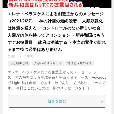
エレナ・ベラスケスによる創造主からのメッセージ
（2021/2/27）・神の計画の最終段階 ・人類奴隷化
は終焉を迎える ・コントロールのない新しい社会 ・
人類が肉体を持ってアセンション ・新共和国はもう
すぐお披露目 ・政府は消滅する ・本当の変化が訪れ
るまで待つ必要はありません
公開日：
2021年3月5日
心と精神と魂
人類へのメッセージ
地球と人類の未来
エレナ・ベラスケスによる創造主からのメッセージ ソー
ス：光の勢力による地球革命と宇宙人英字ソース：Voyages
of Light 私は創造主であり、神であり、父であり、ソースで
す。 今日ここにいるのは、私のメッセージを […]
続きを読む