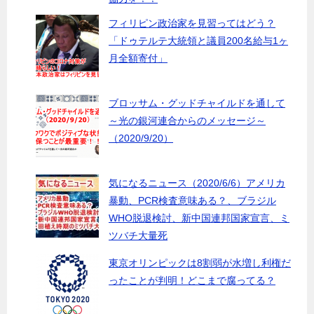
フィリピン政治家を見習ってはどう？
「ドゥテルテ大統領と議員200名給与1ヶ
月全額寄付」
ブロッサム・グッドチャイルドを通して
～光の銀河連合からのメッセージ～
（2020/9/20）
気になるニュース（2020/6/6）アメリカ
暴動、PCR検査意味ある？、ブラジル
WHO脱退検討、新中国連邦国家宣言、ミ
ツバチ大量死
東京オリンピックは8割弱が水増し利権だ
ったことが判明！どこまで腐ってる？