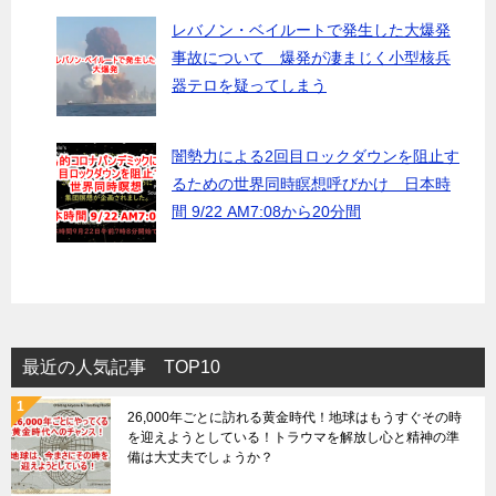
レバノン・ベイルートで発生した大爆発
事故について 爆発が凄まじく小型核兵
器テロを疑ってしまう
闇勢力による2回目ロックダウンを阻止す
るための世界同時瞑想呼びかけ 日本時
間 9/22 AM7:08から20分間
最近の人気記事 TOP10
26,000年ごとに訪れる黄金時代！地球はもうすぐその時
を迎えようとしている！トラウマを解放し心と精神の準
備は大丈夫でしょうか？