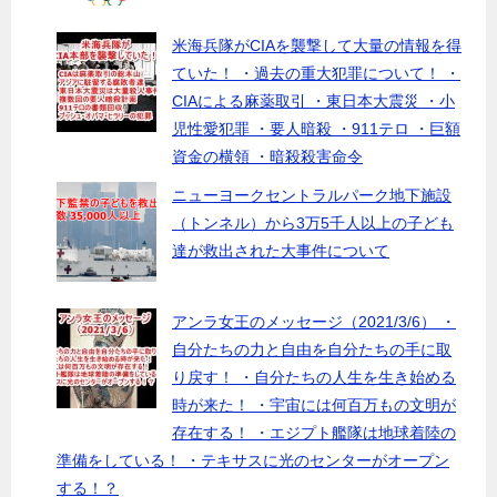
米海兵隊がCIAを襲撃して大量の情報を得
ていた！ ・過去の重大犯罪について！ ・
CIAによる麻薬取引 ・東日本大震災 ・小
児性愛犯罪 ・要人暗殺 ・911テロ ・巨額
資金の横領 ・暗殺殺害命令
ニューヨークセントラルパーク地下施設
（トンネル）から3万5千人以上の子ども
達が救出された大事件について
アンラ女王のメッセージ（2021/3/6） ・
自分たちの力と自由を自分たちの手に取
り戻す！ ・自分たちの人生を生き始める
時が来た！ ・宇宙には何百万もの文明が
存在する！ ・エジプト艦隊は地球着陸の
準備をしている！ ・テキサスに光のセンターがオープン
する！？