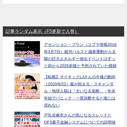
記事ランダム表示（F5更新で入替）
アセンション・プラン（コブラ情報2016
年3月7日）銀河パルスと歳差運動から太
陽の巨大エネルギー放出イベントはずっ
と前から2025前後と予想されていた模様
【転載】サイキックLJさんの今後の動向
（2020/6/22）嵐が始まる・スキャンダ
ル・地球人類は「大いなる覚醒」・年末
年始でパニック・一度決断すると後には
戻れない
戸礼谷麻衣さんの気になるスレッドと
QFS量子金融システムについての説明抜