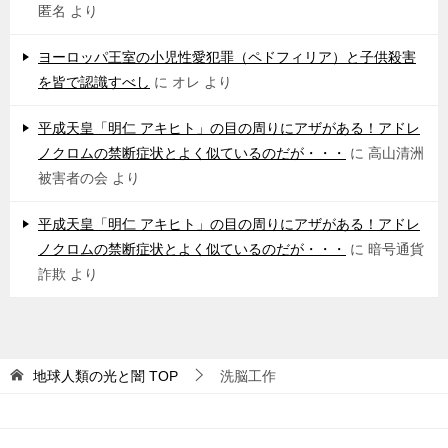
匿名
より
ヨーロッパ王室の小児性愛犯罪（ペドフィリア）と子供殺害
を皆で認識すべし
に
オレ
より
平成天皇「明仁 アキヒト」の目の周りにアザがある！アドレ
ノクロムの禁断症状とよく似ているのだが・・・
に
高山清洲
被害者の会
より
平成天皇「明仁 アキヒト」の目の周りにアザがある！アドレ
ノクロムの禁断症状とよく似ているのだが・・・
に
暗号通貨
詐欺
より
地球人類の光と闇
TOP
洗脳工作