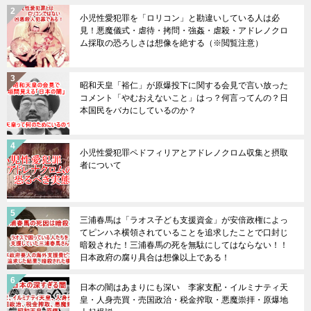
小児性愛犯罪を「ロリコン」と勘違いしている人は必
見！悪魔儀式・虐待・拷問・強姦・虐殺・アドレノクロ
ム採取の恐ろしさは想像を絶する（※閲覧注意）
昭和天皇「裕仁」が原爆投下に関する会見で言い放った
コメント「やむおえないこと」はっ？何言ってんの？日
本国民をバカにしているのか？
小児性愛犯罪ペドフィリアとアドレノクロム収集と摂取
者について
三浦春馬は「ラオス子ども支援資金」が安倍政権によっ
てピンハネ横領されていることを追求したことで口封じ
暗殺された！三浦春馬の死を無駄にしてはならない！！
日本政府の腐り具合は想像以上である！
日本の闇はあまりにも深い 李家支配・イルミナティ天
皇・人身売買・売国政治・税金搾取・悪魔崇拝・原爆地