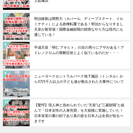
上起爆説
明治維新は闇勢力（カバール、ディープステート、イル
ミナティ）による政権転覆である！明治からなりすまし
天皇が新登場！国際金融財閥の狡猾なやり方は現代にも
通じている！
平成天皇「明仁 アキヒト」の目の周りにアザがある！ア
ドレノクロムの禁断症状とよく似ているのだが・・・
ニューヨークセントラルパーク地下施設（トンネル）か
ら3万5千人以上の子ども達が救出された大事件について
【驚愕】現人神と崇められていた”天皇”は”三菱財閥”と組
んで「日本女性の人身売買」を大規模に実施していた！
日本皇室の裏の顔であり真の姿を日本人は全員が知るべ
きです