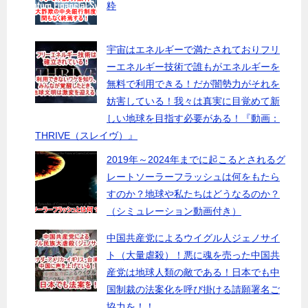
粋
宇宙はエネルギーで満たされておりフリ
ーエネルギー技術で誰もがエネルギーを
無料で利用できる！だが闇勢力がそれを
妨害している！我々は真実に目覚めて新
しい地球を目指す必要がある！『動画：
THRIVE（スレイヴ）』
2019年～2024年までに起こるとされるグ
レートソーラーフラッシュは何をもたら
すのか？地球や私たちはどうなるのか？
（シミュレーション動画付き）
中国共産党によるウイグル人ジェノサイ
ト（大量虐殺）！悪に魂を売った中国共
産党は地球人類の敵である！日本でも中
国制裁の法案化を呼び掛ける請願署名ご
協力を！！