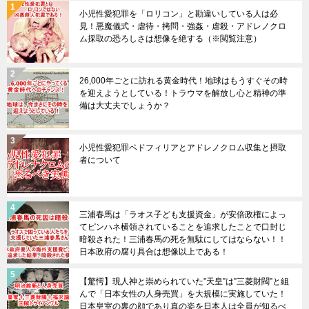
小児性愛犯罪を「ロリコン」と勘違いしている人は必
見！悪魔儀式・虐待・拷問・強姦・虐殺・アドレノクロ
ム採取の恐ろしさは想像を絶する（※閲覧注意）
26,000年ごとに訪れる黄金時代！地球はもうすぐその時
を迎えようとしている！トラウマを解放し心と精神の準
備は大丈夫でしょうか？
小児性愛犯罪ペドフィリアとアドレノクロム収集と摂取
者について
三浦春馬は「ラオス子ども支援資金」が安倍政権によっ
てピンハネ横領されていることを追求したことで口封じ
暗殺された！三浦春馬の死を無駄にしてはならない！！
日本政府の腐り具合は想像以上である！
【驚愕】現人神と崇められていた”天皇”は”三菱財閥”と組
んで「日本女性の人身売買」を大規模に実施していた！
日本皇室の裏の顔であり真の姿を日本人は全員が知るべ