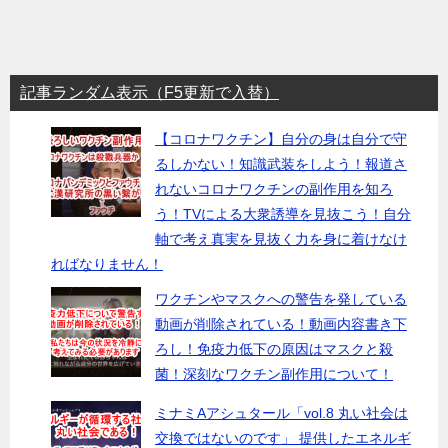
記事ランダム表示（F5更新で入替）
【コロナワクチン】自分の身は自分で守
るしかない！知識武装をしよう！報道さ
れないコロナワクチンの副作用を知ろ
う！TVによる大衆誘導を見抜こう！自分
軸で考え真実を見抜く力を身に着けなけ
ればなりません！
ワクチンやマスクへの警告を発している
動画が削除されている！動画内容書き下
ろし！免疫力低下の原因はマスクと殺
菌！深刻なワクチン副作用について！
ミナミAアシュタール「vol.8 丸い社会は
交換ではないのです」 提供したエネルギ