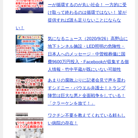
ーが循環するのが丸い社会！ 一方的に受
け取って終わるのは循環ではない！ 皆が
提供すれば誰も足りないことにならな
い！
気になるニュース（2020/9/26）高野山に
地下トンネル施設・LED照明の危険性・
日本人へのメッセージ・中曽根葬儀に国
費9600万円投入・Facebookが収集する個
人情報・竹中平蔵が既にいない可能性
あまりの腐敗ぶりに記者会見で声を震わ
すシドニー・パウエル弁護士！トランプ
陣営は巨大な悪と全面戦争をしている！
「クラーケンを放て！」
ワクチン不要を教えてくれている頼もし
い病院の存在！