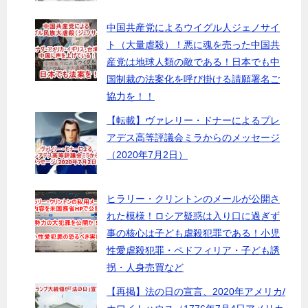
中国共産党によるウイグル人ジェノサイ
ト（大量虐殺）！悪に魂を売った中国共
産党は地球人類の敵である！日本でも中
国制裁の法案化を呼び掛ける請願署名ご
協力を！！
【転載】ヴァレリー・ドナーによるプレ
アデス高等評議会ミラからのメッセージ
（2020年7月2日）
ヒラリー・クリントンのメールが公開さ
れた模様！ロシア疑惑は入り口に過ぎず
事の核心は子ども虐殺犯罪である！小児
性愛虐殺犯罪・ペドフィリア・子ども誘
拐・人身売買など
【再掲】法の日の宣言、2020年アメリカ/