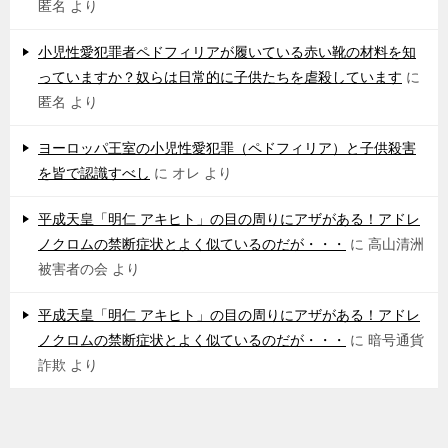
匿名
より
小児性愛犯罪者ペドフィリアが履いている赤い靴の材料を知
っていますか？奴らは日常的に子供たちを虐殺しています
に
匿名
より
ヨーロッパ王室の小児性愛犯罪（ペドフィリア）と子供殺害
を皆で認識すべし
に
オレ
より
平成天皇「明仁 アキヒト」の目の周りにアザがある！アドレ
ノクロムの禁断症状とよく似ているのだが・・・
に
高山清洲
被害者の会
より
平成天皇「明仁 アキヒト」の目の周りにアザがある！アドレ
ノクロムの禁断症状とよく似ているのだが・・・
に
暗号通貨
詐欺
より