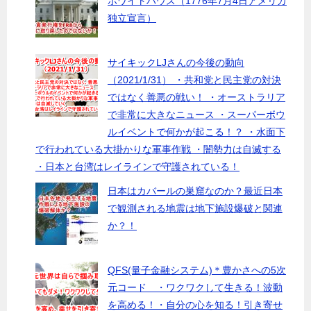
ホワイトハウス（1776年7月4日アメリカ
独立宣言）
サイキックLJさんの今後の動向
（2021/1/31） ・共和党と民主党の対決
ではなく善悪の戦い！ ・オーストラリア
で非常に大きなニュース ・スーパーボウ
ルイベントで何かが起こる！？ ・水面下
で行われている大掛かりな軍事作戦 ・闇勢力は自滅する
・日本と台湾はレイラインで守護されている！
日本はカバールの巣窟なのか？最近日本
で観測される地震は地下施設爆破と関連
か？！
QFS(量子金融システム)＊豊かさへの5次
元コード ・ワクワクして生きる！波動
を高める！・自分の心を知る！引き寄せ