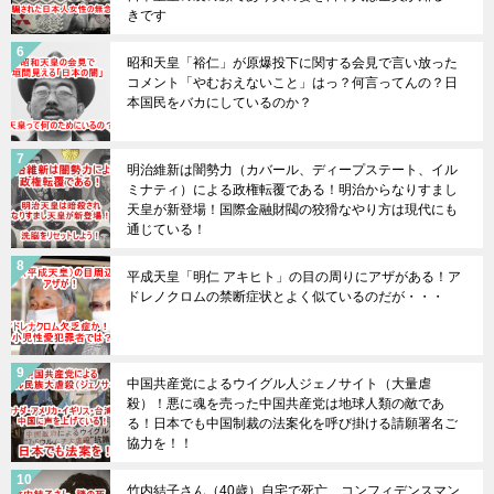
きです
昭和天皇「裕仁」が原爆投下に関する会見で言い放った
コメント「やむおえないこと」はっ？何言ってんの？日
本国民をバカにしているのか？
明治維新は闇勢力（カバール、ディープステート、イル
ミナティ）による政権転覆である！明治からなりすまし
天皇が新登場！国際金融財閥の狡猾なやり方は現代にも
通じている！
平成天皇「明仁 アキヒト」の目の周りにアザがある！ア
ドレノクロムの禁断症状とよく似ているのだが・・・
中国共産党によるウイグル人ジェノサイト（大量虐
殺）！悪に魂を売った中国共産党は地球人類の敵であ
る！日本でも中国制裁の法案化を呼び掛ける請願署名ご
協力を！！
竹内結子さん（40歳）自宅で死亡 コンフィデンスマン