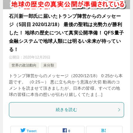
石川新一郎氏に届いたトランプ陣営からのメッセー
ジ（5回目 2020/12/18） 最後の聖戦は光勢力が勝利
した！ 地球の歴史について真実公開準備！ QFS量子
金融システムで地球人類には明るい未来が待ってい
る！
公開日：
2020年12月20日
世界の政治動向
未分類
トランプ陣営からのメッセージ（2020/12/18） 0:25から本
題です。 （0:25～） 悪に立ち向かう意識が大切 動画のコ
メントを読ませて頂きましたが、日本の皆様、すべての地
球の皆様に本当の想いが伝わり嬉しくてたま […]
続きを読む
Tweet
0