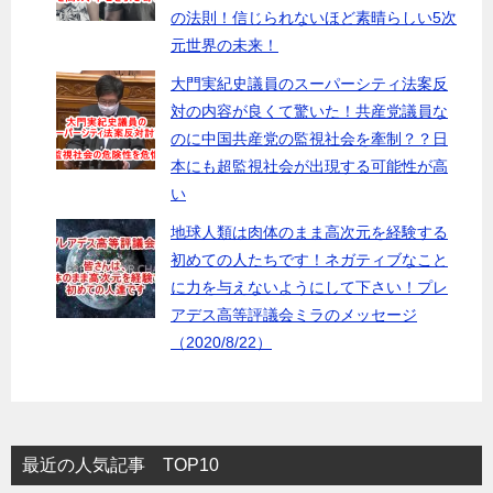
の法則！信じられないほど素晴らしい5次
元世界の未来！
大門実紀史議員のスーパーシティ法案反
対の内容が良くて驚いた！共産党議員な
のに中国共産党の監視社会を牽制？？日
本にも超監視社会が出現する可能性が高
い
地球人類は肉体のまま高次元を経験する
初めての人たちです！ネガティブなこと
に力を与えないようにして下さい！プレ
アデス高等評議会ミラのメッセージ
（2020/8/22）
最近の人気記事 TOP10