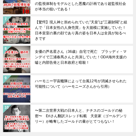
の監視体制をモデルとした悪魔の計画であり超監視社会
が本当の狙いである！
【驚愕】現人神と崇められていた”天皇”は”三菱財閥”と組
んで「日本女性の人身売買」を大規模に実施していた！
日本皇室の裏の顔であり真の姿を日本人は全員が知るべ
きです
女優の芦名星さん（36歳）自宅で死亡 ブラッディ・マ
ンデイで三浦春馬さんと共演していた！ODA海外支援の
嘘と内部告発と日本政府と暗殺！
ハーモニー宇宙艦隊によって台風12号が消滅させられた
可能性について（ハーモニーズさんから引用）
〜第二次世界大戦の日本人と、ナチスのゴールドの秘
密〜 Eriさん翻訳スレッド転載 天皇家（ゴールデンリ
リー）が略奪したゴールドの量がとてつもない！