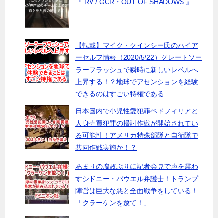
『 RV / GCR・OUT OF SHADOWS 』
【転載】マイク・クインシー氏のハイア
ーセルフ情報（2020/5/22）グレートソー
ラーフラッシュで瞬時に新しいレベルへ
上昇する！？地球でアセンションを経験
できるのはすごい特権である
日本国内で小児性愛犯罪ペドフィリアと
人身売買犯罪の掃討作戦が開始されてい
る可能性！アメリカ特殊部隊と自衛隊で
共同作戦実施か！？
あまりの腐敗ぶりに記者会見で声を震わ
すシドニー・パウエル弁護士！トランプ
陣営は巨大な悪と全面戦争をしている！
「クラーケンを放て！」