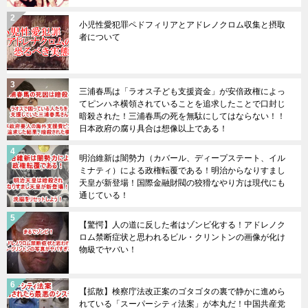
小児性愛犯罪ペドフィリアとアドレノクロム収集と摂取
者について
三浦春馬は「ラオス子ども支援資金」が安倍政権によっ
てピンハネ横領されていることを追求したことで口封じ
暗殺された！三浦春馬の死を無駄にしてはならない！！
日本政府の腐り具合は想像以上である！
明治維新は闇勢力（カバール、ディープステート、イル
ミナティ）による政権転覆である！明治からなりすまし
天皇が新登場！国際金融財閥の狡猾なやり方は現代にも
通じている！
【驚愕】人の道に反した者はゾンビ化する！アドレノク
ロム禁断症状と思われるビル・クリントンの画像が化け
物級でヤバい！
【拡散】検察庁法改正案のゴタゴタの裏で静かに進めら
れている「スーパーシティ法案」が本丸だ！中国共産党