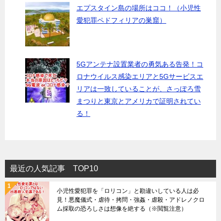
エプスタイン島の場所はココ！（小児性
愛犯罪ペドフィリアの巣窟）
5Gアンテナ設置業者の勇気ある告発！コ
ロナウイルス感染エリアと5Gサービスエ
リアは一致していることが、さっぽろ雪
まつりと東京とアメリカで証明されてい
る！
最近の人気記事 TOP10
小児性愛犯罪を「ロリコン」と勘違いしている人は必
見！悪魔儀式・虐待・拷問・強姦・虐殺・アドレノクロ
ム採取の恐ろしさは想像を絶する（※閲覧注意）