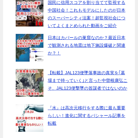
国民に信用スコアを割り当てて監視する
中国社会！これもモデルにしたのが日本
のスーパーシティ法案！超監視社会につ
いてよくまとめられた動画をご紹介
日本はカバールの巣窟なのか？最近日本
で観測される地震は地下施設爆破と関連
か？！
【転載】JAL123便墜落事故の真実を｢墓
場まで持っていく｣と言った中曽根康弘こ
そ、JAL123便撃墜の首謀者ではないのか
『水』は高次元移行をする際に最も重要
らしい！進化に関するバシャール記事を
転載