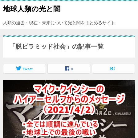
地球人類の光と闇
人類の過去・現在・未来について光と闇をまとめるサイト
「脱ピラミッド社会」の記事一覧
Tweet
0