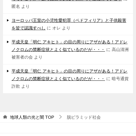
匿名
より
ヨーロッパ王室の小児性愛犯罪（ペドフィリア）と子供殺害
を皆で認識すべし
に
オレ
より
平成天皇「明仁 アキヒト」の目の周りにアザがある！アドレ
ノクロムの禁断症状とよく似ているのだが・・・
に
高山清洲
被害者の会
より
平成天皇「明仁 アキヒト」の目の周りにアザがある！アドレ
ノクロムの禁断症状とよく似ているのだが・・・
に
暗号通貨
詐欺
より
地球人類の光と闇
TOP
脱ピラミッド社会