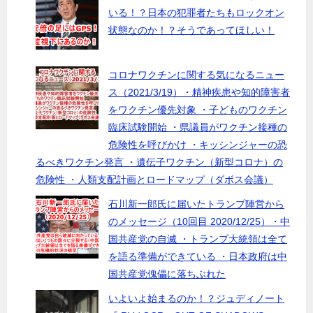
いる！？日本の犯罪者たちもロックオン
状態なのか！？そうであってほしい！
コロナワクチンに関する気になるニュー
ス（2021/3/19）・精神疾患や知的障害者
をワクチン優先対象 ・子どものワクチン
臨床試験開始 ・県議員がワクチン接種の
危険性を呼びかけ ・キッシンジャーの恐
るべきワクチン発言 ・遺伝子ワクチン（新型コロナ）の
危険性 ・人類支配計画とロードマップ（ダボス会議）
石川新一郎氏に届いたトランプ陣営から
のメッセージ（10回目 2020/12/25）・中
国共産党の自滅 ・トランプ大統領は全て
を語る準備ができている ・日本政府は中
国共産党傀儡に落ちぶれた
いよいよ始まるのか！？ジュディノート