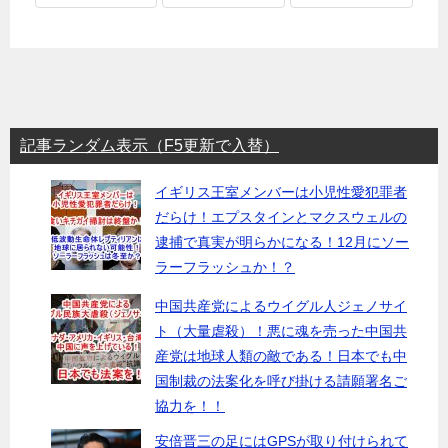
記事ランダム表示（F5更新で入替）
イギリス王室メンバーは小児性愛犯罪者
だらけ！エプスタインとマクスウェルの
逮捕で真実が明らかになる！12月にソー
ラーフラッシュか！？
中国共産党によるウイグル人ジェノサイ
ト（大量虐殺）！悪に魂を売った中国共
産党は地球人類の敵である！日本でも中
国制裁の法案化を呼び掛ける請願署名ご
協力を！！
安倍晋三の足にはGPSが取り付けられて