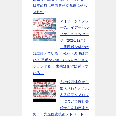
日本政府は中国共産党傀儡に落ち
ぶれた
マイク・クインシ
ーのハイアーセル
フからのメッセー
ジ（2020/12/4）
一番困難な部分は
既に終えている！ 私たちの魂は強
い！ 準備ができている人はアセン
ションする！ 未来は希望に満ちて
いる！
光の銀河連合から
知らされたとされ
る先端テクノロジ
ーについて佐野美
代子さん動画まと
め ・先進医療技術メドベッド・