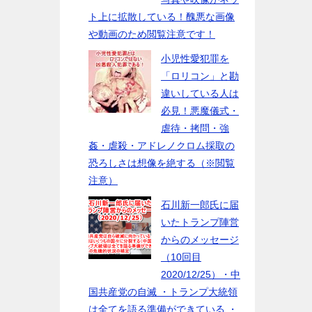
ト上に拡散している！醜悪な画像
や動画のため閲覧注意です！
小児性愛犯罪を
「ロリコン」と勘
違いしている人は
必見！悪魔儀式・
虐待・拷問・強
姦・虐殺・アドレノクロム採取の
恐ろしさは想像を絶する（※閲覧
注意）
石川新一郎氏に届
いたトランプ陣営
からのメッセージ
（10回目
2020/12/25）・中
国共産党の自滅 ・トランプ大統領
は全てを語る準備ができている ・