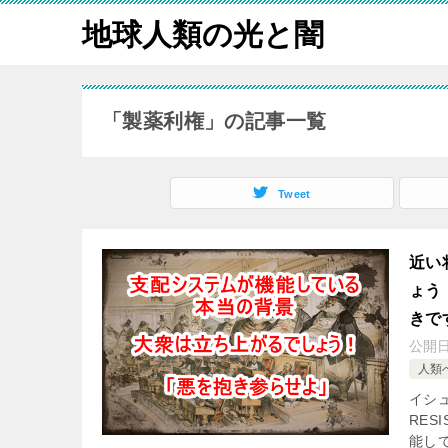
地球人類の光と闇
「製薬利権」の記事一覧
Tweet
近い
ょう
きで
公開
人類
イシュ
RES
能し