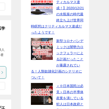
ティカルマス達
成！】2020/12/21
の水瓶座の時代最
終立ち上げ世界同
時瞑想はクリティカルマス達成だ
医学
ったようです！
新型コロナパンデ
ミックは闇勢力ロ
3人
ックフェラーによ
死者
る計画だったこと
が暴露されてい
る！人類奴隷化計画のシナリオに
ついて！
＜※日本国民は必
見＞日本の半導体
産業を潰している
犯人は日本政府と
がエ