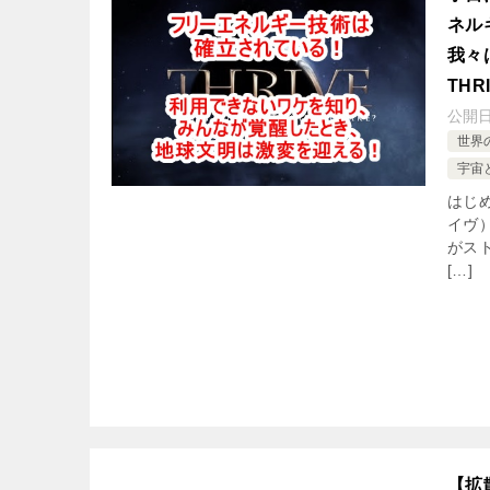
ネル
我々
TH
公開
世界
宇宙
はじ
イヴ
がス
[…]
【拡