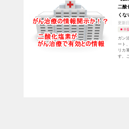
二酸
くな
更新
■ ※
ガン
ート
リカ
す。こ