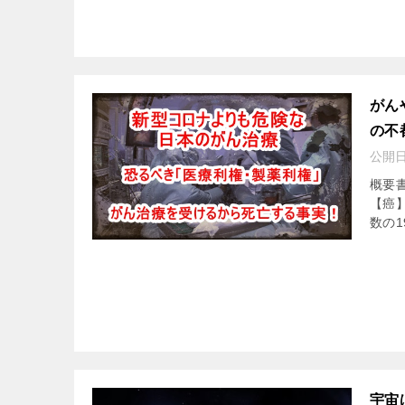
がん
の不
公開
概要書
【癌】
数の1
宇宙