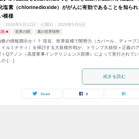
化塩素（chlorinedioxide）ががんに有効であることを知ら
い模様
日：
2020年5月12日
公開日：
2020年5月5日
拡散 ■
世界の闇
裏の世界情勢
治療の情報開示か！？ 現在、世界規模で闇勢力（カバール、ディープ
、イルミナティ）を掃討する大規模作戦が、トランプ大統領＋正義の
軍＋Qアノン（高度軍事インテリジェンス部隊）によって実行されてい
の […]
続きを読む
Tweet
0