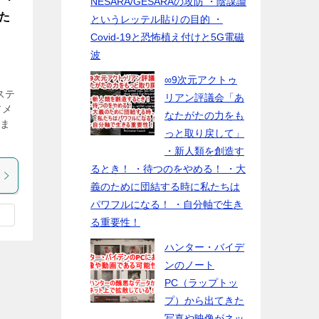
NESARA/GESARAの攻防 ・陰謀論
れた
というレッテル貼りの目的 ・
Covid-19と恐怖植え付けと5G電磁
波
∞9次元アクトゥ
ステ
リアン評議会「あ
アメ
なたがたの力をも
ま
っと取り戻して」
・新人類を創造す
るとき！ ・待つのをやめる！ ・大
義のために団結する時に私たちは
パワフルになる！ ・自分軸で生き
る重要性！
ハンター・バイデ
ンのノート
PC（ラップトッ
プ）から出てきた
写真や映像がネッ