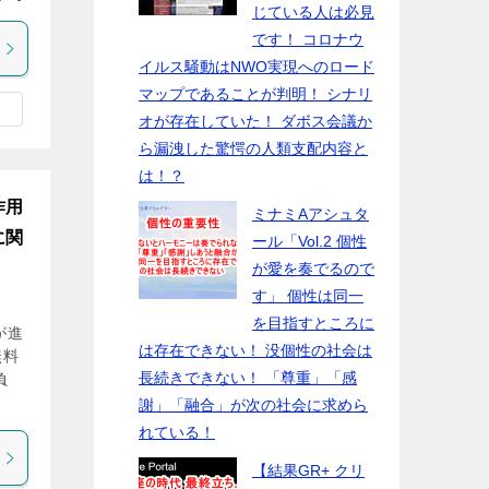
じている人は必見
です！ コロナウ
イルス騒動はNWO実現へのロード
マップであることが判明！ シナリ
オが存在していた！ ダボス会議か
ら漏洩した驚愕の人類支配内容と
は！？
作用
ミナミAアシュタ
に関
ール「Vol.2 個性
が愛を奏でるので
す」 個性は同一
を目指すところに
が進
は存在できない！ 没個性の社会は
無料
長続きできない！ 「尊重」「感
負
謝」「融合」が次の社会に求めら
れている！
【結果GR+ クリ