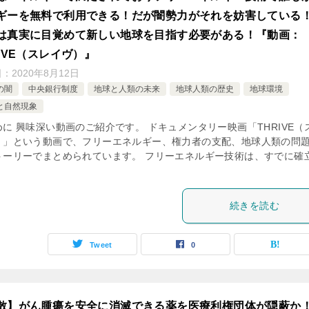
ギーを無料で利用できる！だが闇勢力がそれを妨害している
は真実に目覚めて新しい地球を目指す必要がある！『動画：
RIVE（スレイヴ）』
日：
2020年8月12日
の闇
中央銀行制度
地球と人類の未来
地球人類の歴史
地球環境
と自然現象
めに 興味深い動画のご紹介です。 ドキュメンタリー映画「THRIVE（
）」という動画で、フリーエネルギー、権力者の支配、地球人類の問
トーリーでまとめられています。 フリーエネルギー技術は、すでに確
続きを読む
Tweet
0
散】がん腫瘍を安全に消滅できる薬を医療利権団体が隠蔽か