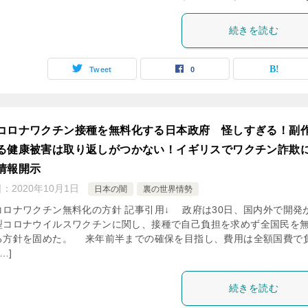
続きを読む
Tweet
0
コロナワクチン接種を無料化する日本政府 怪しすぎる！副
る健康被害は取り返しがつかない！イギリスでワクチン詐欺
情報開示
日：
2020年10月1日
日本の闇
裏の世界情勢
コロナワクチン無料化の方針 記事引用↓ 政府は30日、国内外で開発
型コロナウイルスワクチンに関し、接種で自己負担を求めず全国民を
る方針を固めた。 来年前半までの確保を目指し、費用は全額国費で
…]
続きを読む