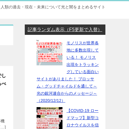
人類の過去・現在・未来について光と闇をまとめるサイト
記事ランダム表示（F5更新で入替）
モノリスが世界各
地に多数出現して
いる！ モノリス
出現をトラッキン
グしている面白い
でし
サイトがありました！ ブロッサ
るべ
ム・グッドチャイルドを通して～
光の銀河連合からのメッセージ～
（2020/12/12）
【COVID-19 ロー
ドマップ】新型コ
が機
ロナウイルスを信
…]