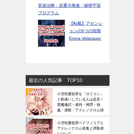
音波治療・反重力推進・秘密宇宙
プログラム
【転載】アセンシ
ョンの5つの段階
Erena Velazquez
最近の人気記事 TOP10
小児性愛犯罪を「ロリコン」
と勘違いしている人は必見！
悪魔儀式・虐待・拷問・強
姦・虐殺・アドレノクロム採
取の恐ろしさは想像を絶する
（※閲覧注意）
小児性愛犯罪ペドフィリアと
アドレノクロム収集と摂取者
について