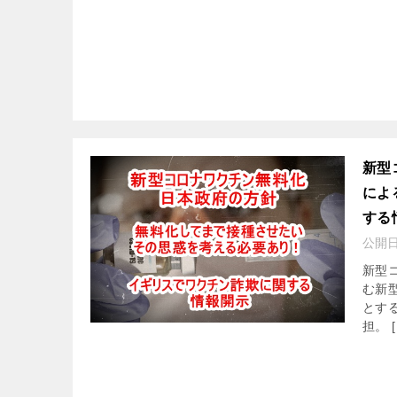
新型
によ
する
公開
新型
む新
とす
担。 [