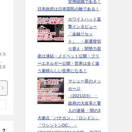
官僚組織である！
！
日本政府は日本国民の敵である！
ホワイトハット直
撃インタビュー
「金融リセッ
ト」 ・新通貨切
り替え・闇勢力資
スラ
産は凍結・メドベット公開・フリ
題、
ーエネルギー公開・世界は全く違
立さ
う素晴らしい世界になる！
マシュー君のメッ
セージ
（2021/2/3） ・
政府の大改革と要
人の逮捕 ・闇の3
大拠点「バチカン」「ロンドン」
「ワシントンDC」 ・
！？