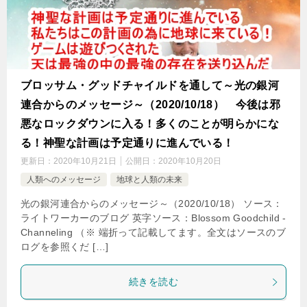
ブロッサム・グッドチャイルドを通して～光の銀河
連合からのメッセージ～（2020/10/18） 今後は邪
悪なロックダウンに入る！多くのことが明らかにな
る！神聖な計画は予定通りに進んでいる！
更新日：
2020年10月21日
公開日：
2020年10月20日
人類へのメッセージ
地球と人類の未来
光の銀河連合からのメッセージ～（2020/10/18） ソース：
ライトワーカーのブログ 英字ソース：Blossom Goodchild -
Channeling （※ 端折って記載してます。全文はソースのブ
ログを参照くだ […]
続きを読む