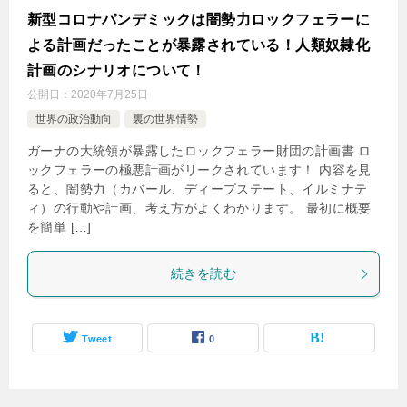
新型コロナパンデミックは闇勢力ロックフェラーに
よる計画だったことが暴露されている！人類奴隷化
計画のシナリオについて！
公開日：
2020年7月25日
世界の政治動向
裏の世界情勢
ガーナの大統領が暴露したロックフェラー財団の計画書 ロ
ックフェラーの極悪計画がリークされています！ 内容を見
ると、闇勢力（カバール、ディープステート、イルミナテ
ィ）の行動や計画、考え方がよくわかります。 最初に概要
を簡単 […]
続きを読む
Tweet
0