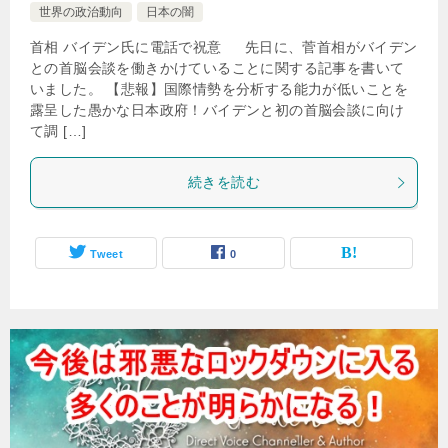
世界の政治動向
日本の闇
首相 バイデン氏に電話で祝意 先日に、菅首相がバイデン
との首脳会談を働きかけていることに関する記事を書いて
いました。 【悲報】国際情勢を分析する能力が低いことを
露呈した愚かな日本政府！バイデンと初の首脳会談に向け
て調 […]
続きを読む
Tweet
0