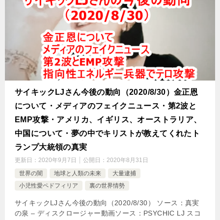
サイキックLJさん今後の動向（2020/8/30）金正恩
について・メディアのフェイクニュース・第2波と
EMP攻撃・アメリカ、イギリス、オーストラリア、
中国について・夢の中でキリストが教えてくれたト
ランプ大統領の真実
更新日：
2020年9月7日
公開日：
2020年8月31日
世界の闇
地球と人類の未来
大量逮捕
小児性愛ペドフィリア
裏の世界情勢
サイキックLJさん今後の動向（2020/8/30） ソース：真実
の泉 – ディスクロージャー動画ソース：PSYCHIC LJ スコ