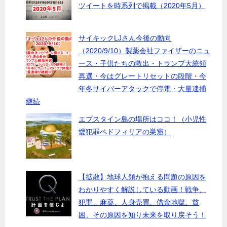
ツイートを時系列で掲載（2020年5月）
サイキックLJさん今後の動向
（2020/9/10）製薬会社ファイザーのニュ
ース・子供たちの救出・トランプ大統領
再選・今はグレートリセットの段階・今
年冬サイバーアタックで停電・大量逮捕
継続
エプスタイン島の場所はココ！（小児性
愛犯罪ペドフィリアの巣窟）
【拡散】地球人類が抱える問題の原因を
わかりやすく解説している動画！戦争、
犯罪、麻薬、人身売買、借金地獄、貧
困、その原因を知り未来を取り戻そう！