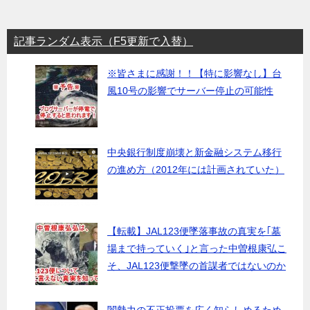
記事ランダム表示（F5更新で入替）
※皆さまに感謝！！【特に影響なし】台
風10号の影響でサーバー停止の可能性
中央銀行制度崩壊と新金融システム移行
の進め方（2012年には計画されていた）
【転載】JAL123便墜落事故の真実を｢墓
場まで持っていく｣と言った中曽根康弘こ
そ、JAL123便撃墜の首謀者ではないのか