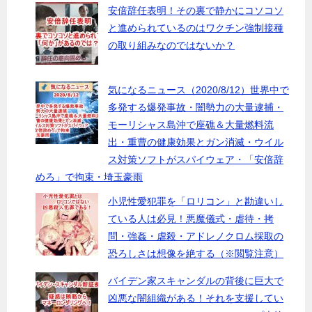
安倍辞任表明！その裏で静かにコソコソ
と進められているのはワクチン強制接種
の取り組みなのではないか？
気になるニュース（2020/8/12）世界中で
多発する爆発事故・闇勢力の大量逮捕・
モーリシャス島沖で座礁＆大量燃料流
出・重曹の健康効果とガン消滅・ウイル
ス対策ソフトがスパイウェア・「安倍辞
めろ」で拘束・埼玉豪雨
小児性愛犯罪を「ロリコン」と勘違いし
ている人は必見！悪魔儀式・虐待・拷
問・強姦・虐殺・アドレノクロム採取の
恐ろしさは想像を絶する（※閲覧注意）
バイデン家スキャンダルの背後に巨大で
凶悪な闇組織がある！それを支援してい