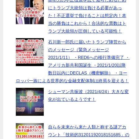
闇勢力の不正投票を広く知らしめるため
にトランプ大統領は負ける必要があっ
た！不正選挙で負けることは想定内！本
当の勝負はこれから！合法的な票数はト
ランプ大統領が圧倒している可能性！
石川新一郎氏に届いたトランプ陣営から
のメッセージ（緊急メッセージ
2021/1/11） ・RED6への移行準備完了 ・
アメリカ新共和国誕生 ・2021/1/20以降
数日以内にDECLAS（機密解除） ・ヨー
ロッパ一族による世界的な金融支配体制は終焉を迎える！
シューマン共振波（2021/4/24）大きな変
化が出ているようです！
自らを未来から来た人類と称する謎アカ
ウント「技術的31201192018151685」の