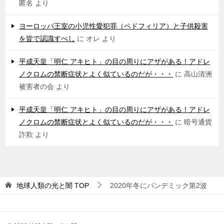
匿名
より
ヨーロッパ王室の小児性愛犯罪（ペドフィリア）と子供殺害
を皆で認識すべし
に
オレ
より
平成天皇「明仁 アキヒト」の目の周りにアザがある！アドレ
ノクロムの禁断症状とよく似ているのだが・・・
に
高山清洲
被害者の会
より
平成天皇「明仁 アキヒト」の目の周りにアザがある！アドレ
ノクロムの禁断症状とよく似ているのだが・・・
に
暗号通貨
詐欺
より
地球人類の光と闇
TOP
2020年冬にパンデミック第2波