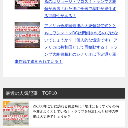
るのはジョージ・ソロス！トランプ大統
領が再選された後に全米で暴動が発生す
る可能性がある！
アメリカ合衆国最後の大統領就任式とと
もにワシントンDCは閉鎖されるのではな
いでしょうか？（個人的な憶測です） ア
メリカは共和国として再始動する！ トラ
ンプ大統領勝利のシナリオは予定通り軍
事作戦で進められている！
最近の人気記事 TOP10
26,000年ごとに訪れる黄金時代！地球はもうすぐその時
を迎えようとしている！トラウマを解放し心と精神の準
備は大丈夫でしょうか？