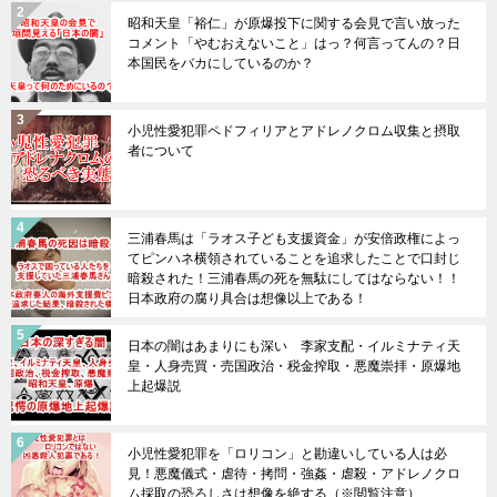
昭和天皇「裕仁」が原爆投下に関する会見で言い放った
コメント「やむおえないこと」はっ？何言ってんの？日
本国民をバカにしているのか？
小児性愛犯罪ペドフィリアとアドレノクロム収集と摂取
者について
三浦春馬は「ラオス子ども支援資金」が安倍政権によっ
てピンハネ横領されていることを追求したことで口封じ
暗殺された！三浦春馬の死を無駄にしてはならない！！
日本政府の腐り具合は想像以上である！
日本の闇はあまりにも深い 李家支配・イルミナティ天
皇・人身売買・売国政治・税金搾取・悪魔崇拝・原爆地
上起爆説
小児性愛犯罪を「ロリコン」と勘違いしている人は必
見！悪魔儀式・虐待・拷問・強姦・虐殺・アドレノクロ
ム採取の恐ろしさは想像を絶する（※閲覧注意）