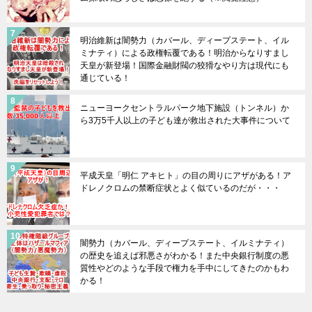
明治維新は闇勢力（カバール、ディープステート、イル
ミナティ）による政権転覆である！明治からなりすまし
天皇が新登場！国際金融財閥の狡猾なやり方は現代にも
通じている！
ニューヨークセントラルパーク地下施設（トンネル）か
ら3万5千人以上の子ども達が救出された大事件について
平成天皇「明仁 アキヒト」の目の周りにアザがある！ア
ドレノクロムの禁断症状とよく似ているのだが・・・
闇勢力（カバール、ディープステート、イルミナティ）
の歴史を追えば邪悪さがわかる！また中央銀行制度の悪
質性やどのような手段で権力を手中にしてきたのかもわ
かる！