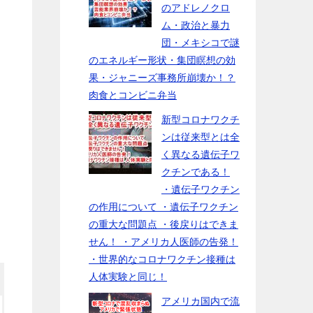
のアドレノクロ
ム・政治と暴力
団・メキシコで謎
のエネルギー形状・集団瞑想の効
果・ジャニーズ事務所崩壊か！？
肉食とコンビニ弁当
新型コロナワクチ
ンは従来型とは全
く異なる遺伝子ワ
クチンである！
・遺伝子ワクチン
の作用について ・遺伝子ワクチン
の重大な問題点 ・後戻りはできま
せん！ ・アメリカ人医師の告発！
・世界的なコロナワクチン接種は
人体実験と同じ！
アメリカ国内で流