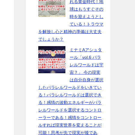
れる黄金時代！地
球はもうすぐその
時を迎えようとし
ている！トラウマ
を解放し心と精神の準備は大丈夫
でしょうか？
ミナミAアシュタ
ール「vol.6 パラ
レルワールドは宇
宙？」 今の現実
は自分自身が選択
したパラレルワールドをいきてい
る！パラレルワールドは選択でき
る！感情の波動エネルギーがパラ
レルワールドを選択するコントロ
ーラーである！感情をコントロー
ルすれば現実世界を変えることが
可能！思考が先で現実が後であ