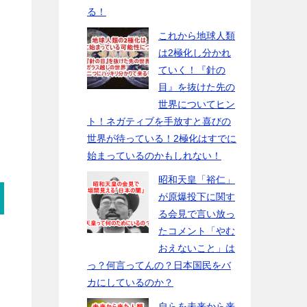
る！
これから地球人類
は2極化し分かれ
ていく！『針の
目』を抜けた先の
世界についてヒン
ト！ネガティブを手放すと喜びの
世界が待っている！2極化はすでに
始まっているのかもしれない！
昭和天皇「裕仁」
が原爆投下に関す
る会見で言い放っ
たコメント「やむ
おえないこと」は
っ？何言ってんの？日本国民をバ
カにしているのか？
自らを未来から来