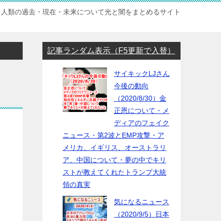
人類の過去・現在・未来について光と闇をまとめるサイト
記事ランダム表示（F5更新で入替）
サイキックLJさん
今後の動向
（2020/8/30）金
正恩について・メ
ディアのフェイク
ニュース・第2波とEMP攻撃・ア
メリカ、イギリス、オーストラリ
ア、中国について・夢の中でキリ
ストが教えてくれたトランプ大統
領の真実
気になるニュース
（2020/9/5）日本