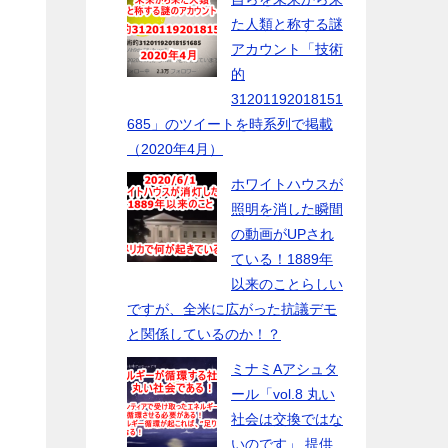
た人類と称する謎
アカウント「技術
的
31201192018151
685」のツイートを時系列で掲載
（2020年4月）
ホワイトハウスが
照明を消した瞬間
の動画がUPされ
ている！1889年
以来のことらしい
ですが、全米に広がった抗議デモ
と関係しているのか！？
ミナミAアシュタ
ール「vol.8 丸い
社会は交換ではな
いのです」 提供