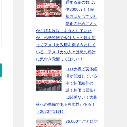
通する銃の数は3
億2000万丁！闇
勢力はかつて反乱
防止のために人々
から銃を没収しようとしていた
が、形勢逆転で今は人々の銃を使
ってアメリカ政府を倒そうとして
いる！アメリカの人々は悪の邪計
に気付き覚醒してほしい！
コロナ禍で実体経
済が低迷している
中で株価続伸の
謎！株価は景気と
は関係ない！大暴
落への準備である可能性がある！
（2020年11月）
26,000年ごとに訪