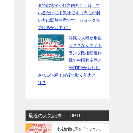
までの状況が預言内容と一致して
いるだけに不気味です（※心が弱
い方は閲覧注意です、ショックを
受けるかもです）
沖縄で人種差別集
会？？なんで？ト
ランプ政権転覆作
戦で中国共産党と
ANTIFAから利用
される沖縄！背後で動く勢力と
は？
最近の人気記事 TOP10
小児性愛犯罪を「ロリコン」