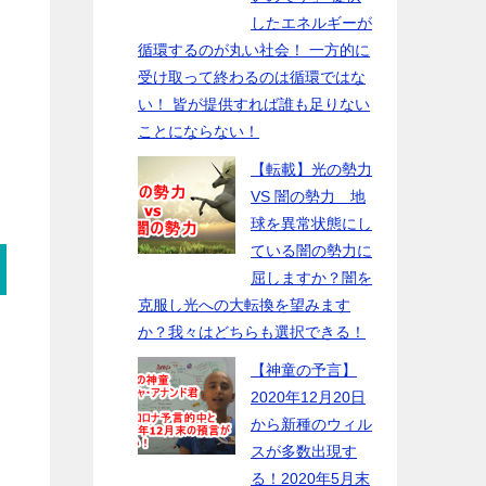
したエネルギーが
循環するのが丸い社会！ 一方的に
受け取って終わるのは循環ではな
い！ 皆が提供すれば誰も足りない
ことにならない！
【転載】光の勢力
VS 闇の勢力 地
球を異常状態にし
ている闇の勢力に
屈しますか？闇を
克服し光への大転換を望みます
か？我々はどちらも選択できる！
【神童の予言】
2020年12月20日
から新種のウィル
スが多数出現す
る！2020年5月末