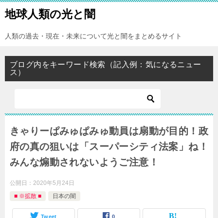
地球人類の光と闇
人類の過去・現在・未来について光と闇をまとめるサイト
ブログ内をキーワード検索（記入例：気になるニュー
ス）
きゃりーぱみゅぱみゅ動員は扇動が目的！政
府の真の狙いは「スーパーシティ法案」ね！
みんな煽動されないようご注意！
公開日：
2020年5月24日
■ ※拡散 ■
日本の闇
Tweet
0