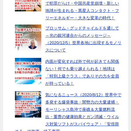
で犯罪だらけ・中国共産党崩壊・新しい
地球が生まれる・異星人コンタクト・フ
リーエネルギー・大きな変革の時代！
ブロッサム・グッドチャイルドを通して
～光の銀河連合からのメッセージ～
（2020/12/5）世界各地に出現するモノリ
スについて
内面が変化すれば外で何が起きても関係
ない！何でも乗り越えられる！地球は
「特別上級クラス」でありその力を全員
が持っている！
気になるニュース（2020/8/12）世界中で
多発する爆発事故・闇勢力の大量逮捕・
モーリシャス島沖で座礁＆大量燃料流
出・重曹の健康効果とガン消滅・ウイル
ス対策ソフトがスパイウェア・「安倍辞