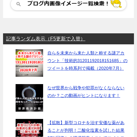
記事ランダム表示（F5更新で入替）
自らを未来から来た人類と称する謎アカ
ウント「技術的31201192018151685」の
ツイートを時系列で掲載（2020年7月）
なぜ世界から戦争や犯罪がなくならない
のか？この動画がヒントになります！
【拡散】新型コロナを治す安価な薬があ
ることが判明！二酸化塩素を試した結果