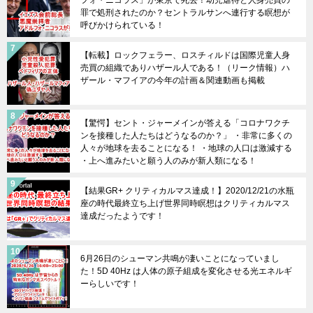
フォ・ニコラス」が東京で死去！幼児虐待と人身売買の
罪で処刑されたのか？セントラルサンへ連行する瞑想が
呼びかけられている！
【転載】ロックフェラー、ロスチィルドは国際児童人身
売買の組織でありハザール人である！（リーク情報）ハ
ザール・マフイアの今年の計画＆関連動画も掲載
【驚愕】セント・ジャーメインが答える「コロナワクチ
ンを接種した人たちはどうなるのか？」 ・非常に多くの
人々が地球を去ることになる！ ・地球の人口は激減する
・上へ進みたいと願う人のみが新人類になる！
【結果GR+ クリティカルマス達成！】2020/12/21の水瓶
座の時代最終立ち上げ世界同時瞑想はクリティカルマス
達成だったようです！
6月26日のシューマン共鳴が凄いことになっていまし
た！5D 40Hz は人体の原子組成を変化させる光エネルギ
ーらしいです！