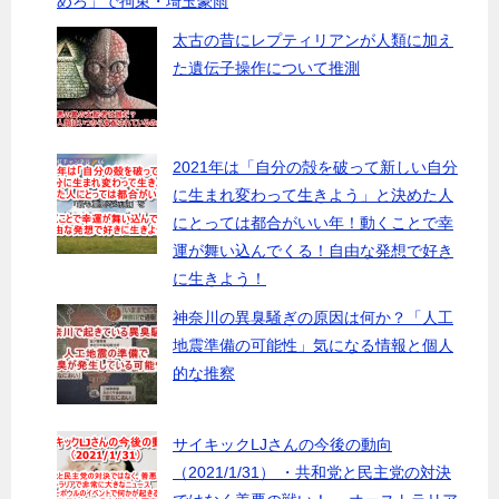
めろ」で拘束・埼玉豪雨
太古の昔にレプティリアンが人類に加え
た遺伝子操作について推測
2021年は「自分の殻を破って新しい自分
に生まれ変わって生きよう」と決めた人
にとっては都合がいい年！動くことで幸
運が舞い込んでくる！自由な発想で好き
に生きよう！
神奈川の異臭騒ぎの原因は何か？「人工
地震準備の可能性」気になる情報と個人
的な推察
サイキックLJさんの今後の動向
（2021/1/31） ・共和党と民主党の対決