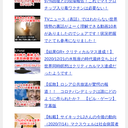
97%回復との現場報告！これでマイクロ
チップ入り毒ワクチンは必要ない！
TVニュース（表話）ではわからない世界
情勢の裏話がよーく理解できる動画10本
がありましたのでシェアです！状況把握
でとても参考になりました！
【結果GR+ クリティカルマス達成！】
2020/12/21の水瓶座の時代最終立ち上げ
世界同時瞑想はクリティカルマス達成だ
ったようです！
【拡散】ロシア公共放送が驚愕の報
道！！ コロナパンデミックは誰にどの
ように作られたか？ 【ビル・ゲーツ】
字幕版
【転載】サイキックLJさんの今後の動向
（2020/7/14）マクスウェルは社会病質者