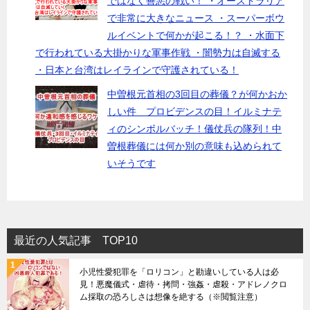
ではなく善悪の戦い！ ・オーストラリア
で非常に大きなニュース ・スーパーボウ
ルイベントで何かが起こる！？ ・水面下
で行われている大掛かりな軍事作戦 ・闇勢力は自滅する
・日本と台湾はレイラインで守護されている！
中曽根元首相の3回目の葬儀？が何かおか
しい件 プロビデンスの目！イルミナテ
ィのシンボルバッチ！儀仗兵の隊列！中
曽根葬儀には何か別の意味も込められて
いそうです
最近の人気記事 TOP10
小児性愛犯罪を「ロリコン」と勘違いしている人は必
見！悪魔儀式・虐待・拷問・強姦・虐殺・アドレノクロ
ム採取の恐ろしさは想像を絶する（※閲覧注意）