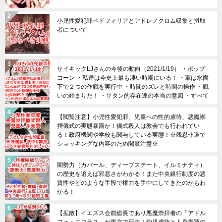
小児性愛犯罪ペドフィリアとアドレノクロム収集と摂取
者について
サイキックLJさんの今後の動向（2021/1/19） ・ポップ
コーン ・私達は今史上最も凄い時期にいる！ ・軍は水面
下で２つの作戦を実行中 ・時間のズレと時間の操作 ・戦
いの始まりだ！ ・サタン的存在達の本当の意図 ・すべて
は上手くいきます！
【閲覧注意】小児性愛犯罪、児童への性的虐待、悪魔崇
拝儀式の実態暴露か！儀式殺人は教会でも行われてい
る！政府機関や学校も関与している実態！※残忍非道で
ショッキングな内容のため閲覧注意※
闇勢力（カバール、ディープステート、イルミナティ）
の歴史を追えば邪悪さがわかる！また中央銀行制度の悪
質性やどのような手段で権力を手中にしてきたのかもわ
かる！
【拡散】イエズス会前総長であり悪魔崇拝者の「アドル