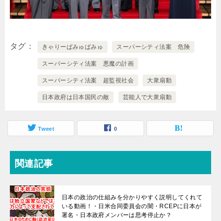
タグ
きゃりーぱみゅぱみゅ
スーパーシティ法案 危険
スーパーシティ法案 悪魔の計画
スーパーシティ法案 超監視社会
大衆扇動
日本政府は日本国民の敵
芸能人で大衆扇動
Tweet
0
関連記事
日本の政治の仕組みを分かりやすく説明してくれて
いる動画！・日米合同委員会の闇・RCEPに日本が
署名・日本政府メンバーは思考停止か？