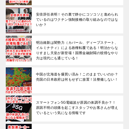
安倍辞任表明！その裏で静かにコソコソと進められ
ているのはワクチン強制接種の取り組みなのではな
いか？
明治維新は闇勢力（カバール、ディープステート、
イルミナティ）による政権転覆である！明治からな
りすまし天皇が新登場！国際金融財閥の狡猾なやり
方は現代にも通じている！
中国が北海道を爆買い済み！このままでいいのか？
売国の日本政府は何もせずに放置！法整備しない！
スマートフォン5G電磁波が原因の体調不良か？！
原因不明の頭痛を起こすスタッフやお客さんが増え
ているという気になる情報です