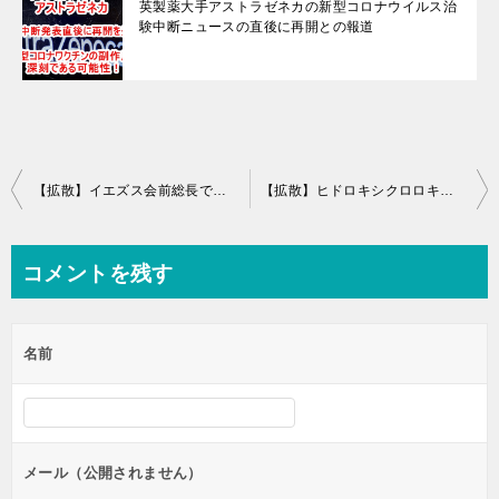
英製薬大手アストラゼネカの新型コロナウイルス治
験中断ニュースの直後に再開との報道
投
【拡散】イエズス会前総長であり悪魔崇拝者の「アドルフォ・ニコラス」が東京で死去！幼児虐待と人身売買の罪で処刑されたのか？セントラルサンへ連行する瞑想が呼びかけられている！
【拡散】ヒドロキシクロロキン（HCQ）が新型コロナ特効薬である可能性！巨大製薬企業ビッグファーマーとの情報戦が始まっている！
稿
ナ
コメントを残す
ビ
ゲ
名前
ー
シ
ョ
ン
メール（公開されません）