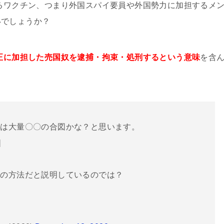
するワクチン、つまり外国スパイ要員や外国勢力に加担するメ
いでしょうか？
不正に加担した売国奴を逮捕・拘束・処刑するという意味
を含
始は大量〇〇の合図かな？と思います。
]
〇の方法だと説明しているのでは？