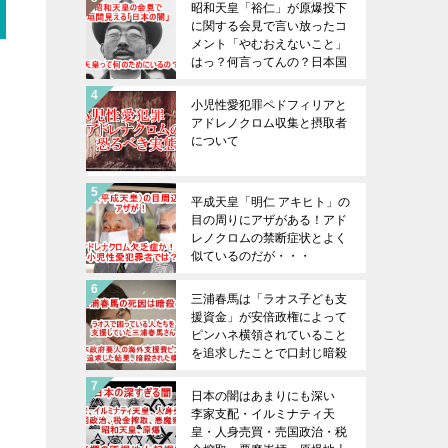
昭和天皇「裕仁」が原爆投下
に関する会見で言い放ったコ
メント「やむおえないこと」
はっ？何言ってんの？日本国
民をバカにしているのか？
小児性愛犯罪ペドフィリアと
アドレノクロム収集と摂取者
について
平成天皇「明仁 アキヒト」の
目の周りにアザがある！アド
レノクロムの禁断症状とよく
似ているのだが・・・
三浦春馬は「ラオス子ども支
援資金」が安倍政権によって
ピンハネ横領されていること
を追求したことで口封じ暗殺
された！三浦春馬の死を無駄
にしてはならない！！日本政
日本の闇はあまりにも深い
府の腐り具合は想像以上であ
李家支配・イルミナティ天
る！
皇・人身売買・売国政治・税