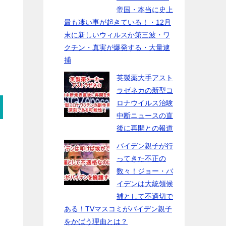
帝国・本当に史上
最も凄い事が起きている！・12月
末に新しいウィルスか第三波・ワ
クチン・真実が爆発する・大量逮
捕
英製薬大手アスト
ラゼネカの新型コ
ロナウイルス治験
中断ニュースの直
後に再開との報道
バイデン親子が行
ってきた不正の
数々！ジョー・バ
イデンは大統領候
補として不適切で
ある！TVマスコミがバイデン親子
をかばう理由とは？