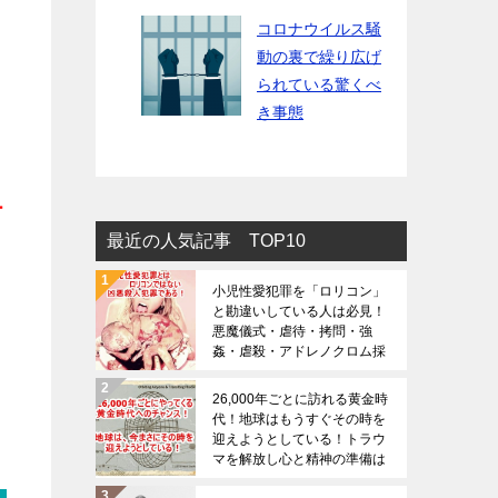
コロナウイルス騒
動の裏で繰り広げ
られている驚くべ
き事態
ー
最近の人気記事 TOP10
小児性愛犯罪を「ロリコン」
と勘違いしている人は必見！
悪魔儀式・虐待・拷問・強
姦・虐殺・アドレノクロム採
取の恐ろしさは想像を絶する
（※閲覧注意）
26,000年ごとに訪れる黄金時
代！地球はもうすぐその時を
迎えようとしている！トラウ
マを解放し心と精神の準備は
大丈夫でしょうか？