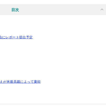
目次
が議会にレポート提出予定
訴えが米最高裁によって棄却