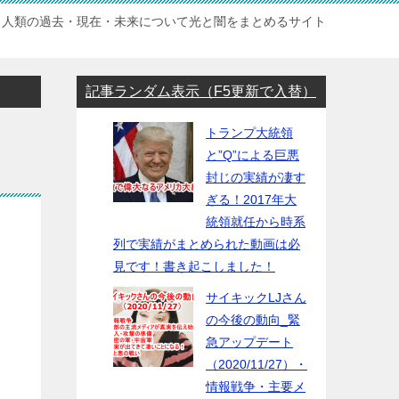
人類の過去・現在・未来について光と闇をまとめるサイト
記事ランダム表示（F5更新で入替）
トランプ大統領
と”Q”による巨悪
封じの実績が凄す
ぎる！2017年大
統領就任から時系
列で実績がまとめられた動画は必
見です！書き起こしました！
サイキックLJさん
の今後の動向_緊
急アップデート
（2020/11/27）・
情報戦争・主要メ