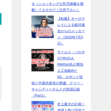
る（ショッキングな乳児画像を掲
載してますのでご注意下さい）
【転載】オーロラ
レイによる銀河連
合からのメッセー
ジ（2020年7月3
日）
サイルス・パルサ
(CYRUS A.
PARSA)氏の警告
人工知能AIと
5G、ロボット技
術と中国共産党の脅威 ケリー・
キャシディーさんとの対談記録
（Part1）
史上最大の計画！
地球人類は宇宙で