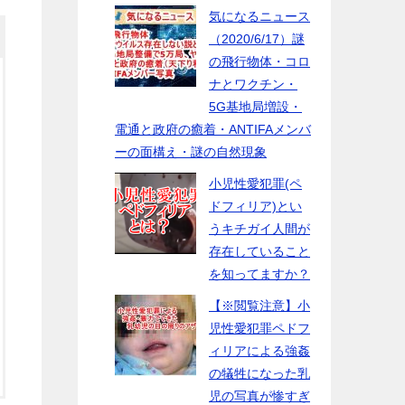
気になるニュース
（2020/6/17）謎
の飛行物体・コロ
ナとワクチン・
5G基地局増設・
電通と政府の癒着・ANTIFAメンバ
ーの面構え・謎の自然現象
小児性愛犯罪(ペ
ドフィリア)とい
うキチガイ人間が
存在していること
を知ってますか？
【※閲覧注意】小
児性愛犯罪ペドフ
ィリアによる強姦
の犠牲になった乳
児の写真が惨すぎ