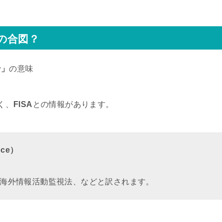
の合図？
ン」
の意味
く、
FISA
との情報があります。
ance）
海外情報活動監視法、などと訳されます。