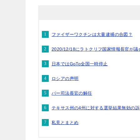
ファイザーワクチンは大量逮捕の合図？
2020/12/18にラトクリフ国家情報長官
日本ではGoTo全国一時停止
ロシアの声明
バー司法長官の解任
テキサス州の4州に対する選挙結果無効の
私見とまとめ