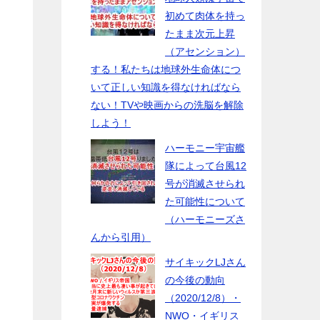
ン
初めて肉体を持っ
たまま次元上昇
（アセンション）
する！私たちは地球外生命体につ
ん
いて正しい知識を得なければなら
ない！TVや映画からの洗脳を解除
しよう！
ハーモニー宇宙艦
隊によって台風12
号が消滅させられ
た可能性について
（ハーモニーズさ
んから引用）
サイキックLJさん
の今後の動向
（2020/12/8）・
NWO・イギリス