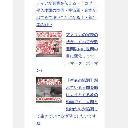
ディアが真実を伝える・「コブ」
侵入攻撃の準備・宇宙軍・真実が
出てきて凄いことになる！・善と
悪の戦い
アメリカの実際の
状況：すべてが数
週間以内に世間の
目に変化します！
（マーク・ボーマ
ン）
【生命の協調】溺
れている人間を助
けようとする象の
動画です！人間と
動物たちが協調し
て生きていける地球にしたいです
ね