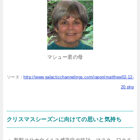
マシュー君の母
ソース：
http://www.galacticchannelings.com/japon/matthew02-12-
20.php
クリスマスシーズンに向けての思いと気持ち