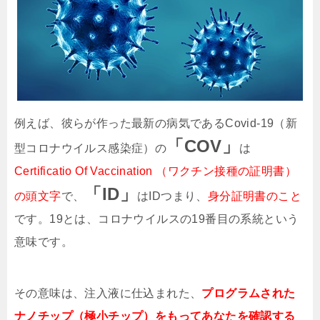
例えば、彼らが作った最新の病気であるCovid-19（新
「COV」
型コロナウイルス感染症）の
は
Certificatio Of Vaccination （ワクチン接種の証明書）
「ID」
の頭文字
で、
はIDつまり、
身分証明書のこと
です。19とは、コロナウイルスの19番目の系統という
意味です。
その意味は、注入液に仕込まれた、
プログラムされた
ナノチップ（極小チップ）をもってあなたを確認する