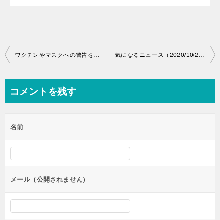
投
ワクチンやマスクへの警告を発している動画が削除されている！動画内容書き下ろし！免疫力低下の原因はマスクと殺菌！深刻なワクチン副作用について！
気になるニュース（2020/10/29）・新型コロナワクチン無料接種・インフルエンザ予防接種・ビッグテック解体・闇の支配構造終焉か！？・ジョージソロスはテロ支援者・シューマン共振波
稿
ナ
コメントを残す
ビ
ゲ
名前
ー
シ
ョ
ン
メール（公開されません）