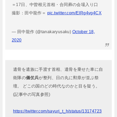
＝17日、中曽根元首相・合同葬の会場入り口
撮影：田中龍作＝
pic.twitter.com/EIRg4vg4CX
— 田中龍作 (@tanakaryusaku)
October 18,
2020
遺骨を遺族に手渡す首相、遺骨を乗せた車に自
衛隊の
儀仗兵
が整列、日の丸に勲章が並ぶ祭
壇。 どこの国のどの時代なのかと目を疑う。
(記事中の写真参照)
https://twitter.com/sayuri_t_h/status/13174723