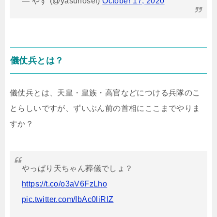
— やす (@yasuhosei)
October 17, 2020
儀仗兵とは？
儀仗兵とは、天皇・皇族・高官などにつける兵隊のこ
とらしいですが、ずいぶん前の首相にここまでやりま
すか？
やっぱり天ちゃん葬儀でしょ？
https://t.co/o3aV6FzLho
pic.twitter.com/IbAc0liRIZ