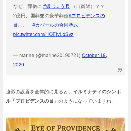
なぜ、葬儀に
#儀じょう兵
（自衛隊）？？
2億円、国葬並の豪華葬儀
#プロビデンスの
目
。。。
#カバールの合同葬式
pic.twitter.com/HOEjvLoSvz
— marine (@marine20190721)
October 19,
2020
遺影の設置を全体的に見ると、
イルミナティのシンボ
ル「プロビデンスの目」
のようになっていますね。