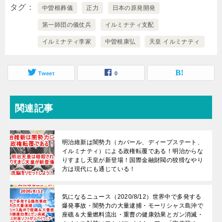
タグ
中曽根葬儀
正力
日本の原発開発
第一師団の儀仗兵
イルミナティ支配
イルミナティ李家
中曽根康弘
天皇 イルミナティ
Tweet
0
関連記事
明治維新は闇勢力（カバール、ディープステート、
イルミナティ）による政権転覆である！明治からな
りすまし天皇が新登場！国際金融財閥の狡猾なやり
方は現代にも通じている！
気になるニュース（2020/8/12）世界中で多発する
爆発事故・闇勢力の大量逮捕・モーリシャス島沖で
座礁＆大量燃料流出・重曹の健康効果とガン消滅・