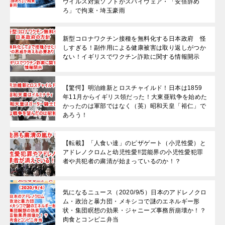
ウイルス対策ソフトがスパイウェア・「安倍辞め
ろ」で拘束・埼玉豪雨
新型コロナワクチン接種を無料化する日本政府 怪
しすぎる！副作用による健康被害は取り返しがつか
ない！イギリスでワクチン詐欺に関する情報開示
【驚愕】明治維新とロスチャイルド！日本は1859
年11月からイギリス領だった！大東亜戦争を始めた
かったのは軍部ではなく（英）昭和天皇「裕仁」で
あろう！
【転載】「人食い達」のピザゲート（小児性愛）と
アドレノクロムと幼児性愛!!芸能界の小児性愛犯罪
者や共犯者の粛清が始まっているのか！？
気になるニュース（2020/9/5）日本のアドレノクロ
ム・政治と暴力団・メキシコで謎のエネルギー形
状・集団瞑想の効果・ジャニーズ事務所崩壊か！？
肉食とコンビニ弁当