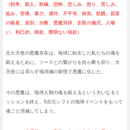
（戦争、殺人、欺瞞、恐怖、悲しみ、怒り、苦しみ、
妬み、苦痛、暴力、虐待、不平等、病気、飢餓、貧富
の格差、差別、分断、悪魔崇拝、生贄の儀式、人喰
い、利己的、我欲、際限ない強欲）
元大天使の悪魔存在は、地球に転生した私たちの魂を
鍛えるために、ソースとの繋がりを自ら断ち切り、大
天使には戻らず魂消滅の覚悟で悪魔に化した。
その悪魔は、地球人類の魂を鍛えるという大いなるミ
ッションを終え、5次元シフトの地球イベントをもって
魂ごと消滅してしまう。