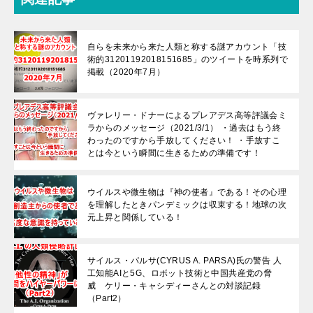
自らを未来から来た人類と称する謎アカウント「技
術的31201192018151685」のツイートを時系列で
掲載（2020年7月）
ヴァレリー・ドナーによるプレアデス高等評議会ミ
ラからのメッセージ（2021/3/1） ・過去はもう終
わったのですから手放してください！ ・手放すこ
とは今という瞬間に生きるための準備です！
ウイルスや微生物は『神の使者』である！その心理
を理解したときパンデミックは収束する！地球の次
元上昇と関係している！
サイルス・パルサ(CYRUS A. PARSA)氏の警告 人
工知能AIと5G、ロボット技術と中国共産党の脅
威 ケリー・キャシディーさんとの対談記録
（Part2）