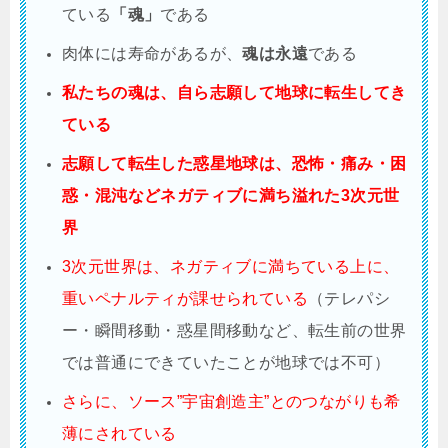
ている
「魂」
である
肉体には寿命があるが、
魂は永遠
である
私たちの魂は、自ら志願して地球に転生してき
ている
志願して転生した惑星地球は、恐怖・痛み・困
惑・混沌などネガティブに満ち溢れた3次元世
界
3次元世界は、ネガティブに満ちている上に、
重いペナルティが課せられている
（テレパシ
ー・瞬間移動・惑星間移動など、転生前の世界
では普通にできていたことが地球では不可）
さらに、ソース”宇宙創造主”とのつながりも希
薄にされている