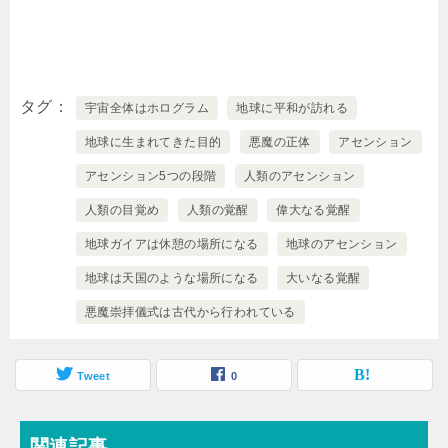
タグ
宇宙全体はホログラム
地球に平和が訪れる
地球に生まれてきた目的
悪魔の正体
アセンション
アセンション5つの段階
人類のアセンション
人類の目覚め
人類の覚醒
偉大なる覚醒
地球ガイアは休憩の場所になる
地球のアセンション
地球は天国のような場所になる
大いなる覚醒
悪魔崇拝儀式は古代から行われている
Tweet
0
関連記事