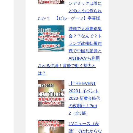
ンデミックは誰に
どのように作られ
たか？ 【ビル・ゲーツ】字幕版
沖縄で人種差別集
会？？なんで？ト
ランプ政権転覆作
戦で中国共産党と
ANTIFAから利用
される沖縄！背後で動く勢力と
は？
【THE EVENT
2020】イベント
2020-新黄金時代
の夜明け！Part
2（全3部）
TVニュース（表
話）ではわからな