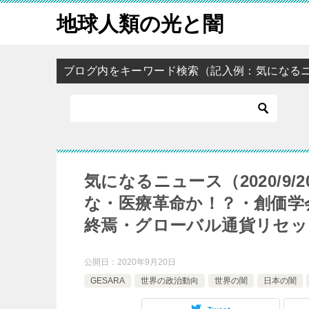
地球人類の光と闇
ブログ内をキーワード検索（記入例：気になる
気になるニュース（2020/9
な・医療革命か！？・創価学
終焉・グローバル通貨リセッ
公開日：
2020年9月20日
GESARA
世界の政治動向
世界の闇
日本の闇