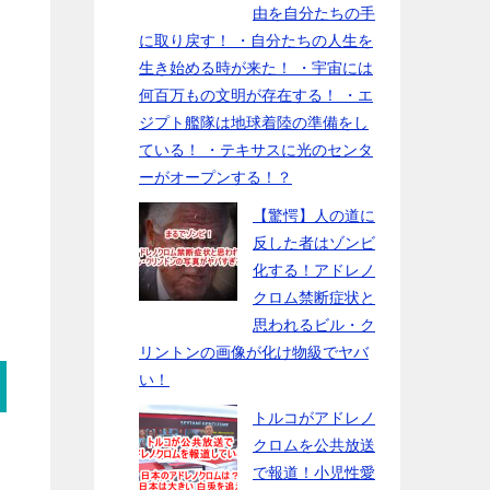
由を自分たちの手
に取り戻す！ ・自分たちの人生を
生き始める時が来た！ ・宇宙には
何百万もの文明が存在する！ ・エ
ジプト艦隊は地球着陸の準備をし
ている！ ・テキサスに光のセンタ
ーがオープンする！？
【驚愕】人の道に
反した者はゾンビ
化する！アドレノ
クロム禁断症状と
思われるビル・ク
リントンの画像が化け物級でヤバ
い！
トルコがアドレノ
クロムを公共放送
で報道！小児性愛