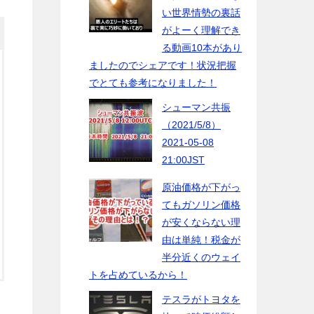
い世界情勢の裏話
がよーく理解でき
る動画10本があり
ましたのでシェアです！状況把握
でとても参考になりました！
シューマン共振
（2021/5/8）
2021-05-08
21:00JST
原油価格が下がっ
てもガソリン価格
が安くならない理
由は単純！税金が
半分近くのウェイ
トを占めているから！
テスラがトヨタを