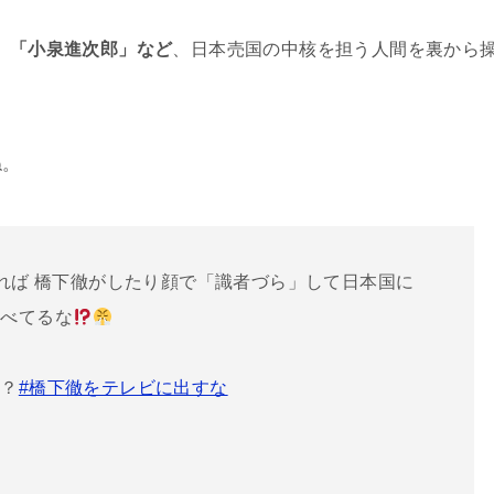
郎」「小泉進次郎」など
、日本売国の中核を担う人間を裏から
ね。
ければ 橋下徹がしたり顔で「識者づら」して日本国に
並べてるな
ろ？
#橋下徹をテレビに出すな