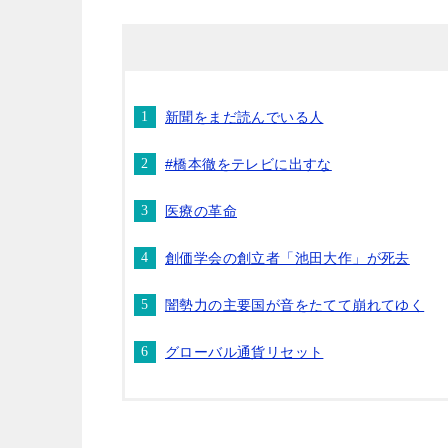
新聞をまだ読んでいる人
#橋本徹をテレビに出すな
医療の革命
創価学会の創立者「池田大作」が死去
闇勢力の主要国が音をたてて崩れてゆく
グローバル通貨リセット