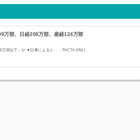
9万部、日経206万部、産経124万部
部以下」か ▼記事によると… ・FACTA ONLI…