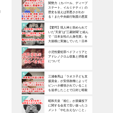
闇勢力（カバール、ディープ
ステート、イルミナティ）の
操
歴史を追えば邪悪さがわか
る！また中央銀行制度の悪質
性やどのような手段で権力を
手中にしてきたのかもわか
【驚愕】現人神と崇められて
る！
いた”天皇”は”三菱財閥”と組ん
で「日本女性の人身売買」を
大規模に実施していた！日本
皇室の裏の顔であり真の姿を
日本人は全員が知るべきです
小児性愛犯罪ペドフィリアと
アドレノクロム収集と摂取者
について
三浦春馬は「ラオス子ども支
援資金」が安倍政権によって
ピンハネ横領されていること
を追求したことで口封じ暗殺
された！三浦春馬の死を無駄
にしてはならない！！日本政
昭和天皇「裕仁」が原爆投下
府の腐り具合は想像以上であ
に関する会見で言い放ったコ
る！
メント「やむおえないこと」