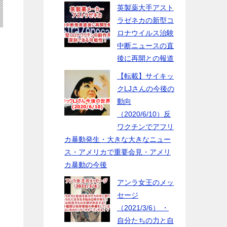
英製薬大手アスト
ラゼネカの新型コ
ロナウイルス治験
中断ニュースの直
後に再開との報道
【転載】サイキッ
クLJさんの今後の
動向
（2020/6/10）反
ワクチンでアフリ
カ暴動発生・大きな大きなニュー
ス・アメリカで重要会見・アメリ
カ暴動の今後
アンラ女王のメッ
セージ
（2021/3/6） ・
自分たちの力と自