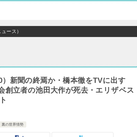
ニュース）
/20）新聞の終焉か・橋本徹をTVに出す
会創立者の池田大作が死去・エリザベス
ト
裏の世界情勢