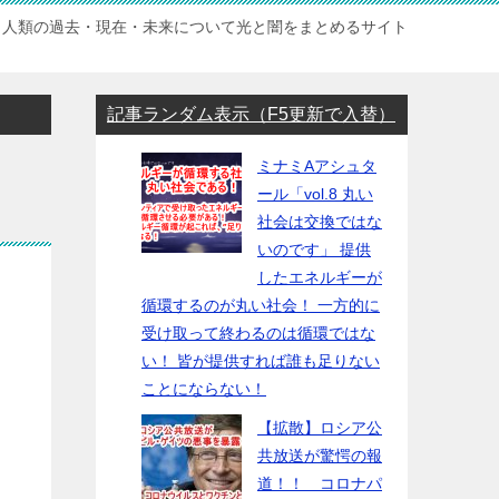
人類の過去・現在・未来について光と闇をまとめるサイト
記事ランダム表示（F5更新で入替）
ミナミAアシュタ
ール「vol.8 丸い
社会は交換ではな
いのです」 提供
したエネルギーが
循環するのが丸い社会！ 一方的に
受け取って終わるのは循環ではな
い！ 皆が提供すれば誰も足りない
ことにならない！
【拡散】ロシア公
共放送が驚愕の報
道！！ コロナパ