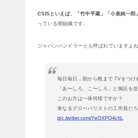
CSISといえば、「竹中平蔵」「小泉純一
っている闇組織です。
ジャパンハンドラーとも呼ばれていますよ
毎日毎日…朝から晩まで TVをつ
「あ〜しろ、こ〜しろ」と御託を
このお方は一体何様ですか？
単なるグローバリストの工作員だ
pic.twitter.com/YeOXPQ4chL