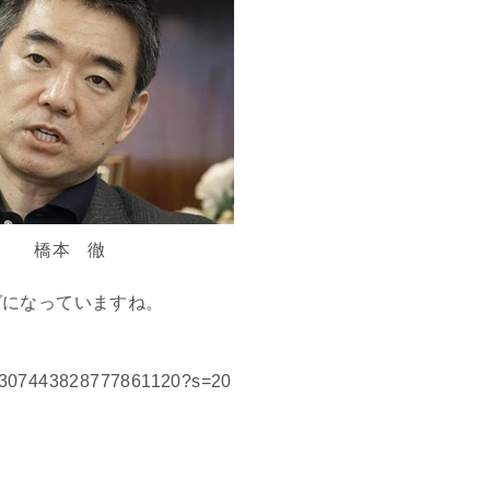
橋本 徹
グになっていますね。
us/1307443828777861120?s=20
。