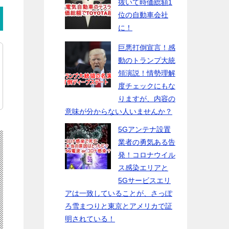
抜いて時価総額1
位の自動車会社
に！
巨悪打倒宣言！感
動のトランプ大統
領演説！情勢理解
度チェックにもな
りますが、内容の
意味が分からない人いませんか？
5Gアンテナ設置
業者の勇気ある告
発！コロナウイル
ス感染エリアと
5Gサービスエリ
アは一致していることが、さっぽ
ろ雪まつりと東京とアメリカで証
明されている！