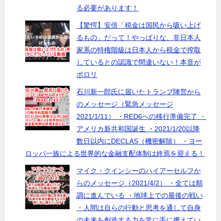
る必要があります！
【驚愕】安倍「税金は国民から吸い上げ
るもの」だって！やっぱりな、非日本人
家系の特権階級は日本人から税金で搾取
しているとの認識で間違いない！本音が
ポロリ
石川新一郎氏に届いたトランプ陣営から
のメッセージ（緊急メッセージ
2021/1/11） ・RED6への移行準備完了 ・
アメリカ新共和国誕生 ・2021/1/20以降
数日以内にDECLAS（機密解除） ・ヨー
ロッパ一族による世界的な金融支配体制は終焉を迎える！
マイク・クインシーのハイアーセルフか
らのメッセージ（2021/4/2） ・全ては順
調に進んでいる ・地球上での最後の戦い
・人間は自らの行動と思考を通して自身
の未来を創造する力を常に手に携えてい