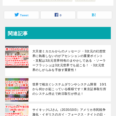
Tweet
0
関連記事
大天使ミカエルからのメッセージ ・3次元の幻想世
界に執着しないのがアセンションの重要ポイント
・支配は3次元世界特有のまやかしである ・ソーラ
ーフラッシュは3次元世界でも起こる！ ・3次元世
界のしがらみを手放す重要性！
世界で相次ぐシステムダウンやシステム障害 10/1
から何かが起こっている模様です！東京証券取引所
のシステム停止で終日取引が停止！
サイキックLJさん（2020/10/3）アメリカ市民戦争
激化・イギリスのガイ・フォークス・ナイトの日・