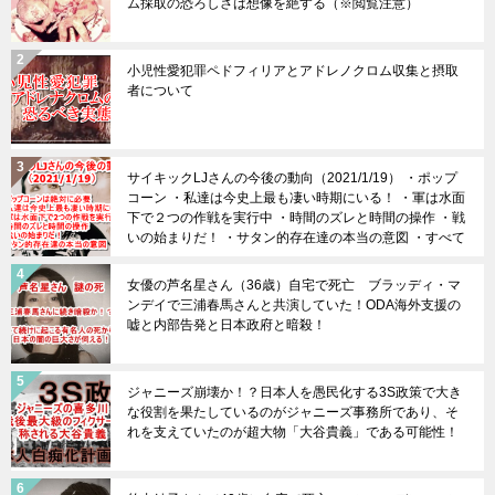
ム採取の恐ろしさは想像を絶する（※閲覧注意）
小児性愛犯罪ペドフィリアとアドレノクロム収集と摂取
者について
サイキックLJさんの今後の動向（2021/1/19） ・ポップ
コーン ・私達は今史上最も凄い時期にいる！ ・軍は水面
下で２つの作戦を実行中 ・時間のズレと時間の操作 ・戦
いの始まりだ！ ・サタン的存在達の本当の意図 ・すべて
は上手くいきます！
女優の芦名星さん（36歳）自宅で死亡 ブラッディ・マ
ンデイで三浦春馬さんと共演していた！ODA海外支援の
嘘と内部告発と日本政府と暗殺！
ジャニーズ崩壊か！？日本人を愚民化する3S政策で大き
な役割を果たしているのがジャニーズ事務所であり、そ
れを支えていたのが超大物「大谷貴義」である可能性！