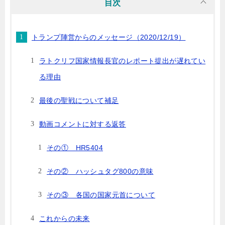
目次
トランプ陣営からのメッセージ（2020/12/19）
ラトクリフ国家情報長官のレポート提出が遅れてい
る理由
最後の聖戦について補足
動画コメントに対する返答
その① HR5404
その② ハッシュタグ800の意味
その③ 各国の国家元首について
これからの未来