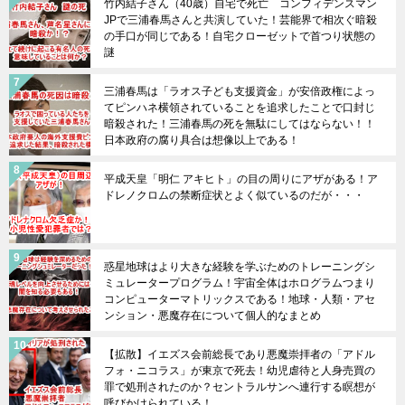
竹内結子さん（40歳）自宅で死亡 コンフィデンスマン
JPで三浦春馬さんと共演していた！芸能界で相次ぐ暗殺
の手口が同じである！自宅クローゼットで首つり状態の
謎
三浦春馬は「ラオス子ども支援資金」が安倍政権によっ
てピンハネ横領されていることを追求したことで口封じ
暗殺された！三浦春馬の死を無駄にしてはならない！！
日本政府の腐り具合は想像以上である！
平成天皇「明仁 アキヒト」の目の周りにアザがある！ア
ドレノクロムの禁断症状とよく似ているのだが・・・
惑星地球はより大きな経験を学ぶためのトレーニングシ
ミュレータープログラム！宇宙全体はホログラムつまり
コンピューターマトリックスである！地球・人類・アセ
ンション・悪魔存在について個人的なまとめ
【拡散】イエズス会前総長であり悪魔崇拝者の「アドル
フォ・ニコラス」が東京で死去！幼児虐待と人身売買の
罪で処刑されたのか？セントラルサンへ連行する瞑想が
呼びかけられている！