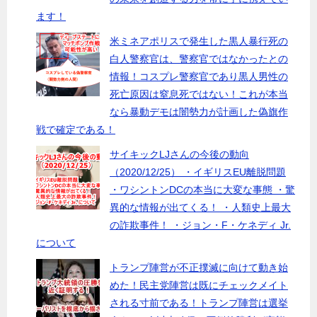
ます！
米ミネアポリスで発生した黒人暴行死の
白人警察官は、警察官ではなかったとの
情報！コスプレ警察官であり黒人男性の
死亡原因は窒息死ではない！これが本当
なら暴動デモは闇勢力が計画した偽旗作
戦で確定である！
サイキックLJさんの今後の動向
（2020/12/25） ・イギリスEU離脱問題
・ワシントンDCの本当に大変な事態 ・驚
異的な情報が出てくる！ ・人類史上最大
の詐欺事件！ ・ジョン・F・ケネディ Jr.
について
トランプ陣営が不正撲滅に向けて動き始
めた！民主党陣営は既にチェックメイト
される寸前である！トランプ陣営は選挙