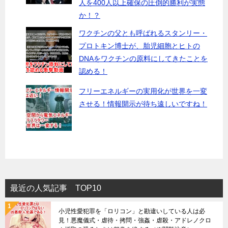
人を400人以上確保の圧倒的勝利が実態
か！？
ワクチンの父とも呼ばれるスタンリー・
プロトキン博士が、胎児細胞とヒトの
DNAをワクチンの原料にしてきたことを
認める！
フリーエネルギーの実用化が世界を一変
させる！情報開示が待ち遠しいですね！
最近の人気記事 TOP10
小児性愛犯罪を「ロリコン」と勘違いしている人は必
見！悪魔儀式・虐待・拷問・強姦・虐殺・アドレノクロ