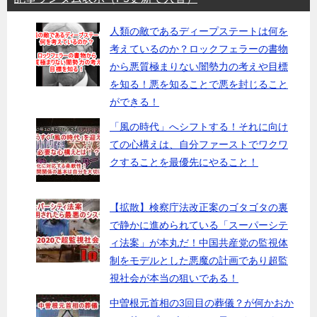
人類の敵であるディープステートは何を
考えているのか？ロックフェラーの書物
から悪質極まりない闇勢力の考えや目標
を知る！悪を知ることで悪を封じること
ができる！
「風の時代」へシフトする！それに向け
ての心構えは、自分ファーストでワクワ
クすることを最優先にやること！
【拡散】検察庁法改正案のゴタゴタの裏
で静かに進められている「スーパーシテ
ィ法案」が本丸だ！中国共産党の監視体
制をモデルとした悪魔の計画であり超監
視社会が本当の狙いである！
中曽根元首相の3回目の葬儀？が何かおか