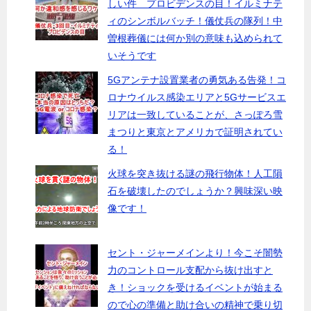
しい件 プロビデンスの目！イルミナテ
ィのシンボルバッチ！儀仗兵の隊列！中
曽根葬儀には何か別の意味も込められて
いそうです
5Gアンテナ設置業者の勇気ある告発！コ
ロナウイルス感染エリアと5Gサービスエ
リアは一致していることが、さっぽろ雪
まつりと東京とアメリカで証明されてい
る！
火球を突き抜ける謎の飛行物体！人工隕
石を破壊したのでしょうか？興味深い映
像です！
セント・ジャーメインより！今こそ闇勢
力のコントロール支配から抜け出すと
き！ショックを受けるイベントが始まる
ので心の準備と助け合いの精神で乗り切