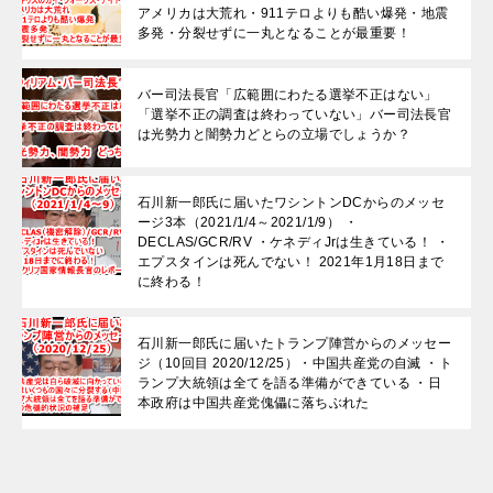
アメリカは大荒れ・911テロよりも酷い爆発・地震
多発・分裂せずに一丸となることが最重要！
バー司法長官「広範囲にわたる選挙不正はない」
「選挙不正の調査は終わっていない」バー司法長官
は光勢力と闇勢力どとらの立場でしょうか？
石川新一郎氏に届いたワシントンDCからのメッセ
ージ3本（2021/1/4～2021/1/9） ・
DECLAS/GCR/RV ・ケネディJrは生きている！ ・
エプスタインは死んでない！ 2021年1月18日まで
に終わる！
石川新一郎氏に届いたトランプ陣営からのメッセー
ジ（10回目 2020/12/25）・中国共産党の自滅 ・ト
ランプ大統領は全てを語る準備ができている ・日
本政府は中国共産党傀儡に落ちぶれた