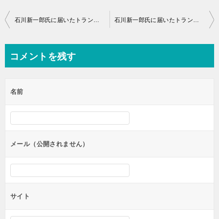
投
石川新一郎氏に届いたトランプ陣営からのメッセージ（5回目 2020/12/18） 最後の聖戦は光勢力が勝利した！ 地球の歴史について真実公開準備！ QFS量子金融システムで地球人類には明るい未来が待っている！
石川新一郎氏に届いたトランプ陣営からのメッセージ（7回目 2020/12/20） ３つの封筒！ 地球変革に向けた大きな計画が予定されている！ トランプ大統領は必ず再選される！ 闇勢力は自ら崩壊する！
稿
ナ
コメントを残す
ビ
ゲ
名前
ー
シ
ョ
ン
メール（公開されません）
サイト