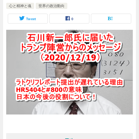
心と精神と魂
世界の政治動向
Tweet
0