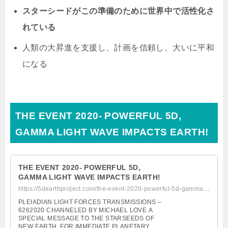
スターシードがこの準備のために世界中で活性化さ
れている
人類の大昇進を支援し、計画を信頼し、大いに平和
になる
THE EVENT 2020- POWERFUL 5D,
GAMMA LIGHT WAVE IMPACTS EARTH!
THE EVENT 2020- POWERFUL 5D,
GAMMA LIGHT WAVE IMPACTS EARTH!
https://5dearthproject.com/the-event-2020-powerful-5d-gamma-light-wave-impact...
PLEIADIAN LIGHT FORCES TRANSMISSIONS –
6262020 CHANNELED BY MICHAEL LOVE A
SPECIAL MESSAGE TO THE STARSEEDS OF
NEW EARTH, FOR IMMEDIATE PLANETARY