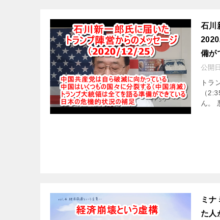
石川
20
備が
公開
トラン
（2
ん。
ミナ
た人