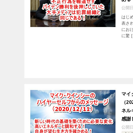
公開
はじ
表さ
にお
に驚 [
マイ
（2
ネル
感謝
公開