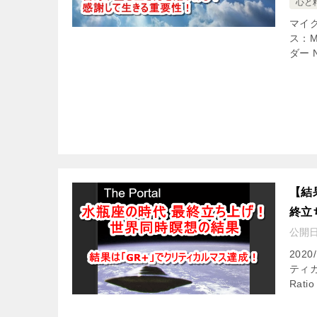
心と
マイク
ス：Mi
ダー 
【結
終立
公開
202
ティカ
Rati