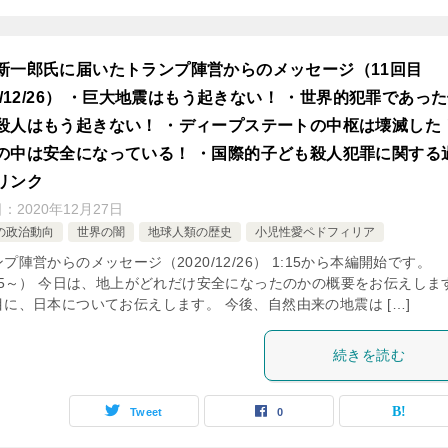
新一郎氏に届いたトランプ陣営からのメッセージ（11回目
20/12/26） ・巨大地震はもう起きない！ ・世界的犯罪であっ
殺人はもう起きない！ ・ディープステートの中枢は壊滅した
の中は安全になっている！ ・国際的子ども殺人犯罪に関する
リンク
日：
2020年12月27日
の政治動向
世界の闇
地球人類の歴史
小児性愛ペドフィリア
プ陣営からのメッセージ（2020/12/26） 1:15から本編開始です。
:15～） 今日は、地上がどれだけ安全になったのかの概要をお伝えしま
目に、日本についてお伝えします。 今後、自然由来の地震は […]
続きを読む
Tweet
0