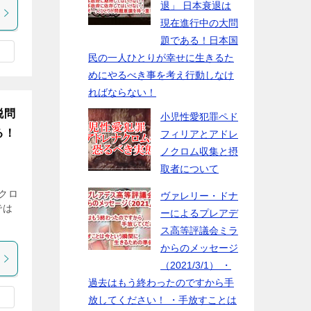
退」 日本衰退は
現在進行中の大問
題である！日本国
民の一人ひとりが幸せに生きるた
めにやるべき事を考え行動しなけ
ればならない！
脱問
小児性愛犯罪ペド
る！
フィリアとアドレ
ノクロム収集と摂
取者について
スクロ
ヴァレリー・ドナ
では
ーによるプレアデ
ス高等評議会ミラ
からのメッセージ
（2021/3/1） ・
過去はもう終わったのですから手
放してください！ ・手放すことは