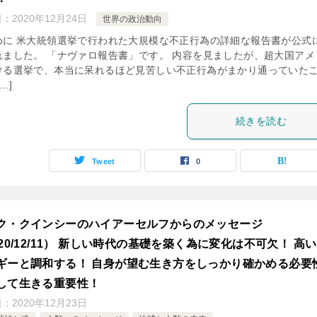
日：
2020年12月24日
世界の政治動向
めに 米大統領選挙で行われた大規模な不正行為の詳細な報告書が公式
れました。 「ナヴァロ報告書」です。 内容を見ましたが、超大国アメ
ける選挙で、本当に呆れるほど見苦しい不正行為がまかり通っていた
…]
続きを読む
Tweet
0
ク・クインシーのハイアーセルフからのメッセージ
020/12/11） 新しい時代の基礎を築く為に変化は不可欠！ 高
ギーと調和する！ 自身が望む生き方をしっかり確かめる必要
して生きる重要性！
日：
2020年12月23日