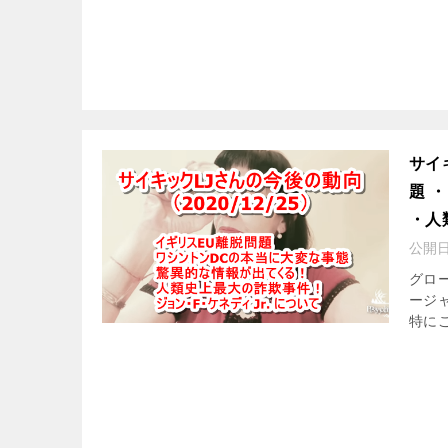
サイ
題 
・人
公開
グロー
ージャ
特に