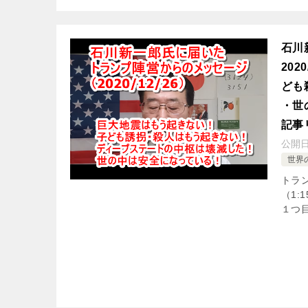
石川
20
ども
・世
記事
公開
世界
トラン
（1
１つ