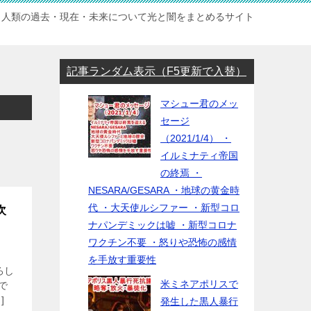
人類の過去・現在・未来について光と闇をまとめるサイト
記事ランダム表示（F5更新で入替）
マシュー君のメッ
セージ
（2021/1/4） ・
イルミナティ帝国
の終焉 ・
NESARA/GESARA ・地球の黄金時
代 ・大天使ルシファー ・新型コロ
次
ナパンデミックは嘘 ・新型コロナ
！
ワクチン不要 ・怒りや恐怖の感情
を手放す重要性
ろし
米ミネアポリスで
で
]
発生した黒人暴行