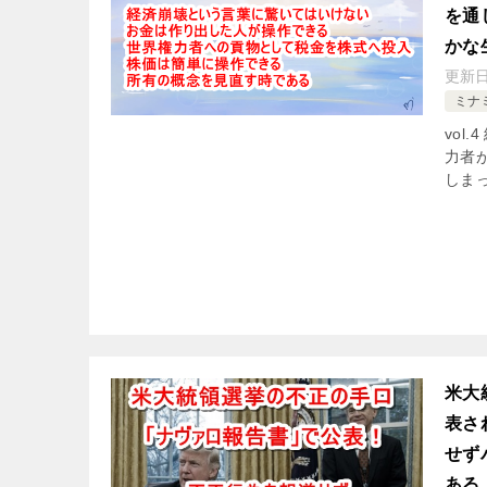
を通
かな
更新
ミナ
vol
力者
しま
米大
表さ
せず
ある