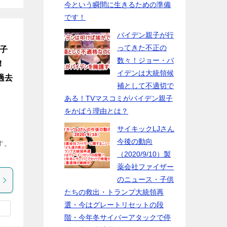
今という瞬間に生きるための準備
です！
バイデン親子が行
ってきた不正の
た子
数々！ジョー・バ
！
イデンは大統領候
過去
補として不適切で
ある！TVマスコミがバイデン親子
をかばう理由とは？
サイキックLJさん
今後の動向
す。
（2020/9/10）製
薬会社ファイザー
のニュース・子供
たちの救出・トランプ大統領再
選・今はグレートリセットの段
階・今年冬サイバーアタックで停