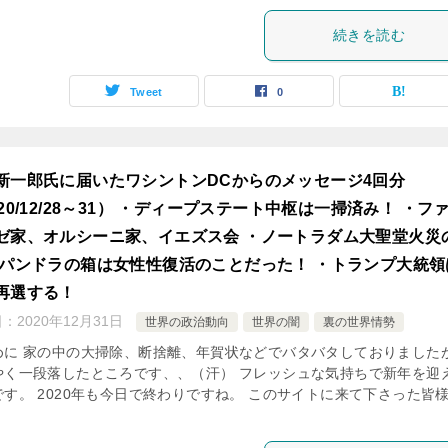
続きを読む
Tweet
0
新一郎氏に届いたワシントンDCからのメッセージ4回分
020/12/28～31） ・ディープステート中枢は一掃済み！ ・フ
ゼ家、オルシーニ家、イエズス会 ・ノートラダム大聖堂火災
・パンドラの箱は女性性復活のことだった！ ・トランプ大統領
再選する！
日：
2020年12月31日
世界の政治動向
世界の闇
裏の世界情勢
めに 家の中の大掃除、断捨離、年賀状などでバタバタしておりました
やく一段落したところです、、（汗） フレッシュな気持ちで新年を迎
です。 2020年も今日で終わりですね。 このサイトに来て下さった皆