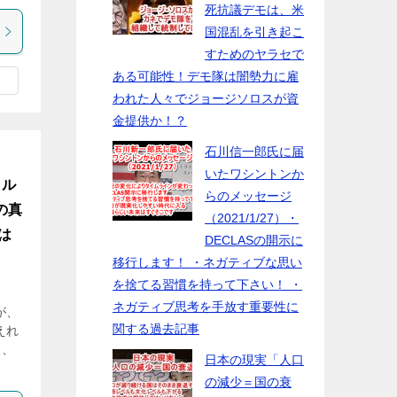
死抗議デモは、米
国混乱を引き起こ
すためのヤラセで
ある可能性！デモ隊は闇勢力に雇
われた人々でジョージソロスが資
金提供か！？
石川信一郎氏に届
いたワシントンか
ァル
らのメッセージ
の真
（2021/1/27）・
は
DECLASの開示に
移行します！ ・ネガティブな思い
を捨てる習慣を持って下さい！ ・
ネガティブ思考を手放す重要性に
が、
関する過去記事
えれ
様、
日本の現実「人口
の減少＝国の衰