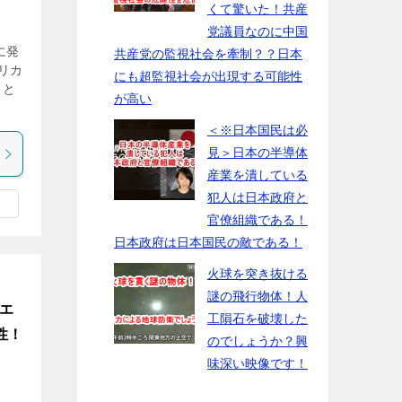
くて驚いた！共産
党議員なのに中国
に発
共産党の監視社会を牽制？？日本
リカ
にも超監視社会が出現する可能性
こと
が高い
＜※日本国民は必
見＞日本の半導体
産業を潰している
犯人は日本政府と
官僚組織である！
日本政府は日本国民の敵である！
火球を突き抜ける
謎の飛行物体！人
いエ
工隕石を破壊した
性！
のでしょうか？興
味深い映像です！