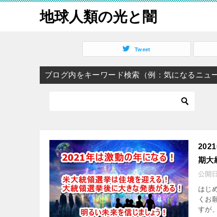
地球人類の光と闇
Tweet
ブログ内をキーワード検索（例：気になるニュ
20
期大
公開
はじ
くお
すが、