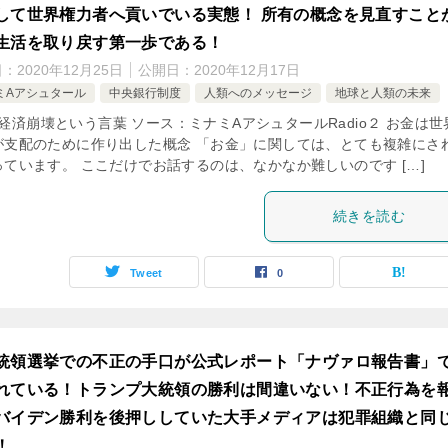
して世界権力者へ貢いでいる実態！ 所有の概念を見直すこと
生活を取り戻す第一歩である！
日：
2020年12月25日
公開日：
2020年12月17日
ミAアシュタール
中央銀行制度
人類へのメッセージ
地球と人類の未来
.4 経済崩壊という言葉 ソース：ミナミAアシュタールRadio２ お金は
が支配のために作り出した概念 「お金」に関しては、とても複雑にさ
っています。 ここだけでお話するのは、なかなか難しいのです […]
続きを読む
Tweet
0
統領選挙での不正の手口が公式レポート「ナヴァロ報告書」
れている！トランプ大統領の勝利は間違いない！不正行為を
バイデン勝利を後押ししていた大手メディアは犯罪組織と同
！