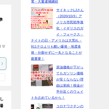
電・大量逮捕継続
サイキックLJさん
（2020/10/3）ア
準
メリカ市民戦争激
化・イギリスのガ
イ・フォークス・
ナイトの日・アメリカは大荒れ・
ませ
911テロよりも酷い爆発・地震多
発・分裂せずに一丸となることが
最重要！
原油価格が下がっ
てもガソリン価格
が安くならない理
由は単純！税金が
半分近くのウェイ
トを占めているから！
出し
場
コロナワクチンの