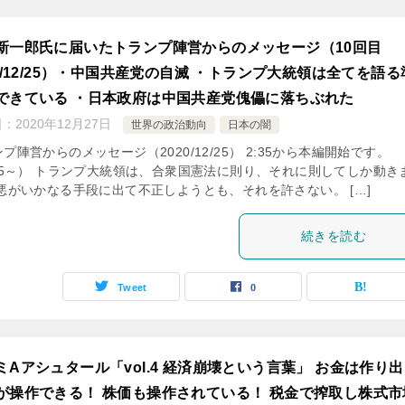
新一郎氏に届いたトランプ陣営からのメッセージ（10回目
20/12/25）・中国共産党の自滅 ・トランプ大統領は全てを語る
できている ・日本政府は中国共産党傀儡に落ちぶれた
日：
2020年12月27日
世界の政治動向
日本の闇
プ陣営からのメッセージ（2020/12/25） 2:35から本編開始です。
:35～） トランプ大統領は、合衆国憲法に則り、それに則してしか動き
 悪がいかなる手段に出て不正しようとも、それを許さない。 […]
続きを読む
Tweet
0
ミAアシュタール「vol.4 経済崩壊という言葉」 お金は作り
が操作できる！ 株価も操作されている！ 税金で搾取し株式市