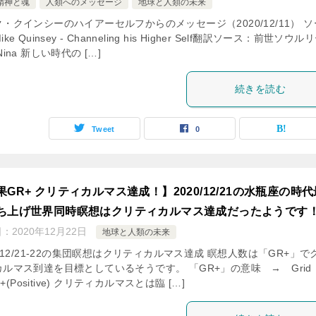
精神と魂
人類へのメッセージ
地球と人類の未来
・クインシーのハイアーセルフからのメッセージ（2020/12/11） ソ
ke Quinsey - Channeling his Higher Self翻訳ソース：前世ソウル
Nina 新しい時代の […]
続きを読む
Tweet
0
果GR+ クリティカルマス達成！】2020/12/21の水瓶座の時代
ち上げ世界同時瞑想はクリティカルマス達成だったようです
日：
2020年12月22日
地球と人類の未来
0/12/21-22の集団瞑想はクリティカルマス達成 瞑想人数は「GR+」で
ルマス到達を目標としているそうです。 「GR+」の意味 → Grid
o +(Positive) クリティカルマスとは臨 […]