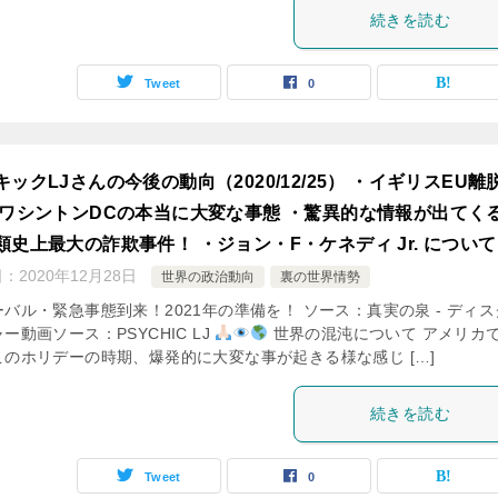
続きを読む
Tweet
0
キックLJさんの今後の動向（2020/12/25） ・イギリスEU離
・ワシントンDCの本当に大変な事態 ・驚異的な情報が出てく
類史上最大の詐欺事件！ ・ジョン・F・ケネディ Jr. について
日：
2020年12月28日
世界の政治動向
裏の世界情勢
バル・緊急事態到来！2021年の準備を！ ソース：真実の泉 - ディ
ー動画ソース：PSYCHIC LJ
世界の混沌について アメリカ
このホリデーの時期、爆発的に大変な事が起きる様な感じ […]
続きを読む
Tweet
0