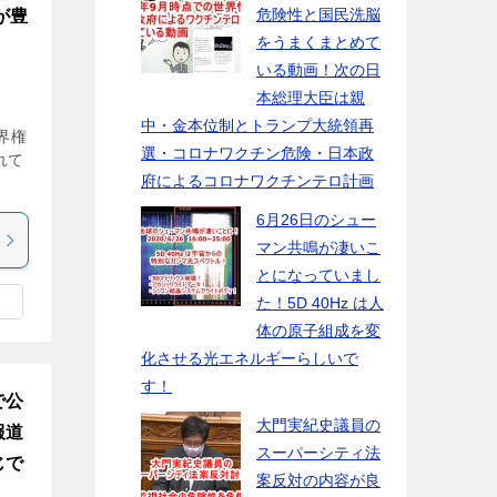
危険性と国民洗脳
が豊
をうまくまとめて
いる動画！次の日
本総理大臣は親
中・金本位制とトランプ大統領再
世界権
選・コロナワクチン危険・日本政
れて
府によるコロナワクチンテロ計画
6月26日のシュー
マン共鳴が凄いこ
とになっていまし
た！5D 40Hz は人
体の原子組成を変
化させる光エネルギーらしいで
す！
で公
大門実紀史議員の
報道
スーパーシティ法
じで
案反対の内容が良