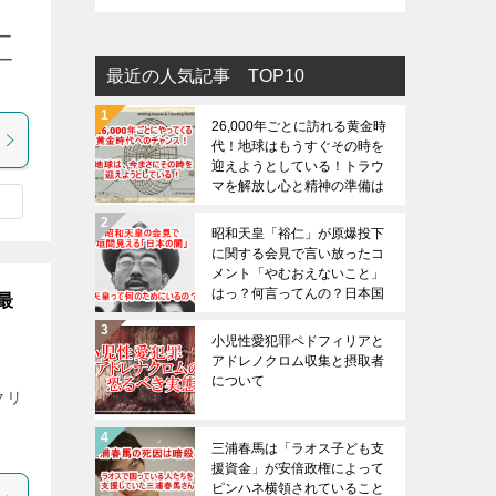
ー
リー
最近の人気記事 TOP10
26,000年ごとに訪れる黄金時
代！地球はもうすぐその時を
迎えようとしている！トラウ
マを解放し心と精神の準備は
大丈夫でしょうか？
昭和天皇「裕仁」が原爆投下
に関する会見で言い放ったコ
メント「やむおえないこと」
はっ？何言ってんの？日本国
最
民をバカにしているのか？
！
小児性愛犯罪ペドフィリアと
アドレノクロム収集と摂取者
について
クリ
三浦春馬は「ラオス子ども支
援資金」が安倍政権によって
ピンハネ横領されていること