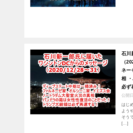
石川
（2
ネー
相 
必ず
公開
はじ
よう
そう
[…]