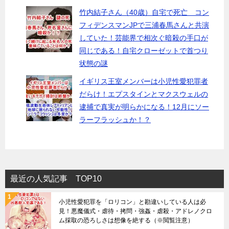
竹内結子さん（40歳）自宅で死亡 コン
フィデンスマンJPで三浦春馬さんと共演
していた！芸能界で相次ぐ暗殺の手口が
同じである！自宅クローゼットで首つり
状態の謎
イギリス王室メンバーは小児性愛犯罪者
だらけ！エプスタインとマクスウェルの
逮捕で真実が明らかになる！12月にソー
ラーフラッシュか！？
最近の人気記事 TOP10
小児性愛犯罪を「ロリコン」と勘違いしている人は必
見！悪魔儀式・虐待・拷問・強姦・虐殺・アドレノクロ
ム採取の恐ろしさは想像を絶する（※閲覧注意）