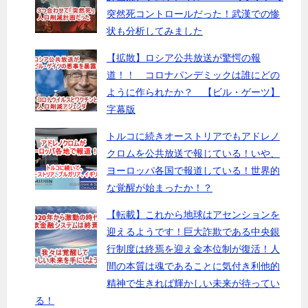
突然死コントロールだった！武漢での惨
状も分析してみました
【拡散】ロシア公共放送が驚愕の報
道！！ コロナパンデミックは誰にどの
ように作られたか？ 【ビル・ゲーツ】
字幕版
トルコに続きオーストリアでもアドレノ
クロムを公共放送で報じている！いや、
ヨーロッパ各国で報道している！世界的
な覚醒が始まったか！？
【転載】これから地球はアセンションを
迎えるようです！巨大詐欺である中央銀
行制度は終焉を迎え金本位制が復活！人
間の本質は魂であることに気付き利他的
精神で生きれば輝かしい未来が待ってい
る！