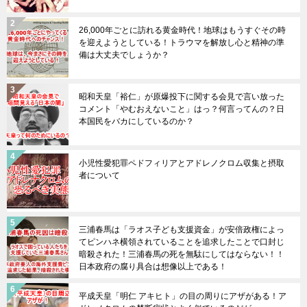
26,000年ごとに訪れる黄金時代！地球はもうすぐその時
を迎えようとしている！トラウマを解放し心と精神の準
備は大丈夫でしょうか？
昭和天皇「裕仁」が原爆投下に関する会見で言い放った
コメント「やむおえないこと」はっ？何言ってんの？日
本国民をバカにしているのか？
小児性愛犯罪ペドフィリアとアドレノクロム収集と摂取
者について
三浦春馬は「ラオス子ども支援資金」が安倍政権によっ
てピンハネ横領されていることを追求したことで口封じ
暗殺された！三浦春馬の死を無駄にしてはならない！！
日本政府の腐り具合は想像以上である！
平成天皇「明仁 アキヒト」の目の周りにアザがある！ア