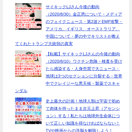
サイキックLJさん今後の動向
（2020/8/30）金正恩について・メディア
のフェイクニュース・第2波とEMP攻撃・
アメリカ、イギリス、オーストラリア、
中国について・夢の中でキリストが教え
てくれたトランプ大統領の真実
【転載】サイキックLJさんの今後の動向
（2020/8/10）ワクチン危険・検査を受け
たら感染する・人身売買で大ニュース・
地球は3つのセクションに分裂する・世界
中でクレイジーな悪天候・製薬でスキャ
ンダル
史上最大の計画！地球人類は宇宙で初め
て肉体を持ったまま次元上昇（アセンシ
ョン）する！私たちは地球外生命体につ
いて正しい知識を得なければならない！
TVや映画からの洗脳を解除しよう！