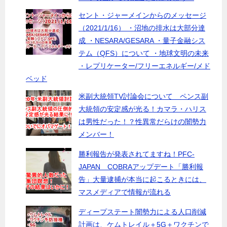
セント・ジャーメインからのメッセージ
（2021/1/16） ・沼地の排水は大部分達
成 ・NESARA/GESARA ・量子金融シス
テム（QFS）について ・地球文明の未来
・レプリケーター/フリーエネルギー/メド
ベッド
米副大統領TV討論会について ペンス副
大統領の安定感が光る！カマラ・ハリス
は男性だった！？性異常だらけの闇勢力
メンバー！
勝利報告が発表されてますね！PFC-
JAPAN COBRAアップデート「勝利報
告」大量逮捕が本当に起こるときには、
マスメディアで情報が流れる
ディープステート闇勢力による人口削減
計画は、ケムトレイル＋5G＋ワクチンで