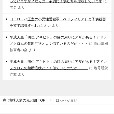
っていますか？奴らは日常的に子供たちを虐殺しています
に
匿名
より
ヨーロッパ王室の小児性愛犯罪（ペドフィリア）と子供殺害
を皆で認識すべし
に
オレ
より
平成天皇「明仁 アキヒト」の目の周りにアザがある！アドレ
ノクロムの禁断症状とよく似ているのだが・・・
に
高山清洲
被害者の会
より
平成天皇「明仁 アキヒト」の目の周りにアザがある！アドレ
ノクロムの禁断症状とよく似ているのだが・・・
に
暗号通貨
詐欺
より
地球人類の光と闇
TOP
ほっぺが赤い