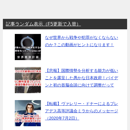
記事ランダム表示（F5更新で入替）
なぜ世界から戦争や犯罪がなくならない
のか？この動画がヒントになります！
【悲報】国際情勢を分析する能力が低い
ことを露呈した愚かな日本政府！バイデ
ンと初の首脳会談に向けて調整だって
【転載】ヴァレリー・ドナーによるプレ
アデス高等評議会ミラからのメッセージ
（2020年7月2日）