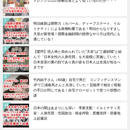
ドレノクロムの禁断症状とよく似ているのだが・・・
明治維新は闇勢力（カバール、ディープステート、イル
ミナティ）による政権転覆である！明治からなりすまし
天皇が新登場！国際金融財閥の狡猾なやり方は現代にも
通じている！
【驚愕】現人神と崇められていた”天皇”は”三菱財閥”と組
んで「日本女性の人身売買」を大規模に実施していた！
日本皇室の裏の顔であり真の姿を日本人は全員が知るべ
きです
竹内結子さん（40歳）自宅で死亡 コンフィデンスマン
JPで三浦春馬さんと共演していた！芸能界で相次ぐ暗殺
の手口が同じである！自宅クローゼットで首つり状態の
謎
日本の闇はあまりにも深い 李家支配・イルミナティ天
皇・人身売買・売国政治・税金搾取・悪魔崇拝・原爆地
上起爆説