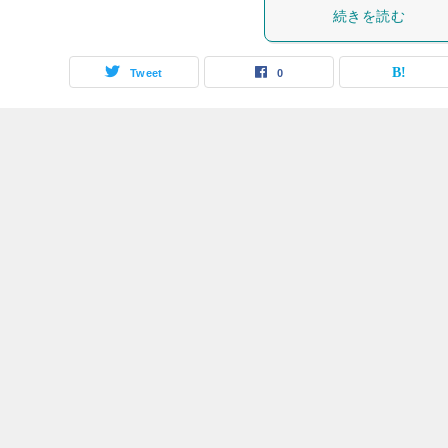
続きを読む
Tweet
0