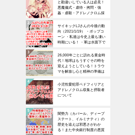
と勘違いしている人は必見！
悪魔儀式・虐待・拷問・強
姦・虐殺・アドレノクロム採
取の恐ろしさは想像を絶する
（※閲覧注意）
サイキックLJさんの今後の動
向（2021/1/19） ・ポップコ
ーン ・私達は今史上最も凄い
時期にいる！ ・軍は水面下で
２つの作戦を実行中 ・時間の
ズレと時間の操作 ・戦いの始
26,000年ごとに訪れる黄金時
まりだ！ ・サタン的存在達の
代！地球はもうすぐその時を
本当の意図 ・すべては上手く
迎えようとしている！トラウ
いきます！
マを解放し心と精神の準備は
大丈夫でしょうか？
小児性愛犯罪ペドフィリアと
アドレノクロム収集と摂取者
について
闇勢力（カバール、ディープ
ステート、イルミナティ）の
歴史を追えば邪悪さがわか
る！また中央銀行制度の悪質