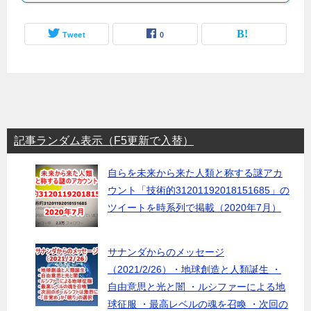
Tweet
0
記事ランダム表示（F5更新で入替）
自らを未来から来た人類と称する謎アカ
ウント「技術的31201192018151685」の
ツイートを時系列で掲載（2020年7月）
サナンダからのメッセージ
（2021/2/26）・地球創造と人類誕生 ・
自由意思と光と闇 ・ルシファーによる地
球征服 ・最高レベルの魂を召喚 ・次回の