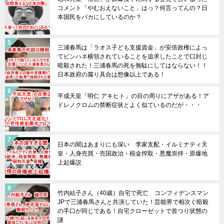
コメント「やむおえないこと」はっ？何言ってんの？日
本国民をバカにしているのか？
三浦春馬は「ラオス子ども支援資金」が安倍政権によっ
てピンハネ横領されていることを追求したことで口封じ
暗殺された！三浦春馬の死を無駄にしてはならない！！
日本政府の腐り具合は想像以上である！
平成天皇「明仁 アキヒト」の目の周りにアザがある！ア
ドレノクロムの禁断症状とよく似ているのだが・・・
日本の闇はあまりにも深い 李家支配・イルミナティ天
皇・人身売買・売国政治・税金搾取・悪魔崇拝・原爆地
上起爆説
竹内結子さん（40歳）自宅で死亡 コンフィデンスマン
JPで三浦春馬さんと共演していた！芸能界で相次ぐ暗殺
の手口が同じである！自宅クローゼットで首つり状態の
謎