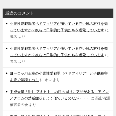
最近のコメント
小児性愛犯罪者ペドフィリアが履いている赤い靴の材料を知
っていますか？奴らは日常的に子供たちを虐殺しています
に
匿名
より
小児性愛犯罪者ペドフィリアが履いている赤い靴の材料を知
っていますか？奴らは日常的に子供たちを虐殺しています
に
匿名
より
ヨーロッパ王室の小児性愛犯罪（ペドフィリア）と子供殺害
を皆で認識すべし
に
オレ
より
平成天皇「明仁 アキヒト」の目の周りにアザがある！アドレ
ノクロムの禁断症状とよく似ているのだが・・・
に
高山清洲
被害者の会
より