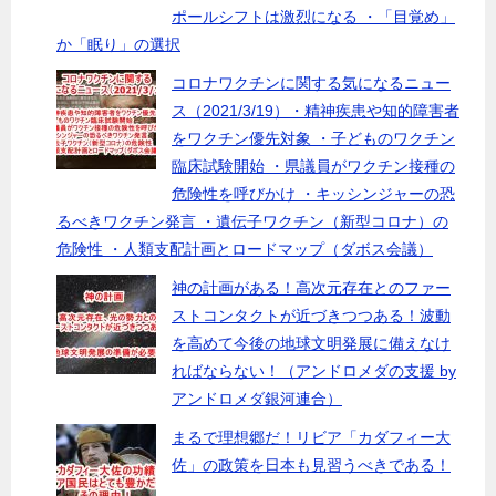
ポールシフトは激烈になる ・「目覚め」
か「眠り」の選択
コロナワクチンに関する気になるニュー
ス（2021/3/19）・精神疾患や知的障害者
をワクチン優先対象 ・子どものワクチン
臨床試験開始 ・県議員がワクチン接種の
危険性を呼びかけ ・キッシンジャーの恐
るべきワクチン発言 ・遺伝子ワクチン（新型コロナ）の
危険性 ・人類支配計画とロードマップ（ダボス会議）
神の計画がある！高次元存在とのファー
ストコンタクトが近づきつつある！波動
を高めて今後の地球文明発展に備えなけ
ればならない！（アンドロメダの支援 by
アンドロメダ銀河連合）
まるで理想郷だ！リビア「カダフィー大
佐」の政策を日本も見習うべきである！