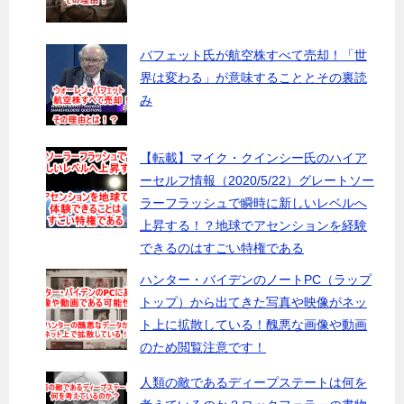
バフェット氏が航空株すべて売却！「世
界は変わる」が意味することとその裏読
み
【転載】マイク・クインシー氏のハイア
ーセルフ情報（2020/5/22）グレートソー
ラーフラッシュで瞬時に新しいレベルへ
上昇する！？地球でアセンションを経験
できるのはすごい特権である
ハンター・バイデンのノートPC（ラップ
トップ）から出てきた写真や映像がネッ
ト上に拡散している！醜悪な画像や動画
のため閲覧注意です！
人類の敵であるディープステートは何を