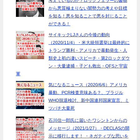
考えているのか？ロックフェラーの書物
から悪質極まりない闇勢力の考えや目標
を知る！悪を知ることで悪を封じること
ができる！
サイキックLJさんの今後の動向
（2020/11/4）・米大統領選挙は最終的に
トランプ勝利・アメリカで暴動発生・人
類史上初の凄いスピーチ・第2ロックダウ
ン・大量逮捕・子ども救出・QFSと宇宙
軍
気になるニュース（2020/6/6）アメリカ
暴動、PCR検査意味ある？、ブラジル
WHO脱退検討、新中国連邦国家宣言、ミ
ツバチ大量死
石川信一郎氏に届いたワシントンからの
メッセージ（2021/1/27）・DECLASの開
示に移行します！ ・ネガティブな思いを