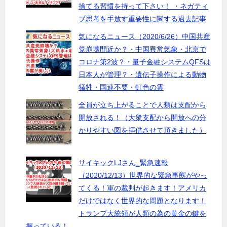
捨てる習慣を持って下さい！ ・ネガティ
ブ思考を手放す重要性に関する過去記事
気になるニュース（2020/6/26）中国共産
党崩壊間近か？・中国異常気象・北京で
コロナ第2波？・量子金融システムQFSは
日本人が管理？・遺伝子操作による動物
犠牲・国連不要・虹色の雲
全員が立ち上がることで人類は支配から
開放される！（大衆支配から開放への分
かりやすい図を拝借させて頂きました）
サイキックLJさん_緊急速報
（2020/12/13）世界的な緊急事態がやっ
てくる！軍の裁判が起きます！アメリカ
だけではなく世界的な問題となります！
トランプ大統領が人類の為の黄金の鍵を
握っている！