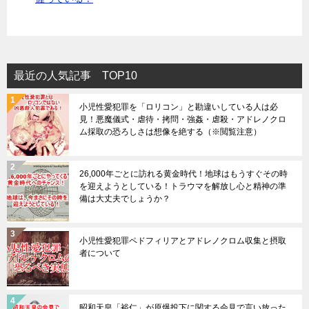
最近の人気記事 TOP10
小児性愛犯罪を「ロリコン」と勘違いしている人は必
見！悪魔儀式・虐待・拷問・強姦・虐殺・アドレノクロ
ム採取の恐ろしさは想像を絶する（※閲覧注意）
26,000年ごとに訪れる黄金時代！地球はもうすぐその時
を迎えようとしている！トラウマを解放し心と精神の準
備は大丈夫でしょうか？
小児性愛犯罪ペドフィリアとアドレノクロム収集と摂取
者について
昭和天皇「裕仁」が原爆投下に関する会見で言い放った