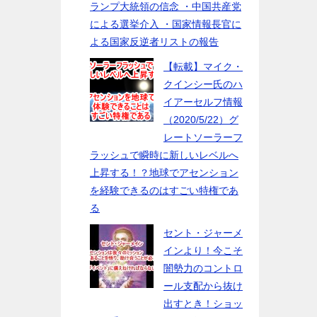
ランプ大統領の信念 ・中国共産党
による選挙介入 ・国家情報長官に
よる国家反逆者リストの報告
【転載】マイク・
クインシー氏のハ
イアーセルフ情報
（2020/5/22）グ
レートソーラーフ
ラッシュで瞬時に新しいレベルへ
上昇する！？地球でアセンション
を経験できるのはすごい特権であ
る
セント・ジャーメ
インより！今こそ
闇勢力のコントロ
ール支配から抜け
出すとき！ショッ