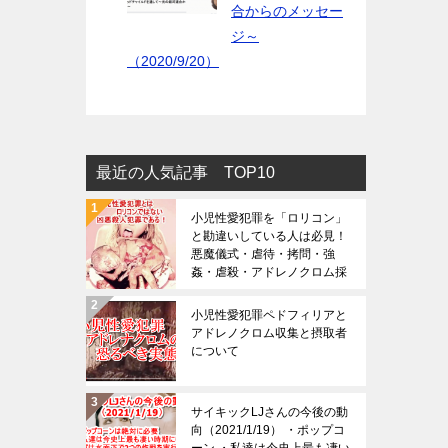
合からのメッセー
ジ～
（2020/9/20）
最近の人気記事 TOP10
小児性愛犯罪を「ロリコン」
と勘違いしている人は必見！
悪魔儀式・虐待・拷問・強
姦・虐殺・アドレノクロム採
取の恐ろしさは想像を絶する
（※閲覧注意）
小児性愛犯罪ペドフィリアと
アドレノクロム収集と摂取者
について
サイキックLJさんの今後の動
向（2021/1/19） ・ポップコ