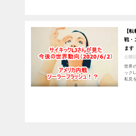
【転
戦・
ます
公開
世界の
ック
私見