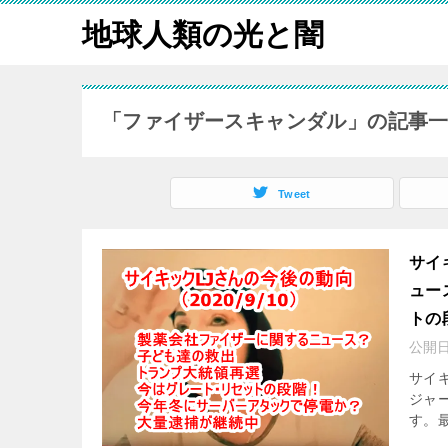
地球人類の光と闇
「ファイザースキャンダル」の記事
Tweet
サイ
ュー
トの
公開
サイキ
ジャー
す。