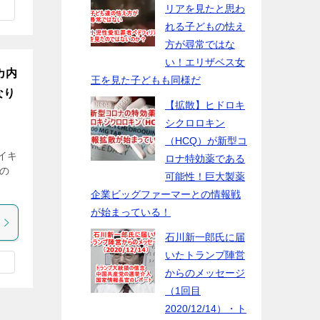
リアを見たと思わ
れる子どもの怯え
方が尋常ではな
い！エリザベス女
カ内
王を見た子どもも同様だ
なり
【拡散】ヒドロキ
シクロロキン
（HCQ）が新型コ
イキ
ロナ特効薬である
くの
可能性！巨大製薬
企業ビッグファーマーとの情報戦
が始まっている！
石川新一郎氏に届
いたトランプ陣営
からのメッセージ
（1回目
2020/12/14）・ト