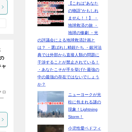
【これは”あなた
の物語”かもしれ
ません！！】 ・
地球救済の旅 ・
地球の惨劇 ・光
の評議会による地球救済計画と
は？ ・選ばれし精鋭たち ・銀河法
危
典では外部から直接人類の問題に
の
干渉することが禁止されている！
キャ
・あなたこそが手を挙げた最強の
中の最強の存在ではないでしょう
か？
クロ
ニューヨークが光
こ一
柱に包まれる謎の
現象！Lightning
Storm！
小児性愛ペドフィ