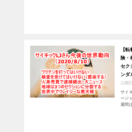
【転
険・
セク
ンダ
公開
サイキ
ージャ
週間