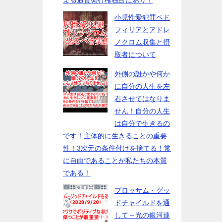
よる通貨発行権独占にあり！
小児性愛犯罪ペド
フィリアとアドレ
ノクロム収集と摂
取者について
外側の誰かや何か
に自分の人生を左
右させてはなりま
せん！自分の人生
は自分で生きるの
です！主体的に生きることの重要
性！3次元の条件付けを捨てる！常
に自由であることが私たちの本質
である！
ブロッサム・グッ
ドチャイルドを通
して～光の銀河連