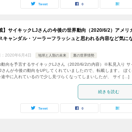
Tweet
0
載】サイキックLJさんの今後の世界動向（2020/6/2）アメリ
スキャンダル・ソーラーフラッシュと思われる内容など気に
日：
2020年6月4日
地球と人類の未来
裏の世界情勢
動向を予言するサイキックLJさん（2020/6/2の内容）※私見入り サ
LJさんが今後の動向をUPしてくれていましたので、転載します。 ぼ
を途中に入れているので少し見づらくなってしまいしたが、 サイ […]
続きを読む
Tweet
0