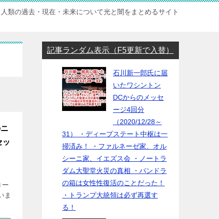
人類の過去・現在・未来について光と闇をまとめるサイト
記事ランダム表示（F5更新で入替）
石川新一郎氏に届
いたワシントン
DCからのメッセ
ージ4回分
（2020/12/28～
のニ
31） ・ディープステート中枢は一
セッ
掃済み！ ・ファルネーゼ家、オル
シーニ家、イエズス会 ・ノートラ
ダム大聖堂火災の真相 ・パンドラ
の箱は女性性復活のことだった！
ロー
いま
・トランプ大統領は必ず再選す
る！