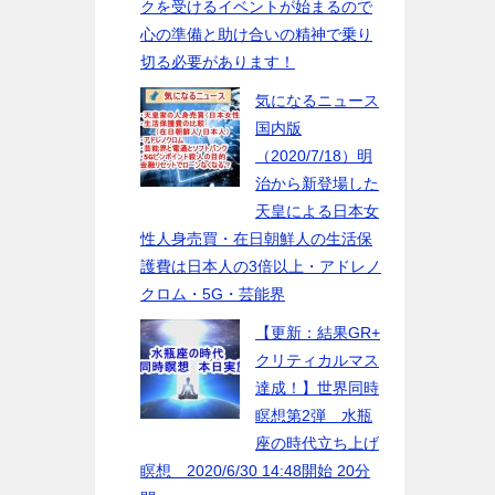
クを受けるイベントが始まるので
心の準備と助け合いの精神で乗り
切る必要があります！
気になるニュース
国内版
（2020/7/18）明
治から新登場した
天皇による日本女
性人身売買・在日朝鮮人の生活保
護費は日本人の3倍以上・アドレノ
クロム・5G・芸能界
【更新：結果GR+
クリティカルマス
達成！】世界同時
瞑想第2弾 水瓶
座の時代立ち上げ
瞑想 2020/6/30 14:48開始 20分