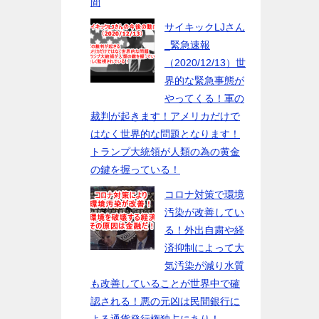
間
サイキックLJさん
_緊急速報
（2020/12/13）世
界的な緊急事態が
やってくる！軍の
裁判が起きます！アメリカだけで
はなく世界的な問題となります！
トランプ大統領が人類の為の黄金
の鍵を握っている！
コロナ対策で環境
汚染が改善してい
る！外出自粛や経
済抑制によって大
気汚染が減り水質
も改善していることが世界中で確
認される！悪の元凶は民間銀行に