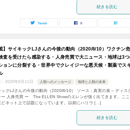
続きを読む
Tweet
0
載】サイキックLJさんの今後の動向（2020/8/10）ワクチン
検査を受けたら感染する・人身売買で大ニュース・地球は3つ
ションに分裂する・世界中でクレイジーな悪天候・製薬でス
ル
日：
2020年8月11日
人類へのメッセージ
地球と人類の未来
ックLJさんの今後の動向（2020/8/10） ソース：真実の泉 – ディス
ー 人身売買 ー The ELLEN Showのエレンが強く出てきます。こ
ほどネット上で話題になっています。以前にハリウ […]
続きを読む