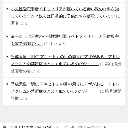
小児性愛犯罪者ペドフィリアが履いている赤い靴の材料を知
っていますか？奴らは日常的に子供たちを虐殺しています
に
匿名
より
ヨーロッパ王室の小児性愛犯罪（ペドフィリア）と子供殺害
を皆で認識すべし
に
オレ
より
平成天皇「明仁 アキヒト」の目の周りにアザがある！アドレ
ノクロムの禁断症状とよく似ているのだが・・・
に
高山清洲
被害者の会
より
平成天皇「明仁 アキヒト」の目の周りにアザがある！アドレ
ノクロムの禁断症状とよく似ているのだが・・・
に
暗号通貨
詐欺
より
地球人類の光と闇
TOP
メンタルマネージメント