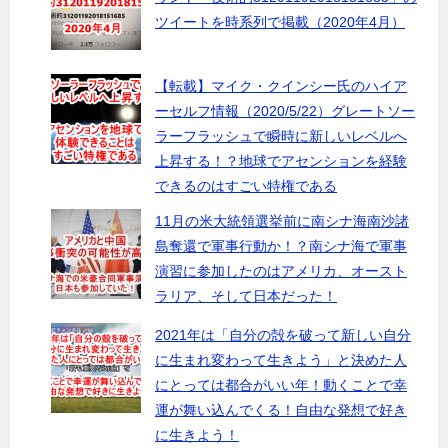
ツイートを時系列で掲載（2020年4月）
【転載】マイク・クインシー氏のハイア
ーセルフ情報（2020/5/22）グレートソー
ラーフラッシュで瞬時に新しいレベルへ
上昇する！？地球でアセンションを経験
できるのはすごい特権である
11月の米大統領選挙前に南シナ海南沙諸
島奪還で軍事行動か！？南シナ海で軍事
演習に参加したのはアメリカ、オースト
ラリア、そして日本だった！
2021年は「自分の殻を破って新しい自分
に生まれ変わって生きよう」と決めた人
にとっては都合がいい年！動くことで幸
運が舞い込んでくる！自由な発想で好き
に生きよう！