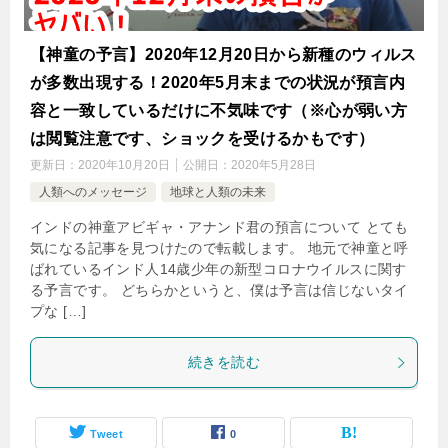
【神童の予言】2020年12月20日から新種のウィルス
が多数出現する！2020年5月末までの状況が預言内
容と一致しているだけに不気味です（※心が弱い方
は閲覧注意です、ショックを受けるかもです）
更新日：
2020年10月20日
公開日：
2020年5月28日
人類へのメッセージ
地球と人類の未来
インドの神童アビギャ・アナンド君の預言について とても
気になる記事を見つけたので転載します。 地元で神童と呼
ばれているインド人14歳少年の新型コロナウイルスに関す
る予言です。 どちらかというと、僕は予言は信じないタイ
プな […]
続きを読む
Tweet
0