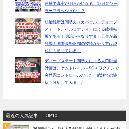
逮捕で真実が明らかになる！12月にソー
ラーフラッシュか！？
明治維新は闇勢力（カバール、ディープ
ステート、イルミナティ）による政権転
覆である！明治からなりすまし天皇が新
登場！国際金融財閥の狡猾なやり方は現
代にも通じている！
ディープステート闇勢力による人口削減
計画は、ケムトレイル＋5G＋ワクチンで
突然死コントロールだった！武漢での惨
状も分析してみました
最近の人気記事 TOP10
26,000年ごとに訪れる黄金時代！地球はもうすぐその時