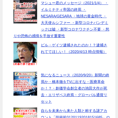
マシュー君のメッセージ（2021/1/4） ・
イルミナティ帝国の終焉 ・
NESARA/GESARA ・地球の黄金時代 ・
大天使ルシファー ・新型コロナパンデミ
ックは嘘 ・新型コロナワクチン不要 ・怒
りや恐怖の感情を手放す重要性
ビル・ゲイツ逮捕されたのか！？逮捕さ
れててほしい！（2020/4/13 時点情報）
気になるニュース（2020/9/20）新聞の終
焉か・橋本徹をTVに出すな・医療革命
か！？・創価学会創立者の池田大作が死
去・エリザベス終焉・グローバル通貨リ
セット
自らを未来から来た人類と称する謎アカ
ウント「技術的31201192018151685」の