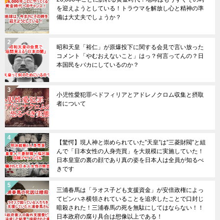
を迎えようとしている！トラウマを解放し心と精神の準
備は大丈夫でしょうか？
昭和天皇「裕仁」が原爆投下に関する会見で言い放った
コメント「やむおえないこと」はっ？何言ってんの？日
本国民をバカにしているのか？
小児性愛犯罪ペドフィリアとアドレノクロム収集と摂取
者について
【驚愕】現人神と崇められていた”天皇”は”三菱財閥”と組
んで「日本女性の人身売買」を大規模に実施していた！
日本皇室の裏の顔であり真の姿を日本人は全員が知るべ
きです
三浦春馬は「ラオス子ども支援資金」が安倍政権によっ
てピンハネ横領されていることを追求したことで口封じ
暗殺された！三浦春馬の死を無駄にしてはならない！！
日本政府の腐り具合は想像以上である！