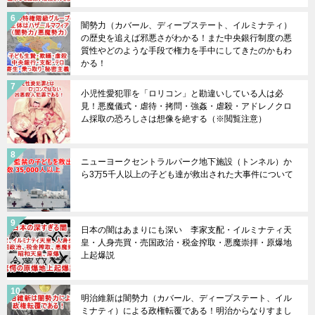
闇勢力（カバール、ディープステート、イルミナティ）
の歴史を追えば邪悪さがわかる！また中央銀行制度の悪
質性やどのような手段で権力を手中にしてきたのかもわ
かる！
小児性愛犯罪を「ロリコン」と勘違いしている人は必
見！悪魔儀式・虐待・拷問・強姦・虐殺・アドレノクロ
ム採取の恐ろしさは想像を絶する（※閲覧注意）
ニューヨークセントラルパーク地下施設（トンネル）か
ら3万5千人以上の子ども達が救出された大事件について
日本の闇はあまりにも深い 李家支配・イルミナティ天
皇・人身売買・売国政治・税金搾取・悪魔崇拝・原爆地
上起爆説
明治維新は闇勢力（カバール、ディープステート、イル
ミナティ）による政権転覆である！明治からなりすまし