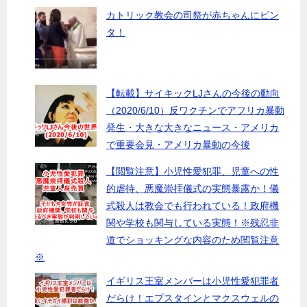
カトリック教会の司祭が赤ちゃんにビン
タ！
【転載】サイキックLJさんの今後の動向
（2020/6/10）反ワクチンでアフリカ暴動
発生・大きな大きなニュース・アメリカ
で重要会見・アメリカ暴動の今後
【閲覧注意】小児性愛犯罪、児童への性
的虐待、悪魔崇拝儀式の実態暴露か！儀
式殺人は教会でも行われている！政府機
関や学校も関与している実態！※残忍非
道でショッキングな内容のため閲覧注意
※
イギリス王室メンバーは小児性愛犯罪者
だらけ！エプスタインとマクスウェルの