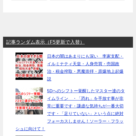
記事ランダム表示（F5更新で入替）
日本の闇はあまりにも深い 李家支配・
イルミナティ天皇・人身売買・売国政
治・税金搾取・悪魔崇拝・原爆地上起爆
説
5Dへのシフトー覚醒したマスター達のタ
イムライン ・「恐れ」を手放す事が非
常に重要です・謙虚な気持ちが一番大切
です・「足りていない」という点に絶対
フォーカスしません！ソーラー・フラッ
シュに向けて！