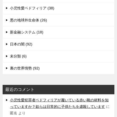
小児性愛ペドフィリア (38)
悪の地球外生命体 (26)
新金融システム (18)
日本の闇 (92)
未分類 (6)
裏の世界情勢 (92)
最近のコメント
小児性愛犯罪者ペドフィリアが履いている赤い靴の材料を知
っていますか？奴らは日常的に子供たちを虐殺しています
に
匿名
より