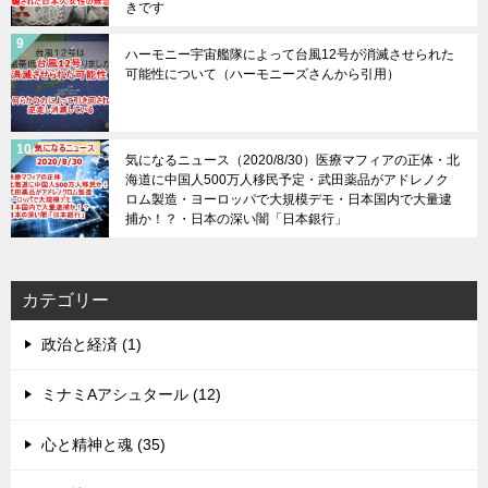
きです
ハーモニー宇宙艦隊によって台風12号が消滅させられた
可能性について（ハーモニーズさんから引用）
気になるニュース（2020/8/30）医療マフィアの正体・北
海道に中国人500万人移民予定・武田薬品がアドレノク
ロム製造・ヨーロッパで大規模デモ・日本国内で大量逮
捕か！？・日本の深い闇「日本銀行」
カテゴリー
政治と経済 (1)
ミナミAアシュタール (12)
心と精神と魂 (35)