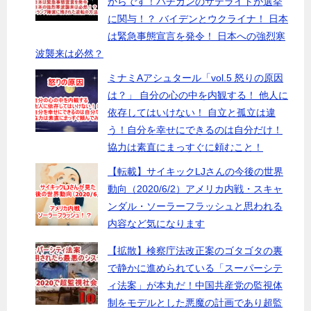
からです！バチカンのサテライトが選挙
に関与！？ バイデンとウクライナ！ 日本
は緊急事態宣言を発令！ 日本への強烈寒
波襲来は必然？
ミナミAアシュタール「vol.5 怒りの原因
は？」 自分の心の中を内観する！ 他人に
依存してはいけない！ 自立と孤立は違
う！自分を幸せにできるのは自分だけ！
協力は素直にまっすぐに頼むこと！
【転載】サイキックLJさんの今後の世界
動向（2020/6/2）アメリカ内戦・スキャ
ンダル・ソーラーフラッシュと思われる
内容など気になります
【拡散】検察庁法改正案のゴタゴタの裏
で静かに進められている「スーパーシテ
ィ法案」が本丸だ！中国共産党の監視体
制をモデルとした悪魔の計画であり超監