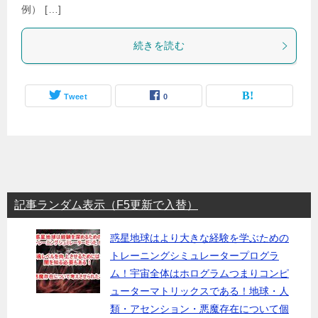
例） […]
続きを読む
Tweet
0
記事ランダム表示（F5更新で入替）
惑星地球はより大きな経験を学ぶための
トレーニングシミュレータープログラ
ム！宇宙全体はホログラムつまりコンピ
ューターマトリックスである！地球・人
類・アセンション・悪魔存在について個