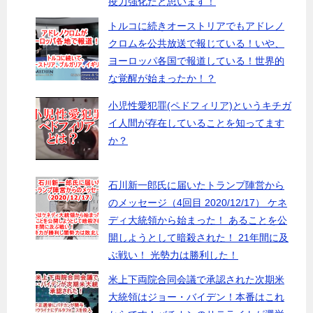
疫力強化だと思います！
トルコに続きオーストリアでもアドレノ
クロムを公共放送で報じている！いや、
ヨーロッパ各国で報道している！世界的
な覚醒が始まったか！？
小児性愛犯罪(ペドフィリア)というキチガ
イ人間が存在していることを知ってます
か？
石川新一郎氏に届いたトランプ陣営から
のメッセージ（4回目 2020/12/17） ケネ
ディ大統領から始まった！ あることを公
開しようとして暗殺された！ 21年間に及
ぶ戦い！ 光勢力は勝利した！
米上下両院合同会議で承認された次期米
大統領はジョー・バイデン！本番はこれ