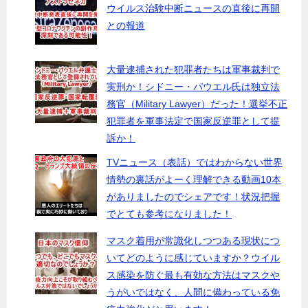
ウイルス治験中断ニュースの直後に再開
との報道
大量逮捕された犯罪者たちは軍事裁判で
実刑か！シドニー・パウエル氏は独立法
務官（Military Lawyer）だった！選挙不正
犯罪者を軍事法定で国家反逆罪として提
訴か！
TVニュース（表話）ではわからない世界
情勢の裏話がよーく理解できる動画10本
がありましたのでシェアです！状況把握
でとても参考になりました！
マスク着用が常識化しつつある現状につ
いてどのように感じていますか？ウイル
ス感染を防ぐ最も有効な方法はマスクや
うがいではなく、人間に備わっている免