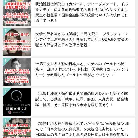
明治維新は闇勢力（カバール、ディープステート、イル
ミナティ）による政権転覆である！明治からなりすまし
天皇が新登場！国際金融財閥の狡猾なやり方は現代にも
通じている！
女優の芦名星さん（36歳）自宅で死亡 ブラッディ・マ
ンデイで三浦春馬さんと共演していた！ODA海外支援の
嘘と内部告発と日本政府と暗殺！
〜第二次世界大戦の日本人と、ナチスのゴールドの秘
密〜 Eriさん翻訳スレッド転載 天皇家（ゴールデンリ
リー）が略奪したゴールドの量がとてつもない！
【拡散】地球人類が抱える問題の原因をわかりやすく解
説している動画！戦争、犯罪、麻薬、人身売買、借金地
獄、貧困、その原因を知り未来を取り戻そう！
【驚愕】現人神と崇められていた”天皇”は”三菱財閥”と組
んで「日本女性の人身売買」を大規模に実施していた！
日本皇室の裏の顔であり真の姿を日本人は全員が知るべ