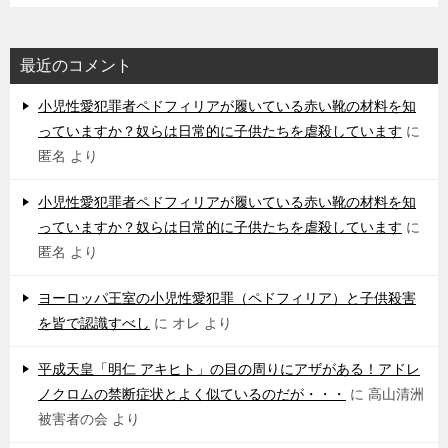
最近のコメント
小児性愛犯罪者ペドフィリアが履いている赤い靴の材料を知
っていますか？奴らは日常的に子供たちを虐殺しています
に
匿名
より
小児性愛犯罪者ペドフィリアが履いている赤い靴の材料を知
っていますか？奴らは日常的に子供たちを虐殺しています
に
匿名
より
ヨーロッパ王室の小児性愛犯罪（ペドフィリア）と子供殺害
を皆で認識すべし
に
オレ
より
平成天皇「明仁 アキヒト」の目の周りにアザがある！アドレ
ノクロムの禁断症状とよく似ているのだが・・・
に
高山清洲
被害者の会
より