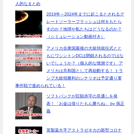
人的なまとめ
2019年～2024年までに起こるとされるグ
レートソーラーフラッシュは何をもたら
すのか？地球や私たちはどうなるのか？
（シミュレーション動画付き）
アメリカ合衆国最後の大統領就任式とと
もにワシントンDCは閉鎖されるのではな
いでしょうか？（個人的な憶測です） ア
メリカは共和国として再始動する！ トラ
ンプ大統領勝利のシナリオは予定通り軍
事作戦で進められている！
ソフトバンクが巨額赤字の見通しを発
表！「お金は借りたもん勝ちね」 by 孫正
義
英製薬大手アストラゼネカの新型コロナ