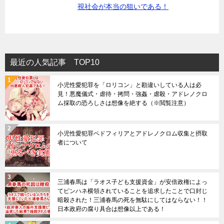
視社会が本当の狙いである！
最近の人気記事 TOP10
小児性愛犯罪を「ロリコン」と勘違いしている人は必
見！悪魔儀式・虐待・拷問・強姦・虐殺・アドレノクロ
ム採取の恐ろしさは想像を絶する（※閲覧注意）
小児性愛犯罪ペドフィリアとアドレノクロム収集と摂取
者について
三浦春馬は「ラオス子ども支援資金」が安倍政権によっ
てピンハネ横領されていることを追求したことで口封じ
暗殺された！三浦春馬の死を無駄にしてはならない！！
日本政府の腐り具合は想像以上である！