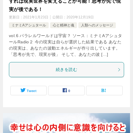
すれば現実世界を変えることが可能！思考が先で現
実が後である！
更新日：
2021年1月23日
公開日：
2020年12月19日
ミナミAアシュタール
心と精神と魂
人類へのメッセージ
vol.6 パラレルワールドは宇宙？ ソース：ミナミAアシュタ
ールRadio２ 今の現実は自らが選択した結果である あなた
の現実は、あなたの波動エネルギーが作り出しています。
「思考が先で、現実が後」 そして、あなたの波 […]
続きを読む
Tweet
0