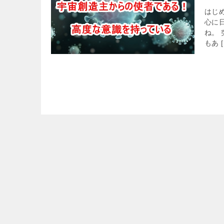
はじ
心に
ね。
もあ [