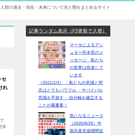
人類の過去・現在・未来について光と闇をまとめるサイト
記事ランダム表示（F5更新で入替）
マータによるアシ
ュター司令官のメ
ッセージ 私たち
の世界は収束して
います
ッセ
（2021/1/3） ・私たちの意識と想
けれ
念はとてもパワフル ・サバイバル
意識を手放す ・自分軸を確立する
ことが最重要！
気になるニュース
ナで
（2020/6/26）中
司令
国共産党崩壊間近