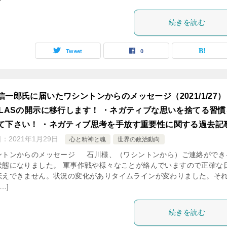
続きを読む
Tweet
0
信一郎氏に届いたワシントンからのメッセージ（2021/1/27）
CLASの開示に移行します！ ・ネガティブな思いを捨てる習慣
て下さい！ ・ネガティブ思考を手放す重要性に関する過去記
日：
2021年1月29日
心と精神と魂
世界の政治動向
ントンからのメッセージ 石川様、（ワシントンから）ご連絡ができ
状態になりました。 軍事作戦や様々なことが絡んでいますので正確な
伝えできません。状況の変化がありタイムラインが変わりました。そ
…]
続きを読む