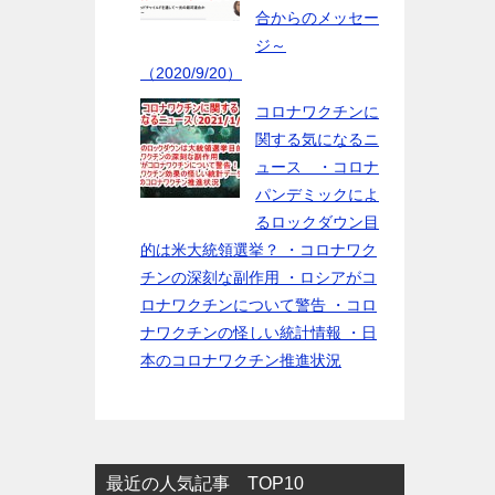
合からのメッセー
ジ～
（2020/9/20）
コロナワクチンに
関する気になるニ
ュース ・コロナ
パンデミックによ
るロックダウン目
的は米大統領選挙？ ・コロナワク
チンの深刻な副作用 ・ロシアがコ
ロナワクチンについて警告 ・コロ
ナワクチンの怪しい統計情報 ・日
本のコロナワクチン推進状況
最近の人気記事 TOP10