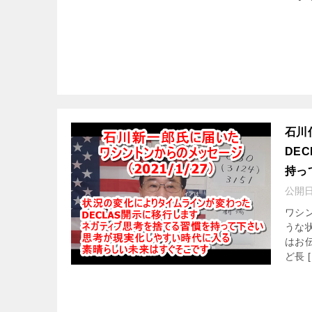
石川
DE
持っ
公開
ワシ
うな
はお
ど長 [