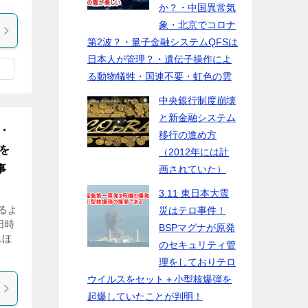
か？・中国異常気
象・北京でコロナ
第2波？・量子金融システムQFSは
日本人が管理？・遺伝子操作によ
る動物犠牲・国連不要・虹色の雲
中央銀行制度崩壊
と新金融システム
・
移行の進め方
を
（2012年には計
事
画されていた）
3.11 東日本大震
るよ
災はテロ事件！
日時
BSPマグナが原発
れほ
のセキュリティ管
理をしておりテロ
ウイルスをセット＋小型核爆弾を
起爆していたことが判明！