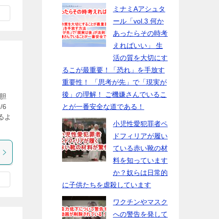
ミナミAアシュタ
ール「vol.3 何か
あったらその時考
えればいい」 生
活の質を大切にす
るこが最重要！「恐れ」を手放す
重要性！ 「思考が先」で「現実が
後」の理解！ ご機嫌さんでいるこ
落胆
/6
とが一番安全な道である！
るよ
小児性愛犯罪者ペ
ドフィリアが履い
ている赤い靴の材
料を知っています
か？奴らは日常的
に子供たちを虐殺しています
ワクチンやマスク
への警告を発して