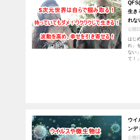
QF
生き
れな
公開
はじ
れ」
ない
て！」
ウイ
ンデ
公開