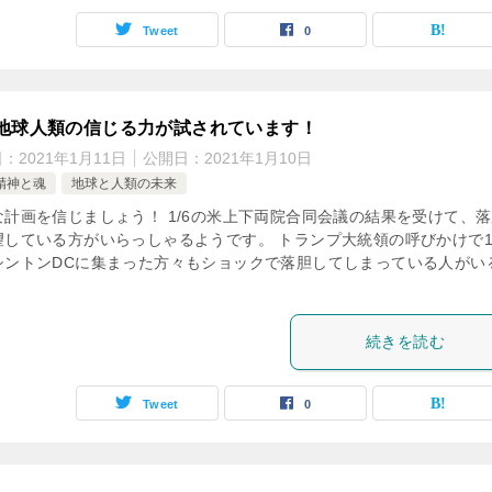
Tweet
0
地球人類の信じる力が試されています！
日：
2021年1月11日
公開日：
2021年1月10日
精神と魂
地球と人類の未来
な計画を信じましょう！ 1/6の米上下両院合同会議の結果を受けて、
望している方がいらっしゃるようです。 トランプ大統領の呼びかけで1
シントンDCに集まった方々もショックで落胆してしまっている人がい
続きを読む
Tweet
0