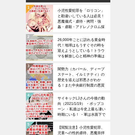
小児性愛犯罪を「ロリコン」
と勘違いしている人は必見！
悪魔儀式・虐待・拷問・強
姦・虐殺・アドレノクロム採
取の恐ろしさは想像を絶する
（※閲覧注意）
26,000年ごとに訪れる黄金時
代！地球はもうすぐその時を
迎えようとしている！トラウ
マを解放し心と精神の準備は
大丈夫でしょうか？
闇勢力（カバール、ディープ
ステート、イルミナティ）の
歴史を追えば邪悪さがわか
る！また中央銀行制度の悪質
性やどのような手段で権力を
手中にしてきたのかもわか
サイキックLJさんの今後の動
る！
向（2021/1/19） ・ポップコ
ーン ・私達は今史上最も凄い
時期にいる！ ・軍は水面下で
２つの作戦を実行中 ・時間の
ズレと時間の操作 ・戦いの始
【閲覧注意】小児性愛犯罪、
まりだ！ ・サタン的存在達の
児童への性的虐待、悪魔崇拝