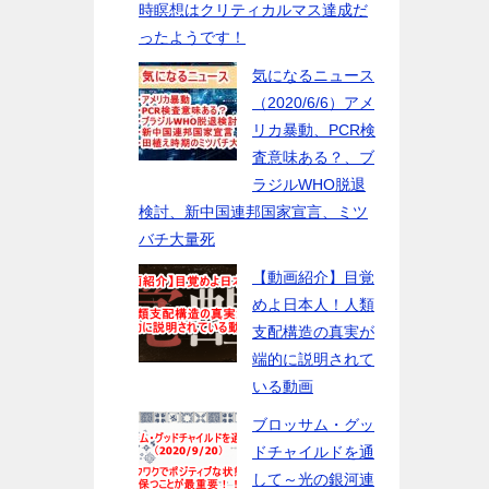
時瞑想はクリティカルマス達成だ
ったようです！
気になるニュース
（2020/6/6）アメ
リカ暴動、PCR検
査意味ある？、ブ
ラジルWHO脱退
検討、新中国連邦国家宣言、ミツ
バチ大量死
【動画紹介】目覚
めよ日本人！人類
支配構造の真実が
端的に説明されて
いる動画
ブロッサム・グッ
ドチャイルドを通
して～光の銀河連