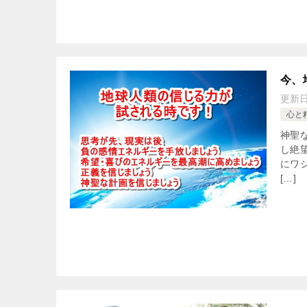
今、
更新
心と
神聖
し絶
にワ
[…]