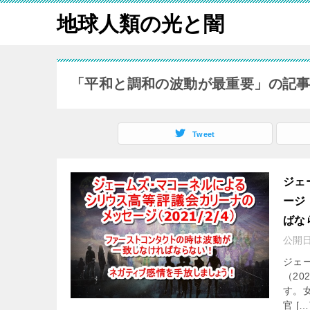
地球人類の光と闇
「平和と調和の波動が最重要」の記
Tweet
ジェ
ージ
ばな
公開
ジェ
（20
す。
官 […