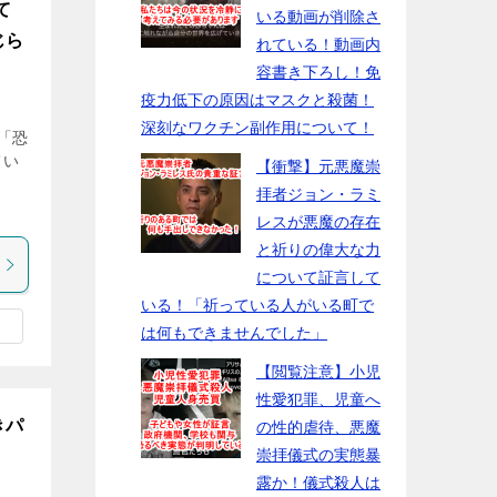
て
いる動画が削除さ
じら
れている！動画内
容書き下ろし！免
疫力低下の原因はマスクと殺菌！
深刻なワクチン副作用について！
「恐
てい
【衝撃】元悪魔崇
拝者ジョン・ラミ
レスが悪魔の存在
と祈りの偉大な力
について証言して
いる！「祈っている人がいる町で
は何もできませんでした」
【閲覧注意】小児
性愛犯罪、児童へ
きパ
の性的虐待、悪魔
崇拝儀式の実態暴
露か！儀式殺人は