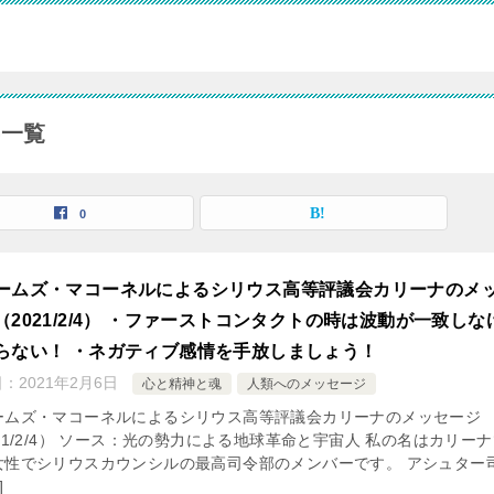
事一覧
0
ームズ・マコーネルによるシリウス高等評議会カリーナのメ
（2021/2/4） ・ファーストコンタクトの時は波動が一致しな
らない！ ・ネガティブ感情を手放しましょう！
日：
2021年2月6日
心と精神と魂
人類へのメッセージ
ームズ・マコーネルによるシリウス高等評議会カリーナのメッセージ
21/2/4） ソース：光の勢力による地球革命と宇宙人 私の名はカリー
女性でシリウスカウンシルの最高司令部のメンバーです。 アシュター
]