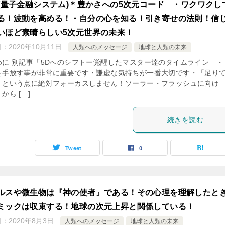
S(量子金融システム)＊豊かさへの5次元コード ・ワクワクし
る！波動を高める！・自分の心を知る！引き寄せの法則！信
いほど素晴らしい5次元世界の未来！
日：
2020年10月11日
人類へのメッセージ
地球と人類の未来
めに 別記事「5Dへのシフトー覚醒したマスター達のタイムライン ・
を手放す事が非常に重要です・謙虚な気持ちが一番大切です・「足り
」という点に絶対フォーカスしません！ソーラー・フラッシュに向け
から […]
続きを読む
Tweet
0
ルスや微生物は『神の使者』である！その心理を理解したと
ミックは収束する！地球の次元上昇と関係している！
日：
2020年8月3日
人類へのメッセージ
地球と人類の未来