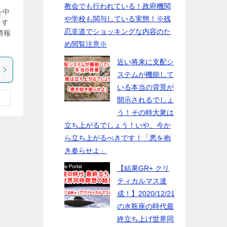
教会でも行われている！政府機関
を中
や学校も関与している実態！※残
ます
忍非道でショッキングな内容のた
情報
め閲覧注意※
近い将来に支配シ
ステムが機能して
いる本当の背景が
開示されるでしょ
う！その時大衆は
立ち上がるでしょう！いや、今か
ら立ち上がるべきです！「悪を抱
き参らせよ」
【結果GR+ クリ
ティカルマス達
成！】2020/12/21
の水瓶座の時代最
終立ち上げ世界同