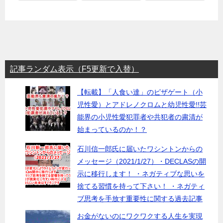
記事ランダム表示（F5更新で入替）
【転載】「人食い達」のピザゲート（小
児性愛）とアドレノクロムと幼児性愛!!芸
能界の小児性愛犯罪者や共犯者の粛清が
始まっているのか！？
石川信一郎氏に届いたワシントンからの
メッセージ（2021/1/27）・DECLASの開
示に移行します！ ・ネガティブな思いを
捨てる習慣を持って下さい！ ・ネガティ
ブ思考を手放す重要性に関する過去記事
お金がないのにワクワクする人生を実現