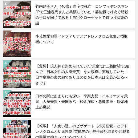
竹内結子さん（40歳）自宅で死亡 コンフィデンスマン
JPで三浦春馬さんと共演していた！芸能界で相次ぐ暗殺
の手口が同じである！自宅クローゼットで首つり状態の
謎
小児性愛犯罪ペドフィリアとアドレノクロム収集と摂取
者について
【驚愕】現人神と崇められていた”天皇”は”三菱財閥”と組
んで「日本女性の人身売買」を大規模に実施していた！
日本皇室の裏の顔であり真の姿を日本人は全員が知るべ
きです
日本の闇はあまりにも深い 李家支配・イルミナティ天
皇・人身売買・売国政治・税金搾取・悪魔崇拝・原爆地
上起爆説
【転載】「人食い達」のピザゲート（小児性愛）とアド
レノクロムと幼児性愛!!芸能界の小児性愛犯罪者や共犯者
の粛清が始まっているのか！？