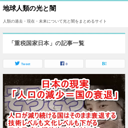
地球人類の光と闇
人類の過去・現在・未来について光と闇をまとめるサイト
「重税国家日本」の記事一覧
Tweet
0