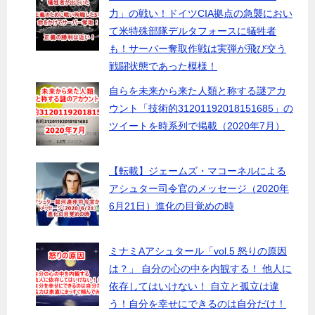
力」の戦い！ドイツCIA拠点の急襲におい
て米特殊部隊デルタフォースに犠牲者
も！サーバー奪取作戦は実弾が飛び交う
戦闘状態であった模様！
自らを未来から来た人類と称する謎アカ
ウント「技術的31201192018151685」の
ツイートを時系列で掲載（2020年7月）
【転載】ジェームズ・マコーネルによる
アシュター司令官のメッセージ（2020年
6月21日）進化の目覚めの時
ミナミAアシュタール「vol.5 怒りの原因
は？」 自分の心の中を内観する！ 他人に
依存してはいけない！ 自立と孤立は違
う！自分を幸せにできるのは自分だけ！