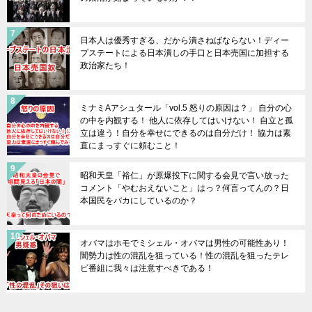
日本人は優秀すぎる、だから潰さねばならない！ディー
プステートによる日本潰しの手口と日本売国に加担する
政治家たち！
ミナミAアシュタール「vol.5 怒りの原因は？」 自分の心
の中を内観する！ 他人に依存してはいけない！ 自立と孤
立は違う！自分を幸せにできるのは自分だけ！ 協力は素
直にまっすぐに頼むこと！
昭和天皇「裕仁」が原爆投下に関する会見で言い放った
コメント「やむおえないこと」はっ？何言ってんの？日
本国民をバカにしているのか？
オバマはホモでミシェル・オバマは男性の可能性あり！
闇勢力は性の混乱を狙っている！性の混乱を狙ったテレ
ビ番組に我々は注意すべきである！