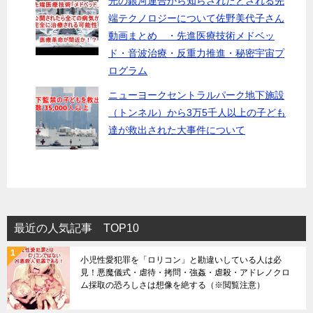
光の銀河連合から知らされたとされる先
端テクノロジーについて佐野美代子さん
動画まとめ ・先進医療技術メドベッ
ド・音波治療・反重力推進・秘密宇宙プ
ログラム
ニューヨークセントラルパーク地下施設
（トンネル）から3万5千人以上の子ども
達が救出された大事件について
最近の人気記事 TOP10
小児性愛犯罪を「ロリコン」と勘違いしている人は必
見！悪魔儀式・虐待・拷問・強姦・虐殺・アドレノクロ
ム採取の恐ろしさは想像を絶する（※閲覧注意）