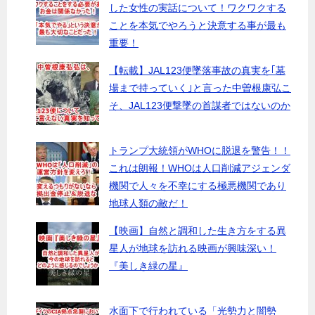
した女性の実話について！ワクワクする
ことを本気でやろうと決意する事が最も
重要！
【転載】JAL123便墜落事故の真実を｢墓
場まで持っていく｣と言った中曽根康弘こ
そ、JAL123便撃墜の首謀者ではないのか
トランプ大統領がWHOに脱退を警告！！
これは朗報！WHOは人口削減アジェンダ
機関で人々を不幸にする極悪機関であり
地球人類の敵だ！
【映画】自然と調和した生き方をする異
星人が地球を訪れる映画が興味深い！
『美しき緑の星』
水面下で行われている「光勢力と闇勢