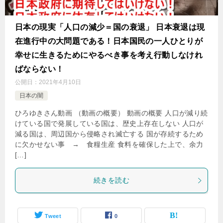
日本の現実「人口の減少＝国の衰退」 日本衰退は現
在進行中の大問題である！日本国民の一人ひとりが
幸せに生きるためにやるべき事を考え行動しなけれ
ばならない！
公開日：
2021年4月10日
日本の闇
ひろゆきさん動画 （動画の概要） 動画の概要 人口が減り続
けている国で発展している国は、歴史上存在しない 人口が
減る国は、周辺国から侵略され滅亡する 国が存続するため
に欠かせない事 → 食糧生産 食料を確保した上で、余力
[…]
続きを読む
Tweet
0