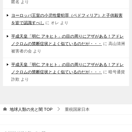
匿名
より
ヨーロッパ王室の小児性愛犯罪（ペドフィリア）と子供殺害
を皆で認識すべし
に
オレ
より
平成天皇「明仁 アキヒト」の目の周りにアザがある！アドレ
ノクロムの禁断症状とよく似ているのだが・・・
に
高山清洲
被害者の会
より
平成天皇「明仁 アキヒト」の目の周りにアザがある！アドレ
ノクロムの禁断症状とよく似ているのだが・・・
に
暗号通貨
詐欺
より
地球人類の光と闇
TOP
重税国家日本