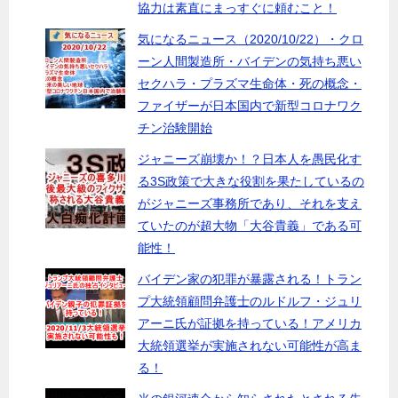
協力は素直にまっすぐに頼むこと！
気になるニュース（2020/10/22）・クロ
ーン人間製造所・バイデンの気持ち悪い
セクハラ・プラズマ生命体・死の概念・
ファイザーが日本国内で新型コロナワク
チン治験開始
ジャニーズ崩壊か！？日本人を愚民化す
る3S政策で大きな役割を果たしているの
がジャニーズ事務所であり、それを支え
ていたのが超大物「大谷貴義」である可
能性！
バイデン家の犯罪が暴露される！トラン
プ大統領顧問弁護士のルドルフ・ジュリ
アーニ氏が証拠を持っている！アメリカ
大統領選挙が実施されない可能性が高ま
る！