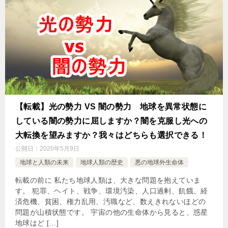
【転載】光の勢力 VS 闇の勢力 地球を異常状態に
している闇の勢力に屈しますか？闇を克服し光への
大転換を望みますか？我々はどちらも選択できる！
公開日：
2020年5月9日
地球と人類の未来
地球人類の歴史
悪の地球外生命体
転載の前に 私たち地球人類は、大きな問題を抱えていま
す。 犯罪、ヘイト、戦争、環境汚染、人口過剰、飢餓、経
済危機、貧困、権力乱用、汚職など、数えきれないほどの
問題が山積状態です。 宇宙の他の生命体から見ると、惑星
地球はど […]