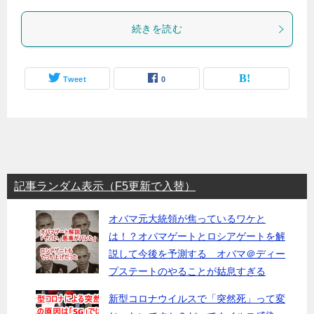
続きを読む
Tweet
0
記事ランダム表示（F5更新で入替）
オバマ元大統領が焦っているワケと
は！？オバマゲートとロシアゲートを解
説して今後を予測する オバマ＠ディー
プステートのやることが姑息すぎる
新型コロナウイルスで「突然死」って変