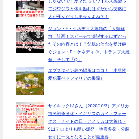
じゃないですか？だってウイルス感染っ
てジワジワと体を蝕むはずだから突然に
人が死んだりしませんよね？！
ジョン・F・ケネディ大統領の「人類解
放」計画！スピーチで演説するはずだっ
たその内容とは！？父親の信念を受け継
ぐジョン・F・ケネディ Jr、トランプ大統
領、そして「Q」
エプスタイン島の場所はココ！（小児性
愛犯罪ペドフィリアの巣窟）
サイキックLJさん（2020/10/3）アメリカ
市民戦争激化・イギリスのガイ・フォー
クス・ナイトの日・アメリカは大荒れ・
911テロよりも酷い爆発・地震多発・分裂
せずに一丸となることが最重要！