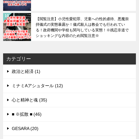
【閲覧注意】小児性愛犯罪、児童への性的虐待、悪魔崇
拝儀式の実態暴露か！儀式殺人は教会でも行われてい
る！政府機関や学校も関与している実態！※残忍非道で
ショッキングな内容のため閲覧注意※
カテゴリー
政治と経済 (1)
ミナミAアシュタール (12)
心と精神と魂 (35)
■ ※拡散 ■ (46)
GESARA (20)