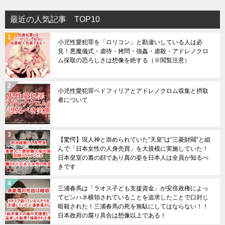
最近の人気記事 TOP10
小児性愛犯罪を「ロリコン」と勘違いしている人は必
見！悪魔儀式・虐待・拷問・強姦・虐殺・アドレノクロ
ム採取の恐ろしさは想像を絶する（※閲覧注意）
小児性愛犯罪ペドフィリアとアドレノクロム収集と摂取
者について
【驚愕】現人神と崇められていた”天皇”は”三菱財閥”と組
んで「日本女性の人身売買」を大規模に実施していた！
日本皇室の裏の顔であり真の姿を日本人は全員が知るべ
きです
三浦春馬は「ラオス子ども支援資金」が安倍政権によっ
てピンハネ横領されていることを追求したことで口封じ
暗殺された！三浦春馬の死を無駄にしてはならない！！
日本政府の腐り具合は想像以上である！