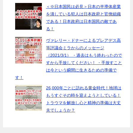
＜※日本国民は必見＞日本の半導体産業
を潰している犯人は日本政府と官僚組織
である！日本政府は日本国民の敵であ
る！
ヴァレリー・ドナーによるプレアデス高
等評議会ミラからのメッセージ
（2021/3/1） ・過去はもう終わったので
すから手放してください！ ・手放すこと
は今という瞬間に生きるための準備で
す！
26,000年ごとに訪れる黄金時代！地球は
もうすぐその時を迎えようとしている！
トラウマを解放し心と精神の準備は大丈
夫でしょうか？