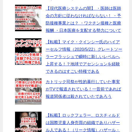
【現代医療システムの闇】 ・医師は医師
会の方針に従わなければならない！ ・予
防接種事業とは？ ・ワクチン接種と医療
報酬 ・日本医療を支配する勢力について
【転載】マイク・クインシー氏のハイア
ーセルフ情報（2020/5/22）グレートソー
ラーフラッシュで瞬時に新しいレベルへ
上昇する！？地球でアセンションを経験
できるのはすごい特権である
カトリック司祭が性的暴行していた事実
がTVで報道されている！一昔前であれば
報道関係者は殺されていたであろう
【転載】ロックフェラー、ロスチィルド
は国際児童人身売買の組織でありハザー
ル人である！（リーク情報）ハザール・