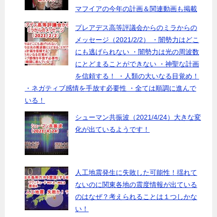
マフイアの今年の計画＆関連動画も掲載
プレアデス高等評議会からのミラからの
メッセージ（2021/2/2） ・闇勢力はどこ
にも逃げられない ・闇勢力は光の周波数
にとどまることができない ・神聖な計画
を信頼する！ ・人類の大いなる目覚め！
・ネガティブ感情を手放す必要性 ・全ては順調に進んで
いる！
シューマン共振波（2021/4/24）大きな変
化が出ているようです！
人工地震発生に失敗した可能性！揺れて
ないのに関東各地の震度情報が出ている
のはなぜ？考えられることは１つしかな
い！