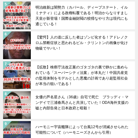
明治維新は闇勢力（カバール、ディープステート、イル
ミナティ）による政権転覆である！明治からなりすまし
天皇が新登場！国際金融財閥の狡猾なやり方は現代にも
通じている！
【驚愕】人の道に反した者はゾンビ化する！アドレノク
ロム禁断症状と思われるビル・クリントンの画像が化け
物級でヤバい！
【拡散】検察庁法改正案のゴタゴタの裏で静かに進めら
れている「スーパーシティ法案」が本丸だ！中国共産党
の監視体制をモデルとした悪魔の計画であり超監視社会
が本当の狙いである！
女優の芦名星さん（36歳）自宅で死亡 ブラッディ・マ
ンデイで三浦春馬さんと共演していた！ODA海外支援の
嘘と内部告発と日本政府と暗殺！
ハーモニー宇宙艦隊によって台風12号が消滅させられた
可能性について（ハーモニーズさんから引用）