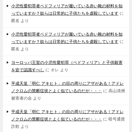
小児性愛犯罪者ペドフィリアが履いている赤い靴の材料を知
っていますか？奴らは日常的に子供たちを虐殺しています
に
匿名
より
小児性愛犯罪者ペドフィリアが履いている赤い靴の材料を知
っていますか？奴らは日常的に子供たちを虐殺しています
に
匿名
より
ヨーロッパ王室の小児性愛犯罪（ペドフィリア）と子供殺害
を皆で認識すべし
に
オレ
より
平成天皇「明仁 アキヒト」の目の周りにアザがある！アドレ
ノクロムの禁断症状とよく似ているのだが・・・
に
高山清洲
被害者の会
より
平成天皇「明仁 アキヒト」の目の周りにアザがある！アドレ
ノクロムの禁断症状とよく似ているのだが・・・
に
暗号通貨
詐欺
より