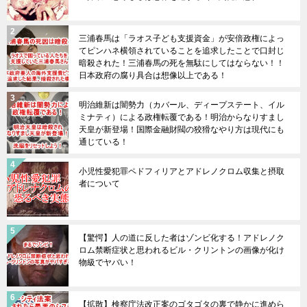
三浦春馬は「ラオス子ども支援資金」が安倍政権によっ
てピンハネ横領されていることを追求したことで口封じ
暗殺された！三浦春馬の死を無駄にしてはならない！！
日本政府の腐り具合は想像以上である！
明治維新は闇勢力（カバール、ディープステート、イル
ミナティ）による政権転覆である！明治からなりすまし
天皇が新登場！国際金融財閥の狡猾なやり方は現代にも
通じている！
小児性愛犯罪ペドフィリアとアドレノクロム収集と摂取
者について
【驚愕】人の道に反した者はゾンビ化する！アドレノク
ロム禁断症状と思われるビル・クリントンの画像が化け
物級でヤバい！
【拡散】検察庁法改正案のゴタゴタの裏で静かに進めら