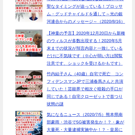
聖なタイミングが迫っている！ブロッサ
ム・グッドチャイルドを通して～光の銀
河連合からのメッセージ～（2020/8/16）
【神童の予言】2020年12月20日から新種
のウィルスが多数出現する！2020年5月
末までの状況が預言内容と一致している
だけに不気味です（※心が弱い方は閲覧
注意です、ショックを受けるかもです）
竹内結子さん（40歳）自宅で死亡 コン
フィデンスマンJPで三浦春馬さんと共演
していた！芸能界で相次ぐ暗殺の手口が
同じである！自宅クローゼットで首つり
状態の謎
気になるニュース（2020/7/5）熊本県南
部豪雨・渋谷で5G被害発生か！？・象が
大量死・大量逮捕実施中か！？・皇居に