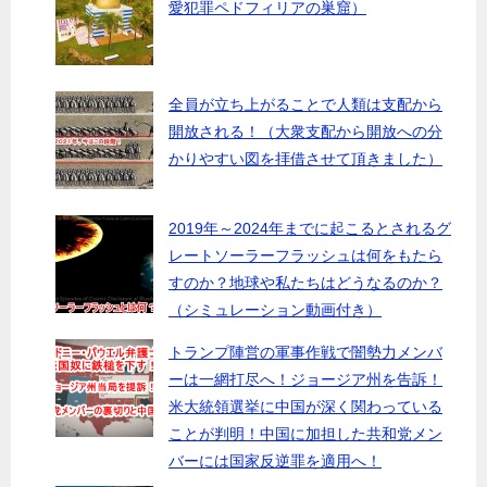
愛犯罪ペドフィリアの巣窟）
全員が立ち上がることで人類は支配から
開放される！（大衆支配から開放への分
かりやすい図を拝借させて頂きました）
2019年～2024年までに起こるとされるグ
レートソーラーフラッシュは何をもたら
すのか？地球や私たちはどうなるのか？
（シミュレーション動画付き）
トランプ陣営の軍事作戦で闇勢力メンバ
ーは一網打尽へ！ジョージア州を告訴！
米大統領選挙に中国が深く関わっている
ことが判明！中国に加担した共和党メン
バーには国家反逆罪を適用へ！