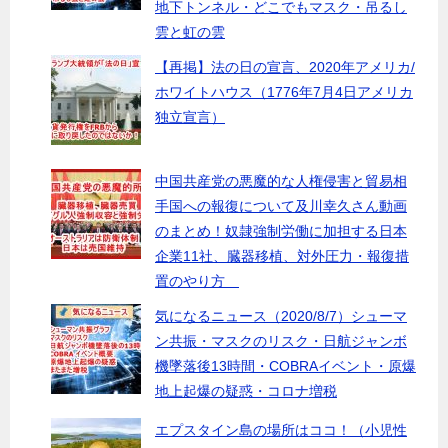
地下トンネル・どこでもマスク・吊るし
雲と虹の雲
【再掲】法の日の宣言、2020年アメリカ/
ホワイトハウス（1776年7月4日アメリカ
独立宣言）
中国共産党の悪魔的な人権侵害と貿易相
手国への報復について及川幸久さん動画
のまとめ！奴隷強制労働に加担する日本
企業11社、臓器移植、対外圧力・報復措
置のやり方
気になるニュース（2020/8/7）シューマ
ン共振・マスクのリスク・日航ジャンボ
機墜落後13時間・COBRAイベント・原爆
地上起爆の疑惑・コロナ増税
エプスタイン島の場所はココ！（小児性