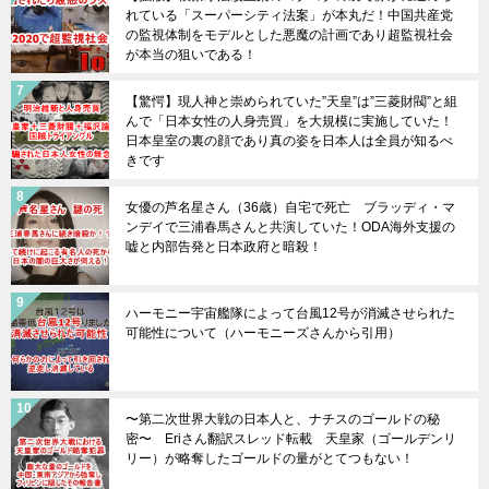
れている「スーパーシティ法案」が本丸だ！中国共産党
の監視体制をモデルとした悪魔の計画であり超監視社会
が本当の狙いである！
【驚愕】現人神と崇められていた”天皇”は”三菱財閥”と組
んで「日本女性の人身売買」を大規模に実施していた！
日本皇室の裏の顔であり真の姿を日本人は全員が知るべ
きです
女優の芦名星さん（36歳）自宅で死亡 ブラッディ・マ
ンデイで三浦春馬さんと共演していた！ODA海外支援の
嘘と内部告発と日本政府と暗殺！
ハーモニー宇宙艦隊によって台風12号が消滅させられた
可能性について（ハーモニーズさんから引用）
〜第二次世界大戦の日本人と、ナチスのゴールドの秘
密〜 Eriさん翻訳スレッド転載 天皇家（ゴールデンリ
リー）が略奪したゴールドの量がとてつもない！