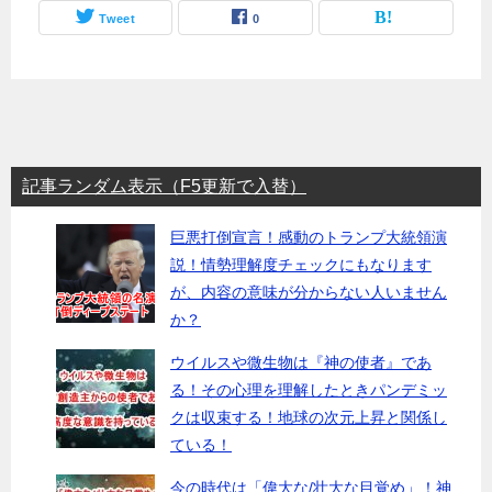
Tweet
0
記事ランダム表示（F5更新で入替）
巨悪打倒宣言！感動のトランプ大統領演
説！情勢理解度チェックにもなります
が、内容の意味が分からない人いません
か？
ウイルスや微生物は『神の使者』であ
る！その心理を理解したときパンデミッ
クは収束する！地球の次元上昇と関係し
ている！
今の時代は「偉大な/壮大な目覚め」！神