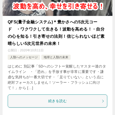
QFS(量子金融システム)＊豊かさへの5次元コー
ド ・ワクワクして生きる！波動を高める！・自分
の心を知る！引き寄せの法則！信じられないほど素
晴らしい5次元世界の未来！
公開日：
2020年10月11日
人類へのメッセージ
地球と人類の未来
はじめに 別記事「5Dへのシフトー覚醒したマスター達のタ
イムライン ・「恐れ」を手放す事が非常に重要です・謙
虚な気持ちが一番大切です・「足りていない」という点に
絶対フォーカスしません！ソーラー・フラッシュに向け
て！」から […]
続きを読む