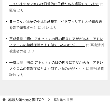
っていますか？奴らは日常的に子供たちを虐殺しています
に
匿名
より
ヨーロッパ王室の小児性愛犯罪（ペドフィリア）と子供殺害
を皆で認識すべし
に
オレ
より
平成天皇「明仁 アキヒト」の目の周りにアザがある！アドレ
ノクロムの禁断症状とよく似ているのだが・・・
に
高山清洲
被害者の会
より
平成天皇「明仁 アキヒト」の目の周りにアザがある！アドレ
ノクロムの禁断症状とよく似ているのだが・・・
に
暗号通貨
詐欺
より
地球人類の光と闇
TOP
5次元の世界