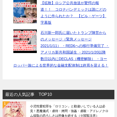
【拡散】ロシア公共放送が驚愕の報
道！！ コロナパンデミックは誰にどの
ように作られたか？ 【ビル・ゲーツ】
字幕版
石川新一郎氏に届いたトランプ陣営から
のメッセージ（緊急メッセージ
2021/1/11） ・RED6への移行準備完了 ・
アメリカ新共和国誕生 ・2021/1/20以降
数日以内にDECLAS（機密解除） ・ヨー
ロッパ一族による世界的な金融支配体制は終焉を迎える！
最近の人気記事 TOP10
小児性愛犯罪を「ロリコン」と勘違いしている人は必
見！悪魔儀式・虐待・拷問・強姦・虐殺・アドレノクロ
ム採取の恐ろしさは想像を絶する（※閲覧注意）