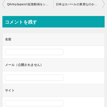
投
QArmyJapanの拡散動画をシェア「世界が浄化されていく」
日本はカバールの巣窟なのか？最近日本で観測される地震は地下施設爆破と関連か？！
稿
ナ
コメントを残す
ビ
ゲ
名前
ー
シ
ョ
ン
メール（公開されません）
サイト