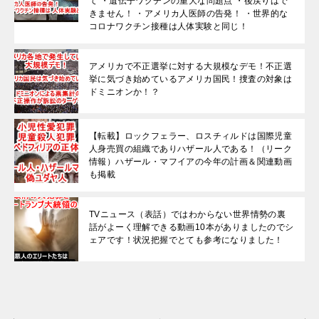
て ・遺伝子ワクチンの重大な問題点 ・後戻りはで
きません！ ・アメリカ人医師の告発！ ・世界的な
コロナワクチン接種は人体実験と同じ！
アメリカで不正選挙に対する大規模なデモ！不正選
挙に気づき始めているアメリカ国民！捜査の対象は
ドミニオンか！？
【転載】ロックフェラー、ロスチィルドは国際児童
人身売買の組織でありハザール人である！（リーク
情報）ハザール・マフイアの今年の計画＆関連動画
も掲載
TVニュース（表話）ではわからない世界情勢の裏
話がよーく理解できる動画10本がありましたのでシ
ェアです！状況把握でとても参考になりました！