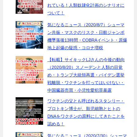
れている！人類奴隷化計画のシナリオに
ついて！
気になるニュース（2020/8/7）シューマ
ン共振・マスクのリスク・日航ジャンボ
機墜落後13時間・COBRAイベント・原爆
地上起爆の疑惑・コロナ増税
【転載】サイキックLJさんの今後の動向
（2020/8/20）スノーデンと人類の目覚
め・トランプ大統領再選・バイデン選挙
戦離脱・ワクチンを打ってはいけない・
中国臓器売買・小児性愛犯罪暴露
ワクチンの父とも呼ばれるスタンリー・
プロトキン博士が、胎児細胞とヒトの
DNAをワクチンの原料にしてきたことを
認める！
気になるニュース（2020/7/30）シューマ