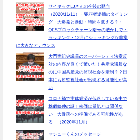
サイキックLJさんの今後の動向
（2020/11/11）・犯罪者逮捕のタイミン
グ・大爆発と暴動・時間を変える？・
QFSブロックチェーン暗号の透かしでト
ラッキング・12月にショッキングな非常
に大きなアナウンス
大門実紀史議員のスーパーシティ法案反
対の内容が良くて驚いた！共産党議員な
のに中国共産党の監視社会を牽制？？日
本にも超監視社会が出現する可能性が高
い
コロナ禍で実体経済が低迷している中で
株価続伸の謎！株価は景気とは関係な
い！大暴落への準備である可能性があ
る！（2020年11月）
マシューくんのメッセージ