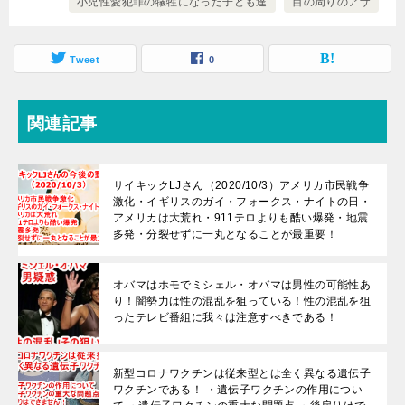
小児性愛犯罪の犠牲になった子ども達
目の周りのアザ
Tweet
0
関連記事
サイキックLJさん（2020/10/3）アメリカ市民戦争
激化・イギリスのガイ・フォークス・ナイトの日・
アメリカは大荒れ・911テロよりも酷い爆発・地震
多発・分裂せずに一丸となることが最重要！
オバマはホモでミシェル・オバマは男性の可能性あ
り！闇勢力は性の混乱を狙っている！性の混乱を狙
ったテレビ番組に我々は注意すべきである！
新型コロナワクチンは従来型とは全く異なる遺伝子
ワクチンである！ ・遺伝子ワクチンの作用につい