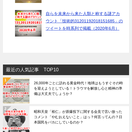
自らを未来から来た人類と称する謎アカ
ウント「技術的31201192018151685」の
ツイートを時系列で掲載（2020年6月）
最近の人気記事 TOP10
26,000年ごとに訪れる黄金時代！地球はもうすぐその時
を迎えようとしている！トラウマを解放し心と精神の準
備は大丈夫でしょうか？
昭和天皇「裕仁」が原爆投下に関する会見で言い放った
コメント「やむおえないこと」はっ？何言ってんの？日
本国民をバカにしているのか？