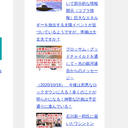
いて部分的な情報
開示（コブラ情
報）巨大なエネル
ギーを放出する太陽イベントが近
づいているようですが、準備は大
丈夫ですか？
ブロッサム・グッ
ドチャイルドを通
して～光の銀河連
合からのメッセー
命
ジ～
（2020/10/18） 今後は邪悪なロ
ックダウンに入る！多くのことが
明らかになる！神聖な計画は予定
通りに進んでいる！
石川新一郎氏に届
いたワシントン