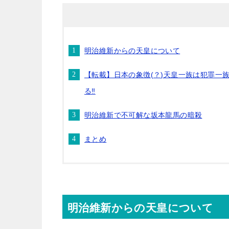
明治維新からの天皇について
【転載】日本の象徴(？)天皇一族は犯罪一族
る‼︎
明治維新で不可解な坂本龍馬の暗殺
まとめ
明治維新からの天皇について