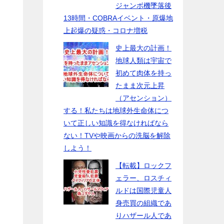
ジャンボ機墜落後
13時間・COBRAイベント・原爆地
上起爆の疑惑・コロナ増税
史上最大の計画！
地球人類は宇宙で
初めて肉体を持っ
たまま次元上昇
（アセンション）
する！私たちは地球外生命体につ
いて正しい知識を得なければなら
ない！TVや映画からの洗脳を解除
しよう！
【転載】ロックフ
ェラー、ロスチィ
ルドは国際児童人
身売買の組織であ
りハザール人であ