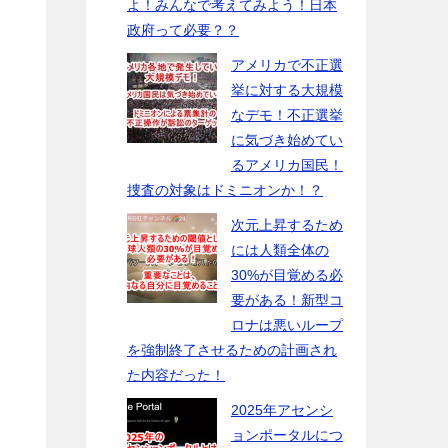
よ！みんなで考えてみよう！日本
政府って必要？？
アメリカで不正選
挙に対する大規模
なデモ！不正選挙
に気づき始めてい
るアメリカ国民！
捜査の対象はドミニオンか！？
次元上昇するため
には人類全体の
30%が目覚める必
要がある！新型コ
ロナは悪いループ
を強制終了させるための計画され
た内容だった！
2025年アセンシ
ョンポータルにつ