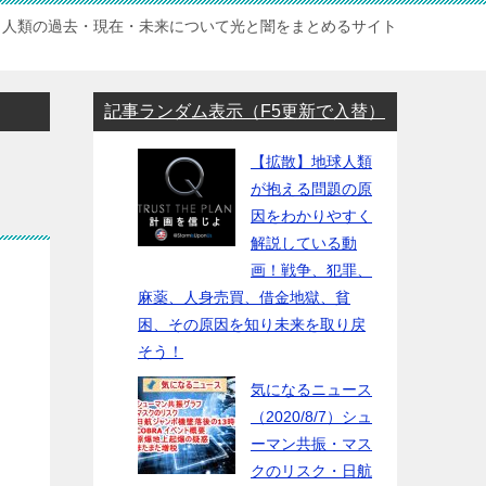
人類の過去・現在・未来について光と闇をまとめるサイト
記事ランダム表示（F5更新で入替）
【拡散】地球人類
が抱える問題の原
因をわかりやすく
解説している動
画！戦争、犯罪、
麻薬、人身売買、借金地獄、貧
困、その原因を知り未来を取り戻
そう！
気になるニュース
（2020/8/7）シュ
ーマン共振・マス
クのリスク・日航