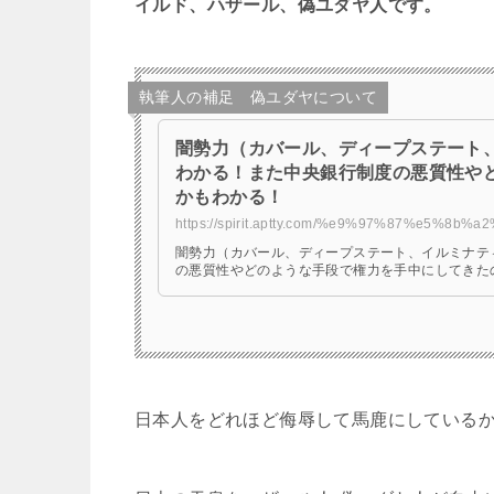
イルド、ハザール、偽ユダヤ人です。
執筆人の補足 偽ユダヤについて
闇勢力（カバール、ディープステート
わかる！また中央銀行制度の悪質性や
かもわかる！
https://spirit.aptty.com/%e9%97%87%e5%8
闇勢力（カバール、ディープステート、イルミナテ
の悪質性やどのような手段で権力を手中にしてきた
日本人をどれほど侮辱して馬鹿にしている