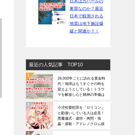
日本はカバールの
巣窟なのか？最近
日本で観測される
地震は地下施設爆
破と関連か？！
最近の人気記事 TOP10
26,000年ごとに訪れる黄金時
代！地球はもうすぐその時を
迎えようとしている！トラウ
マを解放し心と精神の準備は
大丈夫でしょうか？
小児性愛犯罪を「ロリコン」
と勘違いしている人は必見！
悪魔儀式・虐待・拷問・強
姦・虐殺・アドレノクロム採
取の恐ろしさは想像を絶する
（※閲覧注意）