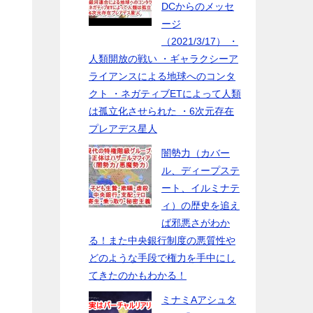
DCからのメッセ
ージ
う
（2021/3/17） ・
人類開放の戦い ・ギャラクシーア
ライアンスによる地球へのコンタ
クト ・ネガティブETによって人類
は孤立化させられた ・6次元存在
プレアデス星人
闇勢力（カバー
ル、ディープステ
ート、イルミナテ
ィ）の歴史を追え
ば邪悪さがわか
る！また中央銀行制度の悪質性や
どのような手段で権力を手中にし
てきたのかもわかる！
ミナミAアシュタ