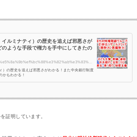
、イルミナティ）の歴史を追えば邪悪さが
どのような手段で権力を手中にしてきたの
b%a2%e5%8a%9b%ef%bc%88%e3%82%ab%e3%83%...
ィ）の歴史を追えば邪悪さがわかる！また中央銀行制度
のかもわかる！
かを証明しています。