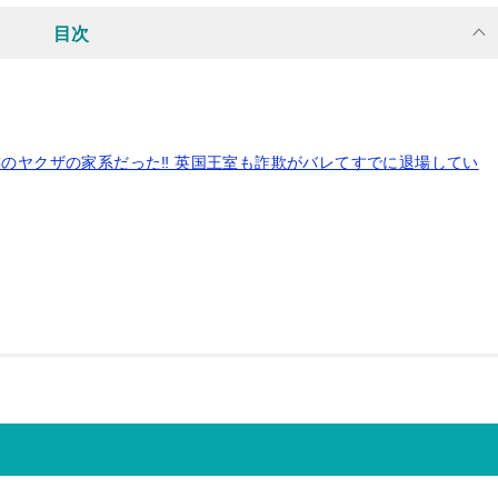
目次
のヤクザの家系だった‼︎ 英国王室も詐欺がバレてすでに退場してい