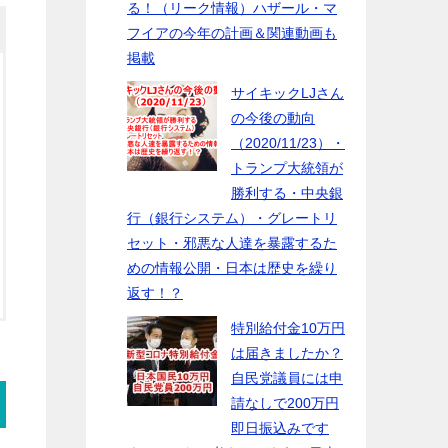
る！（リーク情報）ハザール・マ
フイアの今年の計画＆関連動画も
掲載
サイキックLJさん
の今後の動向
（2020/11/23）・
トランプ大統領が
勝利する・中央銀
行（銀行システム）・グレートリ
セット・邪悪な人達を暴露するた
めの情報公開・日本は歴史を繰り
返す！？
特別給付金10万円
は届きましたか？
自民党議員には申
請なしで200万円
即日振込みです