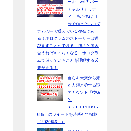
ール「vol.7 バー
チャルリアリテ
ィ」 私たちは自
分で作ったホログ
ラムの中で遊んでいる存在であ
る！ホログラムのストーリーは選
び直すことができる！怖さと向き
合えれば怖くなくなる！ホログラ
ムで遊んでいることを理解する必
要がある！
自らを未来から来
た人類と称する謎
アカウント「技術
的
31201192018151
685」のツイートを時系列で掲載
（2020年6月）