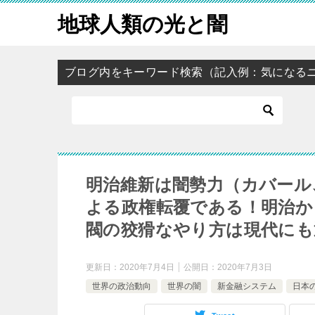
地球人類の光と闇
ブログ内をキーワード検索（記入例：気になる
明治維新は闇勢力（カバール
よる政権転覆である！明治か
閥の狡猾なやり方は現代にも
更新日：
2020年7月4日
公開日：
2020年7月3日
世界の政治動向
世界の闇
新金融システム
日本