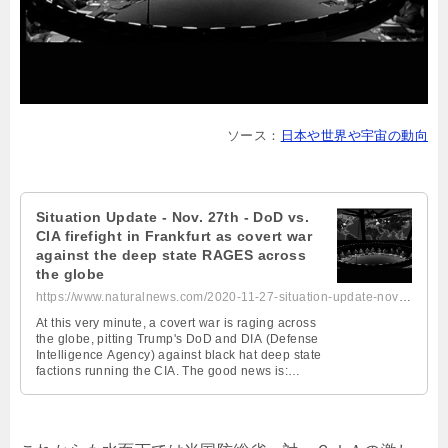
ソース：
日本や世界や宇宙の動向
Situation Update - Nov. 27th - DoD vs.
CIA firefight in Frankfurt as covert war
against the deep state RAGES across
the globe
https://www.naturalnews.com/2020-11-27-situation-update-nov-27th-dod-vs-cia-c...
At this very minute, a covert war is raging across
the globe, pitting Trump's DoD and DIA (Defense
Intelligence Agency) against black hat deep state
factions running the CIA. The good news is:
Trump is winning. As you know by now, the DoD
launched a raid on a CIA-run server farm in Frankf