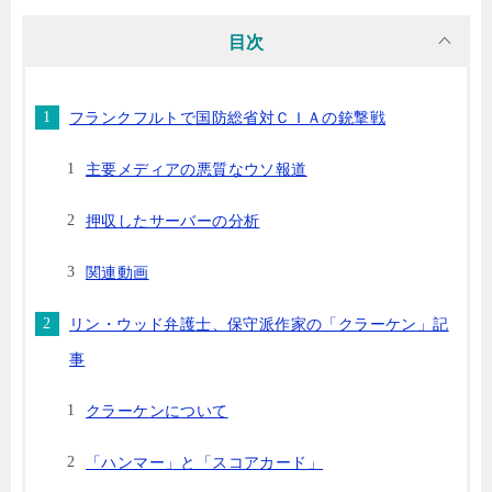
目次
フランクフルトで国防総省対ＣＩＡの銃撃戦
主要メディアの悪質なウソ報道
押収したサーバーの分析
関連動画
リン・ウッド弁護士、保守派作家の「クラーケン」記
事
クラーケンについて
「ハンマー」と「スコアカード」