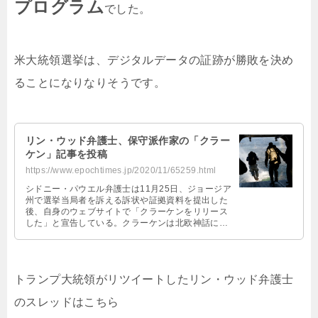
プログラム
でした。
米大統領選挙は、デジタルデータの証跡が勝敗を決め
ることになりなりそうです。
リン・ウッド弁護士、保守派作家の「クラー
ケン」記事を投稿
https://www.epochtimes.jp/2020/11/65259.html
シドニー・パウエル弁護士は11月25日、ジョージア
州で選挙当局者を訴える訴状や証拠資料を提出した
後、自身のウェブサイトで「クラーケンをリリース
した」と宣告している。クラーケンは北欧神話に登
場する海の怪獣、この怪獣を放ち、米大統領選の大
規模な不正行為を暴露するという意味だ。
トランプ大統領がリツイートしたリン・ウッド弁護士
のスレッドはこちら