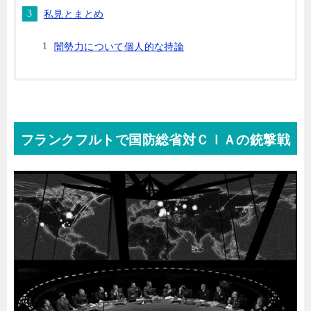
私見とまとめ
闇勢力について個人的な持論
フランクフルトで国防総省対ＣＩＡの銃撃戦