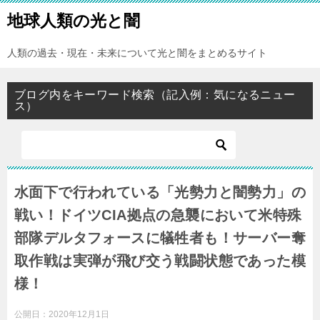
地球人類の光と闇
人類の過去・現在・未来について光と闇をまとめるサイト
ブログ内をキーワード検索（記入例：気になるニュー
ス）
水面下で行われている「光勢力と闇勢力」の
戦い！ドイツCIA拠点の急襲において米特殊
部隊デルタフォースに犠牲者も！サーバー奪
取作戦は実弾が飛び交う戦闘状態であった模
様！
公開日：
2020年12月1日