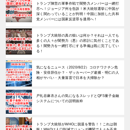
トランプ陣営の軍事作戦で闇勢力メンバーは一網打
尽へ！ジョージア州を告訴！米大統領選挙に中国が
深く関わっていることが判明！中国に加担した共和
党メンバーには国家反逆罪を適用へ！
トランプ大統領の真の狙いは何か？それは一人でも
多くの人々が闇勢力（悪）の邪計に気付くことであ
る！闇勢力を一網打尽にする準備は既に完了してい
る！
気になるニュース（2020/8/22）コロナワクチン危
険・安倍辞任か？・ザッカーバーグ逮捕・明仁の人
相がヤバい・大量落雷で日本を大掃除か？
戸礼谷麻衣さんの気になるスレッドとQFS量子金融
システムについての説明抜粋
トランプ大統領がWHOに脱退を警告！！これは朗
報！WHOは人口削減アジェンダ機関で人々を不幸