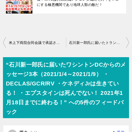
にする極悪機関であり地球人類の敵だ！
投
米上下両院合同会議で承認された次期米大統領はジョー・バイデン！本番はこれからです！バチカンのサテライトが選挙に関与！？ バイデンとウクライナ！ 日本は緊急事態宣言を発令！ 日本への強烈寒波襲来は必然？
石川新一郎氏に届いたトランプ陣営からのメッセージ（緊急メッセージ 2021/1/11） ・RED6への移行準備完了 ・アメリカ新共和国誕生 ・2021/1/20以降数日以内にDECLAS（機密解除） ・ヨーロッパ一族による世界的な金融支配体制は終焉を迎える！
稿
ナ
“石川新一郎氏に届いたワシントンDCからのメ
ビ
ッセージ3本（2021/1/4～2021/1/9） ・
ゲ
DECLAS/GCR/RV ・ケネディJrは生きてい
ー
る！ ・エプスタインは死んでない！ 2021年1
シ
月18日までに終わる！” への5件のフィードバ
ョ
ック
ン