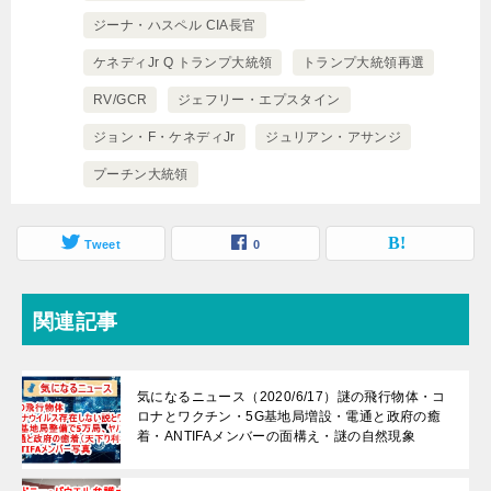
ジーナ・ハスペル CIA長官
ケネディJr Q トランプ大統領
トランプ大統領再選
RV/GCR
ジェフリー・エプスタイン
ジョン・F・ケネディJr
ジュリアン・アサンジ
プーチン大統領
Tweet
0
関連記事
気になるニュース（2020/6/17）謎の飛行物体・コ
ロナとワクチン・5G基地局増設・電通と政府の癒
着・ANTIFAメンバーの面構え・謎の自然現象