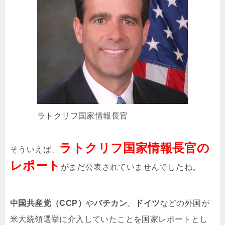
ラトクリフ国家情報長官
ラトクリフ国家情報長官の
そういえば、
レポート
がまだ公表されていませんでしたね。
中国共産党（CCP）
や
バチカン
、
ドイツ
などの外国が
米大統領選挙に介入していたことを国家レポートとし