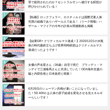
罪で処刑されたのか？セントラルサンへ連行する瞑想が
呼びかけられている！
【転載】ロックフェラー、ロスチィルドは国際児童人身
売買の組織でありハザール人である！（リーク情報）ハ
ザール・マフイアの今年の計画＆関連動画も掲載
【結果GR+ クリティカルマス達成！】2020/12/21の水瓶
座の時代最終立ち上げ世界同時瞑想はクリティカルマス
達成だったようです！
女優の芦名星さん（36歳）自宅で死亡 ブラッディ・マ
ンデイで三浦春馬さんと共演していた！ODA海外支援の
嘘と内部告発と日本政府と暗殺！
6月26日のシューマン共鳴が凄いことになっていまし
た！5D 40Hz は人体の原子組成を変化させる光エネルギ
ーらしいです！