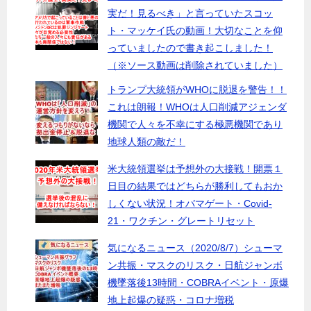
実だ！見るべき」と言っていたスコッ
ト・マッケイ氏の動画！大切なことを仰
っていましたので書き起こしました！
（※ソース動画は削除されていました）
トランプ大統領がWHOに脱退を警告！！
これは朗報！WHOは人口削減アジェンダ
機関で人々を不幸にする極悪機関であり
地球人類の敵だ！
米大統領選挙は予想外の大接戦！開票１
日目の結果ではどちらが勝利してもおか
しくない状況！オバマゲート・Covid-
21・ワクチン・グレートリセット
気になるニュース（2020/8/7）シューマ
ン共振・マスクのリスク・日航ジャンボ
機墜落後13時間・COBRAイベント・原爆
地上起爆の疑惑・コロナ増税