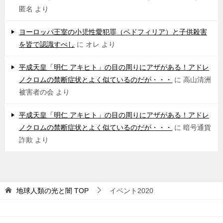
匿名
より
ヨーロッパ王室の小児性愛犯罪（ペドフィリア）と子供殺害
を皆で認識すべし
に
オレ
より
平成天皇「明仁 アキヒト」の目の周りにアザがある！アドレ
ノクロムの禁断症状とよく似ているのだが・・・
に
高山清洲
被害者の会
より
平成天皇「明仁 アキヒト」の目の周りにアザがある！アドレ
ノクロムの禁断症状とよく似ているのだが・・・
に
暗号通貨
詐欺
より
地球人類の光と闇
TOP
イベント2020