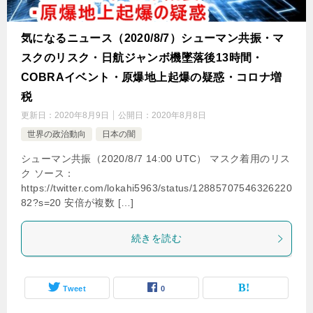
気になるニュース（2020/8/7）シューマン共振・マ
スクのリスク・日航ジャンボ機墜落後13時間・
COBRAイベント・原爆地上起爆の疑惑・コロナ増
税
更新日：
2020年8月9日
公開日：
2020年8月8日
世界の政治動向
日本の闇
シューマン共振（2020/8/7 14:00 UTC） マスク着用のリス
ク ソース：
https://twitter.com/lokahi5963/status/12885707546326220
82?s=20 安倍が複数 […]
続きを読む
Tweet
0