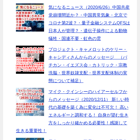
気になるニュース（2020/6/26）中国共産
党崩壊間近か？・中国異常気象・北京で
コロナ第2波？・量子金融システムQFSは
日本人が管理？・遺伝子操作による動物
犠牲・国連不要・虹色の雲
プロジェクト・キャメロットのケリー・
キャシディさんからのメッセージ （バ
チカン・イエズス会・カトリック・宗教
洗脳・世界奴隷支配・世界支配体制の実
態について補足）
マイク・クインシーのハイアーセルフか
らのメッセージ（2020/12/11） 新しい時
代の基礎を築く為に変化は不可欠！ 高い
エネルギーと調和する！ 自身が望む生き
方をしっかり確かめる必要性！感謝して
生きる重要性！