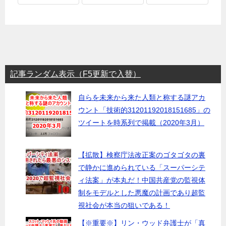
記事ランダム表示（F5更新で入替）
自らを未来から来た人類と称する謎アカ
ウント「技術的31201192018151685」の
ツイートを時系列で掲載（2020年3月）
【拡散】検察庁法改正案のゴタゴタの裏
で静かに進められている「スーパーシテ
ィ法案」が本丸だ！中国共産党の監視体
制をモデルとした悪魔の計画であり超監
視社会が本当の狙いである！
【※重要※】リン・ウッド弁護士が「真