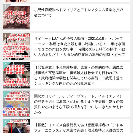
小児性愛犯罪ペドフィリアとアドレノクロム収集と摂取
者について
サイキックLJさんの今後の動向（2021/1/19） ・ポップ
コーン ・私達は今史上最も凄い時期にいる！ ・軍は水面
下で２つの作戦を実行中 ・時間のズレと時間の操作 ・戦
いの始まりだ！ ・サタン的存在達の本当の意図 ・すべて
は上手くいきます！
【閲覧注意】小児性愛犯罪、児童への性的虐待、悪魔崇
拝儀式の実態暴露か！儀式殺人は教会でも行われてい
る！政府機関や学校も関与している実態！※残忍非道で
ショッキングな内容のため閲覧注意※
闇勢力（カバール、ディープステート、イルミナティ）
の歴史を追えば邪悪さがわかる！また中央銀行制度の悪
質性やどのような手段で権力を手中にしてきたのかもわ
かる！
【拡散】イエズス会前総長であり悪魔崇拝者の「アドル
フォ・ニコラス」が東京で死去！幼児虐待と人身売買の