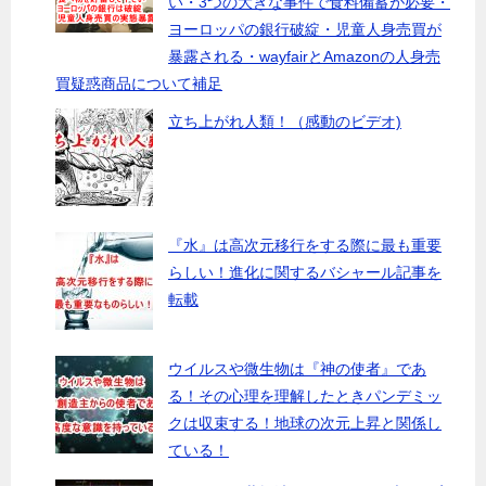
い・3つの大きな事件で食料備蓄が必要・
ヨーロッパの銀行破綻・児童人身売買が
暴露される・wayfairとAmazonの人身売
買疑惑商品について補足
立ち上がれ人類！（感動のビデオ)
『水』は高次元移行をする際に最も重要
らしい！進化に関するバシャール記事を
転載
ウイルスや微生物は『神の使者』であ
る！その心理を理解したときパンデミッ
クは収束する！地球の次元上昇と関係し
ている！