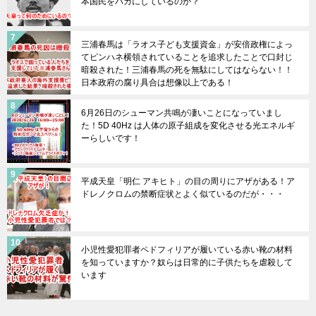
本国民をバカにしているのか？
三浦春馬は「ラオス子ども支援資金」が安倍政権によっ
てピンハネ横領されていることを追求したことで口封じ
暗殺された！三浦春馬の死を無駄にしてはならない！！
日本政府の腐り具合は想像以上である！
6月26日のシューマン共鳴が凄いことになっていまし
た！5D 40Hz は人体の原子組成を変化させる光エネルギ
ーらしいです！
平成天皇「明仁 アキヒト」の目の周りにアザがある！ア
ドレノクロムの禁断症状とよく似ているのだが・・・
小児性愛犯罪者ペドフィリアが履いている赤い靴の材料
を知っていますか？奴らは日常的に子供たちを虐殺して
います