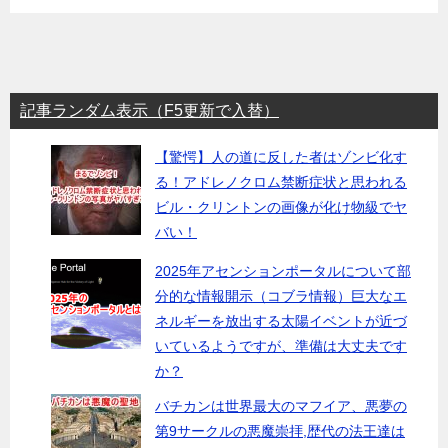
記事ランダム表示（F5更新で入替）
【驚愕】人の道に反した者はゾンビ化す
る！アドレノクロム禁断症状と思われる
ビル・クリントンの画像が化け物級でヤ
バい！
2025年アセンションポータルについて部
分的な情報開示（コブラ情報）巨大なエ
ネルギーを放出する太陽イベントが近づ
いているようですが、準備は大丈夫です
か？
バチカンは世界最大のマフイア、悪夢の
第9サークルの悪魔崇拝,歴代の法王達は