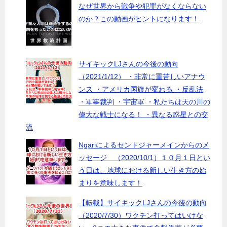
なぜ世界から戦争や犯罪がなくならない
のか？この動画がヒントになります！
サイキックLJさんの今後の動向
（2021/1/12） ・非常に重苦しいアナウ
ンス ・アメリカ国旗が変わる ・反乱法
・軍事裁判 ・宇宙軍 ・私たちは天の川の
偉大な戦士になる！ ・異なる惑星との交
流
Ngariによるセントジャーメインからのメ
ッセージ （2020/10/1）１０月１日とい
う日は、地球における新しい生き方の始
まりを意味します！
【転載】サイキックLJさんの今後の動向
（2020/7/30）ワクチン打ってはいけな