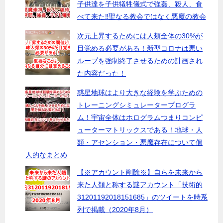
子供達を子供犠牲儀式で強姦、殺人、食
べて来た‼︎聖なる教会ではなく悪魔の教会
次元上昇するためには人類全体の30%が
目覚める必要がある！新型コロナは悪い
ループを強制終了させるための計画され
た内容だった！
惑星地球はより大きな経験を学ぶための
トレーニングシミュレータープログラ
ム！宇宙全体はホログラムつまりコンピ
ューターマトリックスである！地球・人
類・アセンション・悪魔存在について個
人的なまとめ
【※アカウント削除※】自らを未来から
来た人類と称する謎アカウント「技術的
31201192018151685」のツイートを時系
列で掲載（2020年8月）