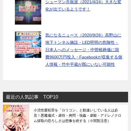
シューマン共振波（2021/4/24）大きな変
化が出ているようです！
気になるニュース（2020/9/26）高野山に
地下トンネル施設・LED照明の危険性・
日本人へのメッセージ・中曽根葬儀に国
費9600万円投入・Facebookが収集する個
人情報・竹中平蔵が既にいない可能性
最近の人気記事 TOP10
小児性愛犯罪を「ロリコン」と勘違いしている人は必
見！悪魔儀式・虐待・拷問・強姦・虐殺・アドレノクロ
ム採取の恐ろしさは想像を絶する（※閲覧注意）