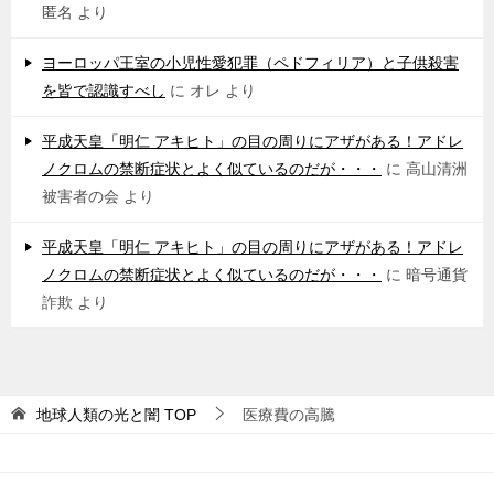
匿名
より
ヨーロッパ王室の小児性愛犯罪（ペドフィリア）と子供殺害
を皆で認識すべし
に
オレ
より
平成天皇「明仁 アキヒト」の目の周りにアザがある！アドレ
ノクロムの禁断症状とよく似ているのだが・・・
に
高山清洲
被害者の会
より
平成天皇「明仁 アキヒト」の目の周りにアザがある！アドレ
ノクロムの禁断症状とよく似ているのだが・・・
に
暗号通貨
詐欺
より
地球人類の光と闇
TOP
医療費の高騰