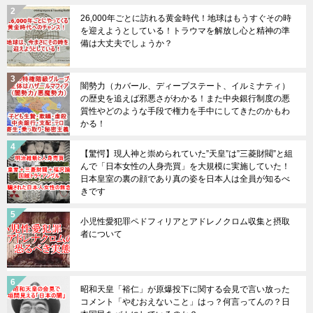
26,000年ごとに訪れる黄金時代！地球はもうすぐその時
を迎えようとしている！トラウマを解放し心と精神の準
備は大丈夫でしょうか？
闇勢力（カバール、ディープステート、イルミナティ）
の歴史を追えば邪悪さがわかる！また中央銀行制度の悪
質性やどのような手段で権力を手中にしてきたのかもわ
かる！
【驚愕】現人神と崇められていた”天皇”は”三菱財閥”と組
んで「日本女性の人身売買」を大規模に実施していた！
日本皇室の裏の顔であり真の姿を日本人は全員が知るべ
きです
小児性愛犯罪ペドフィリアとアドレノクロム収集と摂取
者について
昭和天皇「裕仁」が原爆投下に関する会見で言い放った
コメント「やむおえないこと」はっ？何言ってんの？日