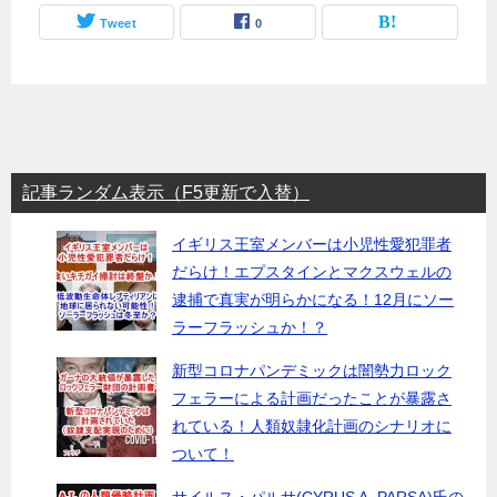
Tweet
0
記事ランダム表示（F5更新で入替）
イギリス王室メンバーは小児性愛犯罪者
だらけ！エプスタインとマクスウェルの
逮捕で真実が明らかになる！12月にソー
ラーフラッシュか！？
新型コロナパンデミックは闇勢力ロック
フェラーによる計画だったことが暴露さ
れている！人類奴隷化計画のシナリオに
ついて！