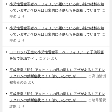
小児性愛犯罪者ペドフィリアが履いている赤い靴の材料を知
っていますか？奴らは日常的に子供たちを虐殺しています
に
匿名
より
小児性愛犯罪者ペドフィリアが履いている赤い靴の材料を知
っていますか？奴らは日常的に子供たちを虐殺しています
に
匿名
より
ヨーロッパ王室の小児性愛犯罪（ペドフィリア）と子供殺害
を皆で認識すべし
に
オレ
より
平成天皇「明仁 アキヒト」の目の周りにアザがある！アドレ
ノクロムの禁断症状とよく似ているのだが・・・
に
高山清洲
被害者の会
より
平成天皇「明仁 アキヒト」の目の周りにアザがある！アドレ
ノクロムの禁断症状とよく似ているのだが・・・
に
暗号通貨
詐欺
より