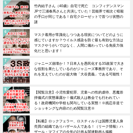
竹内結子さん（40歳）自宅で死亡 コンフィデンスマン
JPで三浦春馬さんと共演していた！芸能界で相次ぐ暗殺
の手口が同じである！自宅クローゼットで首つり状態の
謎
マスク着用が常識化しつつある現状についてどのように
感じていますか？ウイルス感染を防ぐ最も有効な方法は
マスクやうがいではなく、人間に備わっている免疫力強
化だと思います！
ジャニーズ崩壊か！？日本人を愚民化する3S政策で大き
な役割を果たしているのがジャニーズ事務所であり、そ
れを支えていたのが超大物「大谷貴義」である可能性！
【閲覧注意】小児性愛犯罪、児童への性的虐待、悪魔崇
拝儀式の実態暴露か！儀式殺人は教会でも行われてい
る！政府機関や学校も関与している実態！※残忍非道で
ショッキングな内容のため閲覧注意※
【転載】ロックフェラー、ロスチィルドは国際児童人身
売買の組織でありハザール人である！（リーク情報）ハ
ザール・マフイアの今年の計画＆関連動画も掲載