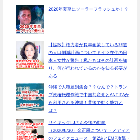
2020年夏至にソーラーフラッシュか！？
【拡散】権力者が長年画策している非道
の人口削減計画についてドイツ在住の日
本人女性が警告！私たちはその計画を知
り、何が行われているのかを知る必要が
ある
沖縄で人種差別集会？？なんで？トラン
プ政権転覆作戦で中国共産党とANTIFAか
ら利用される沖縄！背後で動く勢力と
は？
サイキックLJさん今後の動向
（2020/8/30）金正恩について・メディア
のフェイクニュース・第2波とEMP攻撃・