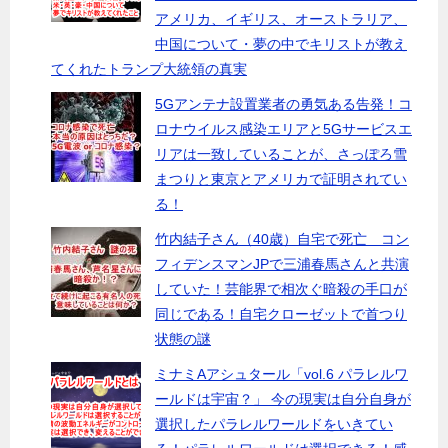
アメリカ、イギリス、オーストラリア、
中国について・夢の中でキリストが教え
てくれたトランプ大統領の真実
5Gアンテナ設置業者の勇気ある告発！コ
ロナウイルス感染エリアと5Gサービスエ
リアは一致していることが、さっぽろ雪
まつりと東京とアメリカで証明されてい
る！
竹内結子さん（40歳）自宅で死亡 コン
フィデンスマンJPで三浦春馬さんと共演
していた！芸能界で相次ぐ暗殺の手口が
同じである！自宅クローゼットで首つり
状態の謎
ミナミAアシュタール「vol.6 パラレルワ
ールドは宇宙？」 今の現実は自分自身が
選択したパラレルワールドをいきてい