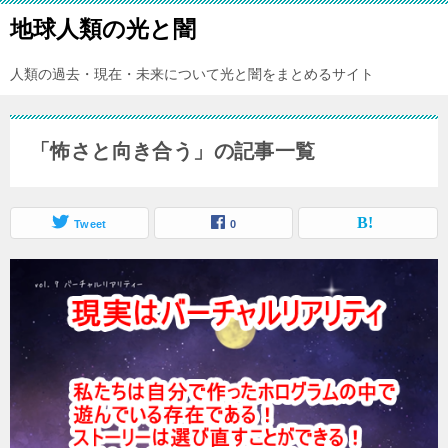
地球人類の光と闇
人類の過去・現在・未来について光と闇をまとめるサイト
「怖さと向き合う」の記事一覧
Tweet
0