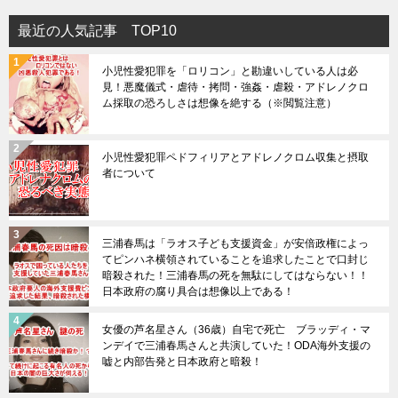
最近の人気記事 TOP10
小児性愛犯罪を「ロリコン」と勘違いしている人は必
見！悪魔儀式・虐待・拷問・強姦・虐殺・アドレノクロ
ム採取の恐ろしさは想像を絶する（※閲覧注意）
小児性愛犯罪ペドフィリアとアドレノクロム収集と摂取
者について
三浦春馬は「ラオス子ども支援資金」が安倍政権によっ
てピンハネ横領されていることを追求したことで口封じ
暗殺された！三浦春馬の死を無駄にしてはならない！！
日本政府の腐り具合は想像以上である！
女優の芦名星さん（36歳）自宅で死亡 ブラッディ・マ
ンデイで三浦春馬さんと共演していた！ODA海外支援の
嘘と内部告発と日本政府と暗殺！