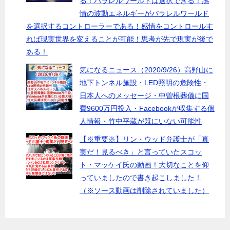
る！パラレルワールドは選択できる！感
情の波動エネルギーがパラレルワールド
を選択するコントローラーである！感情をコントロールす
れば現実世界を変えることが可能！思考が先で現実が後で
ある！
気になるニュース（2020/9/26）高野山に
地下トンネル施設・LED照明の危険性・
日本人へのメッセージ・中曽根葬儀に国
費9600万円投入・Facebookが収集する個
人情報・竹中平蔵が既にいない可能性
【※重要※】リン・ウッド弁護士が「真
実だ！見るべき」と言っていたスコッ
ト・マッケイ氏の動画！大切なことを仰
っていましたので書き起こしました！
（※ソース動画は削除されていました）