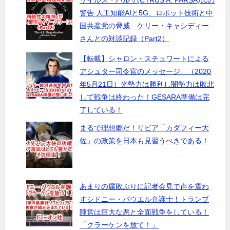
サイルス・パルサ(CYRUS A. PARSA)氏の
警告 人工知能AIと5G、ロボット技術と中
国共産党の脅威 ケリー・キャシディー
さんとの対談記録（Part2）
【転載】シャロン・スチュワートによる
アシュター司令官のメッセージ （2020
年5月21日）光勢力は勝利し闇勢力は敗北
して戦争は終わった！GESARA準備は完
了している！
まるで理想郷だ！リビア「カダフィー大
佐」の政策を日本も見習うべきである！
あまりの腐敗ぶりに記者会見で声を震わ
すシドニー・パウエル弁護士！トランプ
陣営は巨大な悪と全面戦争をしている！
「クラーケンを放て！」