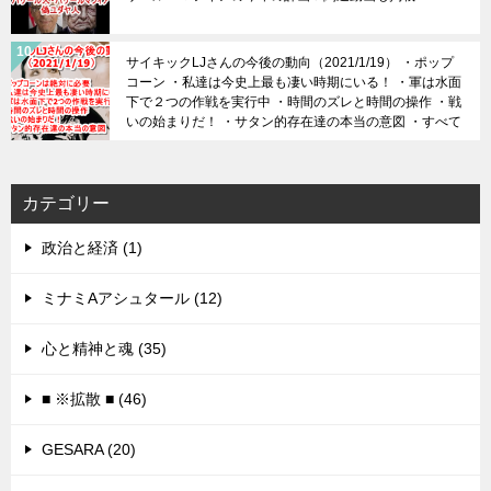
サイキックLJさんの今後の動向（2021/1/19） ・ポップ
コーン ・私達は今史上最も凄い時期にいる！ ・軍は水面
下で２つの作戦を実行中 ・時間のズレと時間の操作 ・戦
いの始まりだ！ ・サタン的存在達の本当の意図 ・すべて
は上手くいきます！
カテゴリー
政治と経済 (1)
ミナミAアシュタール (12)
心と精神と魂 (35)
■ ※拡散 ■ (46)
GESARA (20)