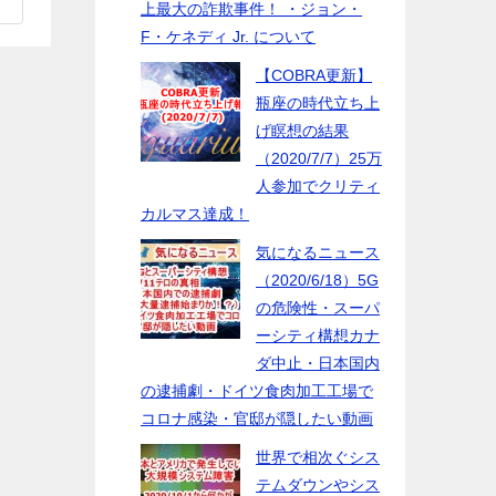
上最大の詐欺事件！ ・ジョン・
F・ケネディ Jr. について
【COBRA更新】
瓶座の時代立ち上
げ瞑想の結果
（2020/7/7）25万
人参加でクリティ
カルマス達成！
気になるニュース
（2020/6/18）5G
の危険性・スーパ
ーシティ構想カナ
ダ中止・日本国内
の逮捕劇・ドイツ食肉加工工場で
コロナ感染・官邸が隠したい動画
世界で相次ぐシス
テムダウンやシス