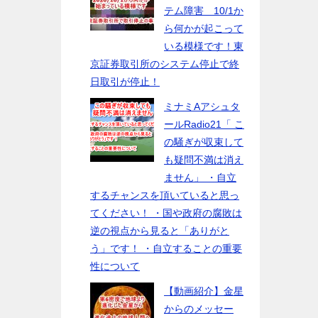
テム障害 10/1か
ら何かが起こって
いる模様です！東
京証券取引所のシステム停止で終
日取引が停止！
ミナミAアシュタ
ールRadio21「 こ
の騒ぎが収束して
も疑問不満は消え
ません」 ・自立
するチャンスを頂いていると思っ
てください！ ・国や政府の腐敗は
逆の視点から見ると「ありがと
う」です！ ・自立することの重要
性について
【動画紹介】金星
からのメッセー