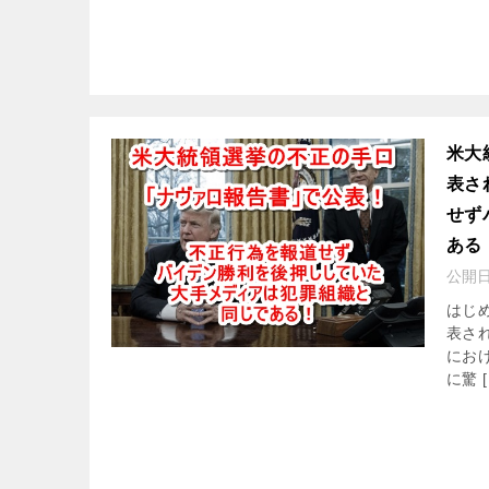
米大
表さ
せず
ある
公開
はじ
表さ
にお
に驚 [