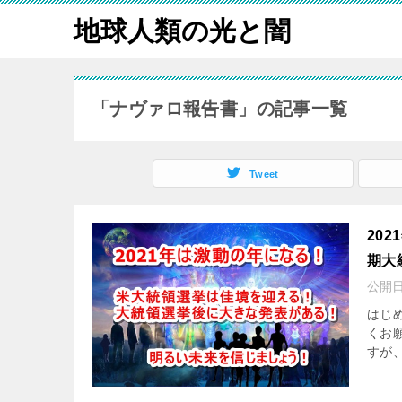
地球人類の光と闇
「ナヴァロ報告書」の記事一覧
Tweet
20
期大
公開
はじ
くお
すが、