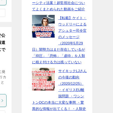
ーシティ法案！超監視社会につい
てよくまとめられた動画をご紹介
【転載】ケイト・
ウッドリーによる
アシュター司令官
で公
のメッセージ
報道
（2020年5月29
じで
日）闇勢力はまだ存在しているが
「抑圧」「恐怖」「虐待」を人類
に植え付ける力は残っていない
サイキックLJさん
に発
リカ
の今後の動向
こと
（2020/12/25）
・イギリスEU離
脱問題 ・ワシン
トンDCの本当に大変な事態 ・驚
異的な情報が出てくる！ ・人類史