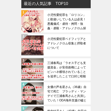
最近の人気記事 TOP10
小児性愛犯罪を「ロリコン」
と勘違いしている人は必見！
悪魔儀式・虐待・拷問・強
姦・虐殺・アドレノクロム採
取の恐ろしさは想像を絶する
（※閲覧注意）
小児性愛犯罪ペドフィリアと
アドレノクロム収集と摂取者
について
三浦春馬は「ラオス子ども支
援資金」が安倍政権によって
ピンハネ横領されていること
を追求したことで口封じ暗殺
された！三浦春馬の死を無駄
にしてはならない！！日本政
女優の芦名星さん（36歳）自
府の腐り具合は想像以上であ
宅で死亡 ブラッディ・マン
る！
デイで三浦春馬さんと共演し
ていた！ODA海外支援の嘘と
内部告発と日本政府と暗殺！