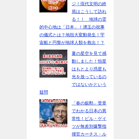
ジ！現代文明の終
焉はこうして訪れ
る！！ 地球の霊
的中心地は「日本」！湧玉の祝事
の儀式とは？地殻大変動発生！宇
宙船と円盤が地球人類を救出！？
夏の星空を見て感
動しました！恒星
はもとより惑星も
光を放っているの
ではないかという
疑問
「春の叙勲」受章
でわかる日本の異
常性！ビル・ゲイ
ツが無差別爆撃指
揮官カーチス・ル