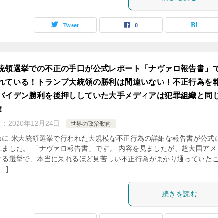
Tweet
0
統領選挙での不正の手口が公式レポート「ナヴァロ報告書」
れている！トランプ大統領の勝利は間違いない！不正行為を
バイデン勝利を後押ししていた大手メディアは犯罪組織と同
！
日：
2020年12月24日
世界の政治動向
めに 米大統領選挙で行われた大規模な不正行為の詳細な報告書が公式
れました。 「ナヴァロ報告書」です。 内容を見ましたが、超大国アメ
ける選挙で、本当に呆れるほど見苦しい不正行為がまかり通っていた
…]
続きを読む