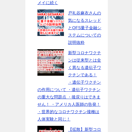
メイに続く
戸礼谷麻衣さんの
気になるスレッド
とQFS量子金融シ
ステムについての
説明抜粋
新型コロナワクチ
ンは従来型とは全
く異なる遺伝子ワ
クチンである！
・遺伝子ワクチン
の作用について ・遺伝子ワクチン
の重大な問題点 ・後戻りはできま
せん！ ・アメリカ人医師の告発！
・世界的なコロナワクチン接種は
人体実験と同じ！
【拡散】新型コロ