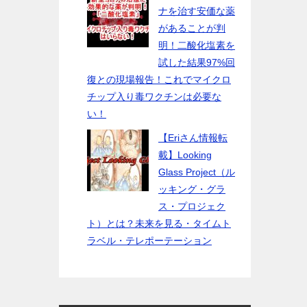
ナを治す安価な薬
があることが判
明！二酸化塩素を
試した結果97%回
復との現場報告！これでマイクロ
チップ入り毒ワクチンは必要な
い！
【Eriさん情報転
載】Looking
Glass Project（ル
ッキング・グラ
ス・プロジェク
ト）とは？未来を見る・タイムト
ラベル・テレポーテーション