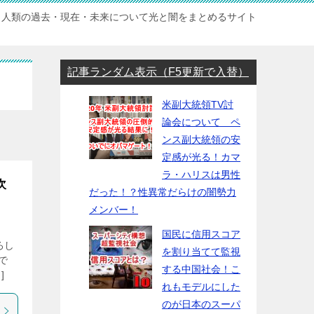
人類の過去・現在・未来について光と闇をまとめるサイト
記事ランダム表示（F5更新で入替）
米副大統領TV討
論会について ペ
ンス副大統領の安
定感が光る！カマ
ラ・ハリスは男性
次
だった！？性異常だらけの闇勢力
！
メンバー！
国民に信用スコア
ろし
を割り当てて監視
で
する中国社会！こ
]
れもモデルにした
のが日本のスーパ