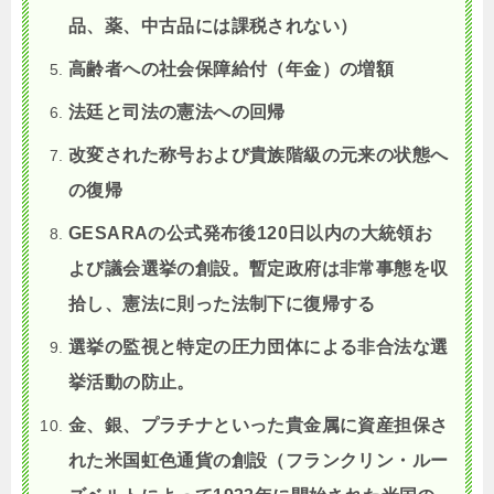
品、薬、中古品には課税されない）
高齢者への社会保障給付（年金）の増額
法廷と司法の憲法への回帰
改変された称号および貴族階級の元来の状態へ
の復帰
GESARAの公式発布後120日以内の大統領お
よび議会選挙の創設。暫定政府は非常事態を収
拾し、憲法に則った法制下に復帰する
選挙の監視と特定の圧力団体による非合法な選
挙活動の防止。
金、銀、プラチナといった貴金属に資産担保さ
れた米国虹色通貨の創設（フランクリン・ルー