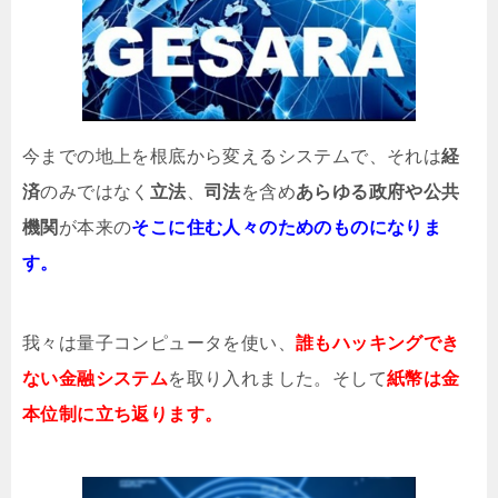
今までの地上を根底から変えるシステムで、それは
経
済
のみではなく
立法
、
司法
を含め
あらゆる政府や公共
機関
が本来の
そこに住む人々のためのものになりま
す。
我々は量子コンピュータを使い、
誰もハッキングでき
ない金融システム
を取り入れました。そして
紙幣は金
本位制に立ち返ります。