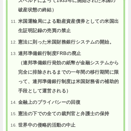
ズベルトによって1933年に開始された米国の
破産状態の終結）
米国運輸局による動産資産債券としての米国出
生証明記録の売買の禁止
憲法に則った米国財務銀行システムの開始。
連邦準備銀行制度FRBの廃止
（連邦準備銀行発効の紙幣が金融システムから
完全に排除されるまでの一年間の移行期間に限
って、連邦準備銀行制度は米国財務省の補助的
手段として運営される）
金融上のプライバシーの回復
憲法の下での全ての裁判官と弁護士の保持
世界中の侵略的活動の中止