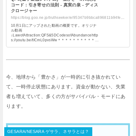
コード：引き寄せの法則 - 真実の泉 - ディス
クロージャー
https://blog.goo.ne.jp/truthseeker/e/95347b9bbca896811b94fe8d2d886c66
10月1日にアップされた動画の概要です。オリジナ
ル動画
↓LawofAttraction:QFS&5DCodesofAbundancehttp
s://youtu.be/tICmL0pvsWw＊＊＊＊＊＊＊＊＊＊＊
＊＊エルドラ：皆さん、こんにちわ〜今日はソーラ
ー・フラッシュのイベントについて、前回カバー出
来なかったのでお話ししようと思って計画していま
したが、今朝起きたら高次元の存在達から「豊か
さ」について話す様に、その方が今大事だと言われ
たので内容を変える事にしました。今、地球から
「豊かさ」が一時的に引き抜かれていて、一時停止
今、地球から「豊かさ」が一時的に引き抜かれてい
状態にあります。前回も話しましたが、QFS(量子の
金融システム)、NESARAなどについて、アセンシ
て、一時停止状態にあります。資金が動かない、失業
ョンが起きている、3次元から5次元に移行している
と云われていますが、実際には何が起きている
者も増えていて、多くの方がサバイバル・モードにあ
の...QFS(量子金融システム)＊豊かさへの5次元コー
ド：引き寄せの法則
ります。
GESARA/NESARA ゲサラ、ネサラとは？