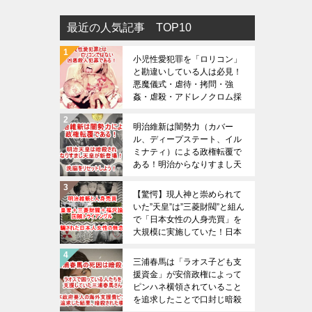
最近の人気記事 TOP10
小児性愛犯罪を「ロリコン」
と勘違いしている人は必見！
悪魔儀式・虐待・拷問・強
姦・虐殺・アドレノクロム採
取の恐ろしさは想像を絶する
（※閲覧注意）
明治維新は闇勢力（カバー
ル、ディープステート、イル
ミナティ）による政権転覆で
ある！明治からなりすまし天
皇が新登場！国際金融財閥の
狡猾なやり方は現代にも通じ
【驚愕】現人神と崇められて
ている！
いた”天皇”は”三菱財閥”と組ん
で「日本女性の人身売買」を
大規模に実施していた！日本
皇室の裏の顔であり真の姿を
日本人は全員が知るべきです
三浦春馬は「ラオス子ども支
援資金」が安倍政権によって
ピンハネ横領されていること
を追求したことで口封じ暗殺