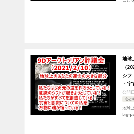
こと
地球
（2
シフ
・宇
公開
心と
地球上
big-p