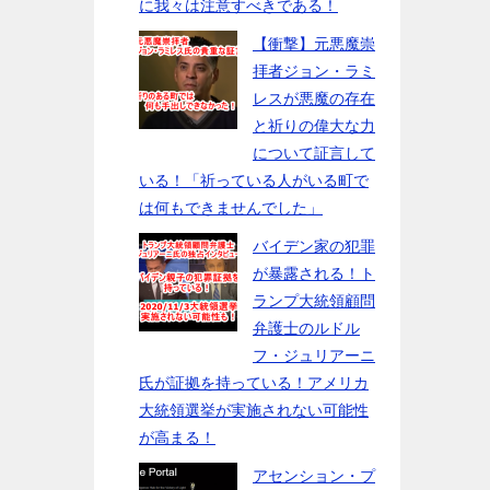
に我々は注意すべきである！
【衝撃】元悪魔崇
拝者ジョン・ラミ
レスが悪魔の存在
と祈りの偉大な力
について証言して
いる！「祈っている人がいる町で
は何もできませんでした」
バイデン家の犯罪
が暴露される！ト
ランプ大統領顧問
弁護士のルドル
フ・ジュリアーニ
氏が証拠を持っている！アメリカ
大統領選挙が実施されない可能性
が高まる！
アセンション・プ