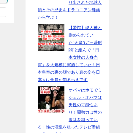
り出された地球人
類とその歴史をドラコニアン種族
から学ぶ！
【驚愕】現人神と
崇められてい
た”天皇”は”三菱財
閥”と組んで「日
本女性の人身売
買」を大規模に実施していた！日
本皇室の裏の顔であり真の姿を日
本人は全員が知るべきです
オバマはホモでミ
シェル・オバマは
男性の可能性あ
り！闇勢力は性の
混乱を狙ってい
る！性の混乱を狙ったテレビ番組