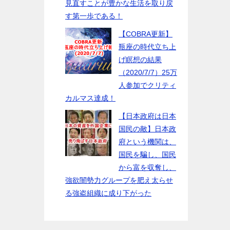
見直すことが豊かな生活を取り戻
す第一歩である！
【COBRA更新】
瓶座の時代立ち上
げ瞑想の結果
（2020/7/7）25万
人参加でクリティ
カルマス達成！
【日本政府は日本
国民の敵】日本政
府という機関は、
国民を騙し、国民
から富を収奪し、
強欲闇勢力グループを肥え太らせ
る強盗組織に成り下がった