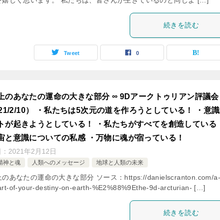
を嬉しく思います。 私たちは、皆さんが生きているのと同じよ […]
続きを読む
Tweet
0
上のあなたの運命の大きな部分 ∞ 9Dアークトゥリアン評議会
021/2/10） ・私たちは5次元の道を作ろうとしている！ ・意
トが起きようとしている！ ・私たちがすべてを創造している
宙と意識についての私感 ・万物に魂が宿っている！
日：
2021年2月12日
精神と魂
人類へのメッセージ
地球と人類の未来
のあなたの運命の大きな部分 ソース：https://danielscranton.com/a
art-of-your-destiny-on-earth-%E2%88%9Ethe-9d-arcturian- […]
続きを読む