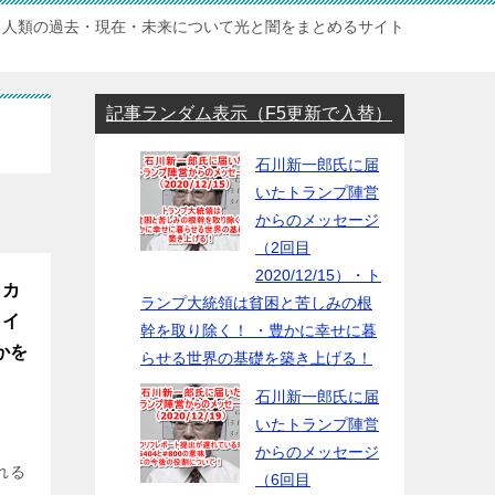
人類の過去・現在・未来について光と闇をまとめるサイト
記事ランダム表示（F5更新で入替）
石川新一郎氏に届
いたトランプ陣営
からのメッセージ
（2回目
2020/12/15）・ト
・カ
ランプ大統領は貧困と苦しみの根
タイ
幹を取り除く！ ・豊かに幸せに暮
かを
らせる世界の基礎を築き上げる！
石川新一郎氏に届
いたトランプ陣営
からのメッセージ
れる
（6回目