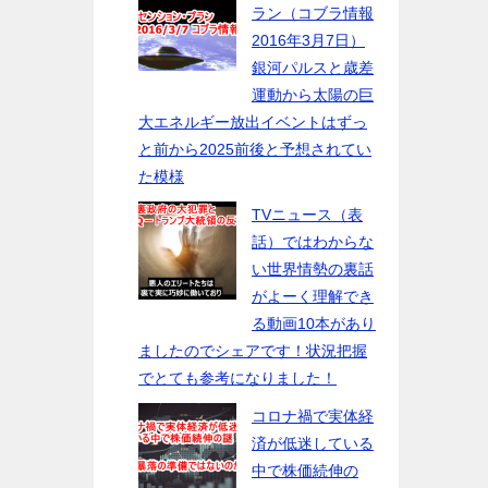
ラン（コブラ情報
2016年3月7日）
銀河パルスと歳差
運動から太陽の巨
大エネルギー放出イベントはずっ
と前から2025前後と予想されてい
た模様
TVニュース（表
話）ではわからな
い世界情勢の裏話
がよーく理解でき
る動画10本があり
ましたのでシェアです！状況把握
でとても参考になりました！
コロナ禍で実体経
済が低迷している
中で株価続伸の