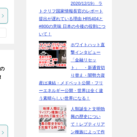
2020/12/19） ラ
トクリフ国家情報長官のレポート
提出が遅れている理由 HR5404と
#800の意味 日本の今後の役割につ
いて！
ホワイトハット直
撃インタビュー
「金融リセッ
ト」 ・新通貨切
識の
り替え・闇勢力資
！
産は凍結・メドベット公開・フリ
ーエネルギー公開・世界は全く違
う素晴らしい世界になる！
人類誕生と文明勃
-
興の歴史につい
て！レプティリア
ン種族によって作