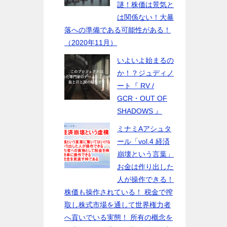
謎！株価は景気と
は関係ない！大暴
落への準備である可能性がある！
（2020年11月）
いよいよ始まるの
か！？ジュディノ
ート『 RV /
GCR・OUT OF
SHADOWS 』
ミナミAアシュタ
ール「vol.4 経済
崩壊という言葉」
お金は作り出した
人が操作できる！
株価も操作されている！ 税金で搾
取し株式市場を通して世界権力者
へ貢いでいる実態！ 所有の概念を