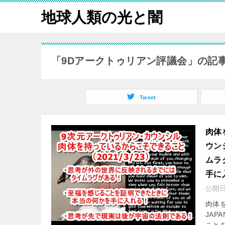
地球人類の光と闇
「9Dアークトゥリアン評議会」の記
Tweet
肉体
ウン
ムラ
手に
公開
肉体を
JA